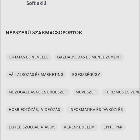
Soft skill
NÉPSZERŰ SZAKMACSOPORTOK
OKTATÁS ÉS NEVELÉS
GAZDÁLKODÁS ÉS MENEDZSMENT
VÁLLALKOZÁS ÉS MARKETING
EGÉSZSÉGÜGY
MEZŐGAZDASÁG ÉS ERDÉSZET
MŰVÉSZET
TURIZMUS ÉS VEN
HOBBIFOTÓZÁS, -VIDEÓZÁS
INFORMATIKA ÉS TÁVKÖZLÉS
EGYÉB SZOLGÁLTATÁSOK
KERESKEDELEM
ÉPÍTŐIPAR