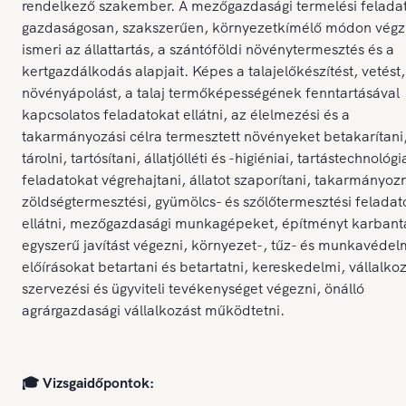
rendelkező szakember. A mezőgazdasági termelési felada
gazdaságosan, szakszerűen, környezetkímélő módon végz
ismeri az állattartás, a szántóföldi növénytermesztés és a
kertgazdálkodás alapjait. Képes a talajelőkészítést, vetést,
növényápolást, a talaj termőképességének fenntartásával
kapcsolatos feladatokat ellátni, az élelmezési és a
takarmányozási célra termesztett növényeket betakarítani
tárolni, tartósítani, állatjólléti és -higiéniai, tartástechnológi
feladatokat végrehajtani, állatot szaporítani, takarmányozn
zöldségtermesztési, gyümölcs- és szőlőtermesztési feladat
ellátni, mezőgazdasági munkagépeket, építményt karbanta
egyszerű javítást végezni, környezet-, tűz- és munkavédel
előírásokat betartani és betartatni, kereskedelmi, vállalkoz
szervezési és ügyviteli tevékenységet végezni, önálló
agrárgazdasági vállalkozást működtetni.
🎓 Vizsgaidőpontok: