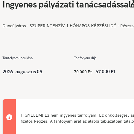
Ingyenes pályázati tanácsadással
Dunaújváros
∙
SZUPERINTENZÍV 1 HÓNAPOS KÉPZÉSI IDŐ
∙
Részs
Tanfolyam indulása
Tanfolyam díja
2026. augusztus 05.
67 000 Ft
70 000 Ft
FIGYELEM! Ez nem ingyenes tanfolyam. Ez önköltséges, a
fizetős képzés. A tanfolyam árát az alábbi táblázatban talál