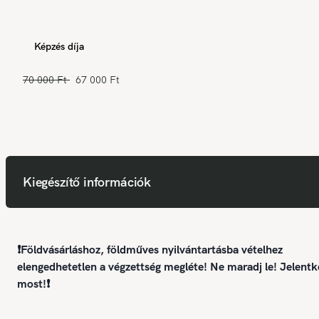
Képzés díja
70 000 Ft
67 000 Ft
Kiegészítő információk
❗Földvásárláshoz, földműves nyilvántartásba vételhez
elengedhetetlen a végzettség megléte! Ne maradj le! Jelentk
most!❗