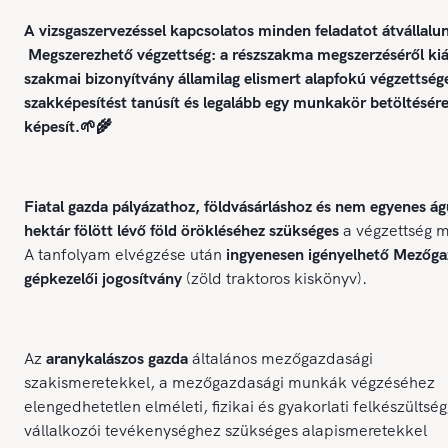
A vizsgaszervezéssel kapcsolatos minden feladatot átvállalu
Megszerezhető végzettség: a részszakma megszerzéséről kiál
szakmai bizonyítvány államilag elismert alapfokú végzettség
szakképesítést tanúsít és legalább egy munkakör betöltésér
képesít.🌱🌾
Fiatal gazda pályázathoz, földvásárláshoz és nem egyenes ág
hektár fölött lévő föld örökléséhez szükséges
a végzettség m
A tanfolyam elvégzése után
ingyenesen igényelhető Mezőga
gépkezelői jogosítvány
(zöld traktoros kiskönyv).
Az
aranykalászos gazda
általános mezőgazdasági
szakismeretekkel, a mezőgazdasági munkák végzéséhez
elengedhetetlen elméleti, fizikai és gyakorlati felkészültség
vállalkozói tevékenységhez szükséges alapismeretekkel