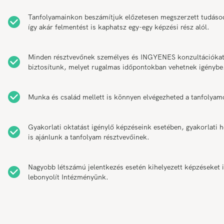
Tanfolyamainkon beszámítjuk előzetesen megszerzett tudáso
így akár felmentést is kaphatsz egy-egy képzési rész alól.
Minden résztvevőnek személyes és INGYENES konzultációka
biztosítunk, melyet rugalmas időpontokban vehetnek igénybe
Munka és család mellett is könnyen elvégezheted a tanfolyam
Gyakorlati oktatást igénylő képzéseink esetében, gyakorlati h
is ajánlunk a tanfolyam résztvevőinek.
Nagyobb létszámú jelentkezés esetén kihelyezett képzéseket 
lebonyolít Intézményünk.