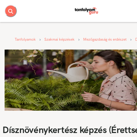
Tanfolyamok
Szakmai képzések
Mezőgazdaság és erdészet
Dísznövénykertész képzés (Éretts