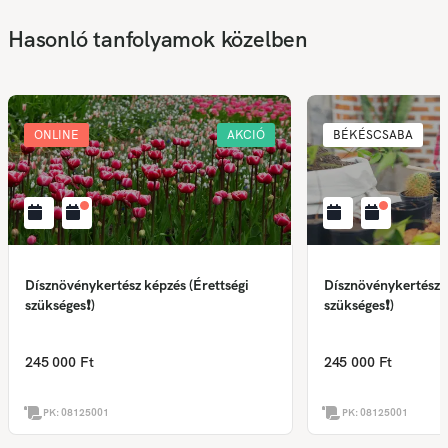
Hasonló tanfolyamok közelben
ONLINE
AKCIÓ
BÉKÉSCSABA
Dísznövénykertész képzés (Érettségi
Dísznövénykertész k
szükséges❗)
szükséges❗)
245 000 Ft
245 000 Ft
PK:
08125001
PK:
08125001