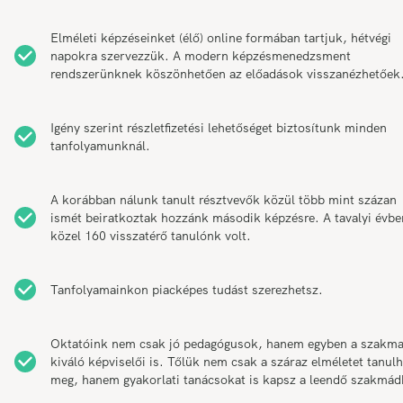
Elméleti képzéseinket (élő) online formában tartjuk, hétvégi
napokra szervezzük. A modern képzésmenedzsment
rendszerünknek köszönhetően az előadások visszanézhetőek
Igény szerint részletfizetési lehetőséget biztosítunk minden
tanfolyamunknál.
A korábban nálunk tanult résztvevők közül több mint százan
ismét beiratkoztak hozzánk második képzésre. A tavalyi évbe
közel 160 visszatérő tanulónk volt.
Tanfolyamainkon piacképes tudást szerezhetsz.
Oktatóink nem csak jó pedagógusok, hanem egyben a szakm
kiváló képviselői is. Tőlük nem csak a száraz elméletet tanul
meg, hanem gyakorlati tanácsokat is kapsz a leendő szakmád