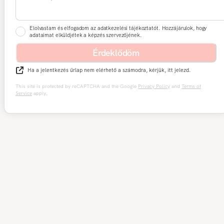
Elolvastam és elfogadom az adatkezelési tájékoztatót. Hozzájárulok, hogy
adataimat elküldjétek a képzés szervezőjének.
Érdeklődöm
Ha a jelentkezés űrlap nem elérhető a számodra, kérjük, itt jelezd.
This site is protected by reCAPTCHA and the Google
Privacy Policy
and
Terms of
Service
apply.