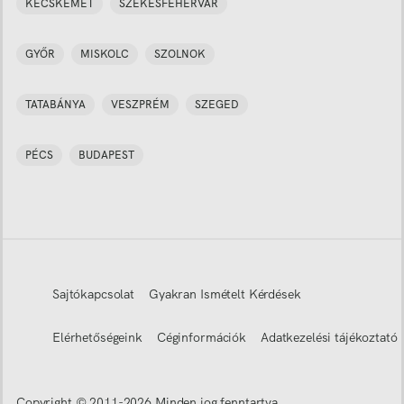
KECSKEMÉT
SZÉKESFEHÉRVÁR
GYŐR
MISKOLC
SZOLNOK
TATABÁNYA
VESZPRÉM
SZEGED
PÉCS
BUDAPEST
Sajtókapcsolat
Gyakran Ismételt Kérdések
Elérhetőségeink
Céginformációk
Adatkezelési tájékoztató
Copyright © 2011-
2026
Minden jog fenntartva