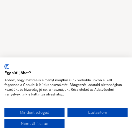
Egy süti jöhet?
Ahhoz, hogy maximális élményt nyújthassunk weboldalunkon el kell
fogadnod a Cookie-k (sütik) használatát. Böngészési adataid biztonságban
kezeljük, és kizárólag jó célra használjuk. Részleteket az Adatvédelmi
irányelvek linkre kattintva olvashatsz.
Mindent elfogad
Elutasítom
Nem, állítsa be
Érdeklődöm