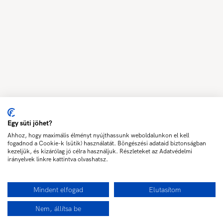
Egy süti jöhet?
Ahhoz, hogy maximális élményt nyújthassunk weboldalunkon el kell
fogadnod a Cookie-k (sütik) használatát. Böngészési adataid biztonságban
kezeljük, és kizárólag jó célra használjuk. Részleteket az Adatvédelmi
irányelvek linkre kattintva olvashatsz.
Mindent elfogad
Elutasítom
Nem, állítsa be
Érdeklődöm