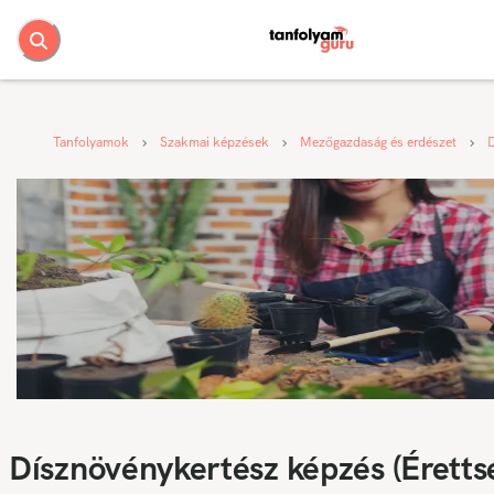
Tanfolyamok
Szakmai képzések
Mezőgazdaság és erdészet
Dísznövénykertész képzés (Éretts