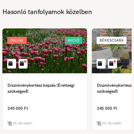
Hasonló tanfolyamok közelben
ONLINE
AKCIÓ
BÉKÉSCSABA
Dísznövénykertész képzés (Érettségi
Dísznövénykertész k
szükséges❗)
szükséges❗)
245 000 Ft
245 000 Ft
PK:
08125001
PK:
08125001