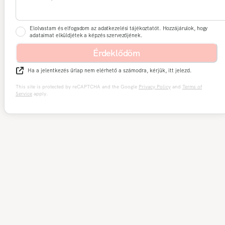
Elolvastam és elfogadom az adatkezelési tájékoztatót. Hozzájárulok, hogy
adataimat elküldjétek a képzés szervezőjének.
Érdeklődöm
Ha a jelentkezés űrlap nem elérhető a számodra, kérjük, itt jelezd.
This site is protected by reCAPTCHA and the Google
Privacy Policy
and
Terms of
Service
apply.