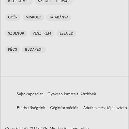
KECSKEMÉT
SZÉKESFEHÉRVÁR
GYŐR
MISKOLC
TATABÁNYA
SZOLNOK
VESZPRÉM
SZEGED
PÉCS
BUDAPEST
Sajtókapcsolat
Gyakran Ismételt Kérdések
Elérhetőségeink
Céginformációk
Adatkezelési tájékoztató
Copyright © 2011-
2026
Minden jog fenntartva