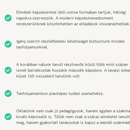
Elméleti képzéseinket (élő) online formában tartjuk, hétvégi
napokra szervezzük. A modern képzésmenedzsment
rendszerünknek köszönhetően az előadások visszanézhetőek
Igény szerint részletfizetési lehetőséget biztosítunk minden
tanfolyamunknál.
A korábban nálunk tanult résztvevők közül több mint százan
ismét beiratkoztak hozzánk második képzésre. A tavalyi évbe
közel 160 visszatérő tanulónk volt.
Tanfolyamainkon piacképes tudást szerezhetsz.
Oktatóink nem csak jó pedagógusok, hanem egyben a szakm
kiváló képviselői is. Tőlük nem csak a száraz elméletet tanul
meg, hanem gyakorlati tanácsokat is kapsz a leendő szakmád