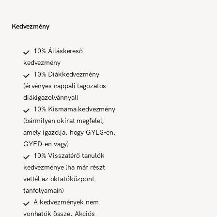
Kedvezmény
10% Álláskereső
kedvezmény
10% Diákkedvezmény
(érvényes nappali tagozatos
diákigazolvánnyal)
10% Kismama kedvezmény
(bármilyen okirat megfelel,
amely igazolja, hogy GYES-en,
GYED-en vagy)
10% Visszatérő tanulók
kedvezménye (ha már részt
vettél az oktatóközpont
tanfolyamain)
A kedvezmények nem
vonhatók össze. Akciós