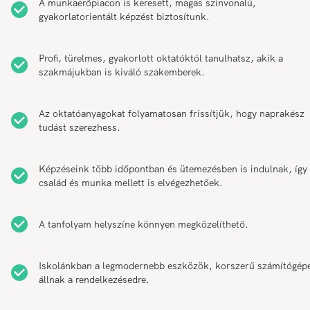
A munkaerőpiacon is keresett, magas színvonalú,
gyakorlatorientált képzést biztosítunk.
Profi, türelmes, gyakorlott oktatóktól tanulhatsz, akik a
szakmájukban is kiváló szakemberek.
Az oktatóanyagokat folyamatosan frissítjük, hogy naprakész
tudást szerezhess.
Képzéseink több időpontban és ütemezésben is indulnak, így
család és munka mellett is elvégezhetőek.
A tanfolyam helyszíne könnyen megközelíthető.
Iskolánkban a legmodernebb eszközök, korszerű számítógép
állnak a rendelkezésedre.