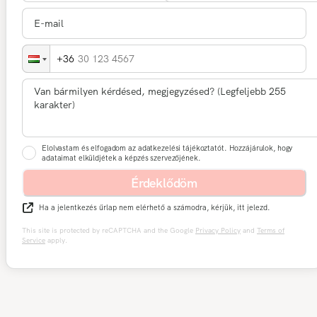
30 123 4567
Elolvastam és elfogadom az adatkezelési tájékoztatót. Hozzájárulok, hogy
adataimat elküldjétek a képzés szervezőjének.
Érdeklődöm
Ha a jelentkezés űrlap nem elérhető a számodra, kérjük, itt jelezd.
This site is protected by reCAPTCHA and the Google
Privacy Policy
and
Terms of
Service
apply.