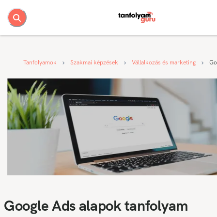
Tanfolyamok
Szakmai képzések
Vállalkozás és marketing
Go
Google Ads alapok tanfolyam