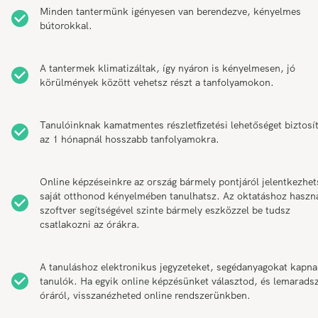
Minden tantermünk igényesen van berendezve, kényelmes
bútorokkal.
A tantermek klimatizáltak, így nyáron is kényelmesen, jó
körülmények között vehetsz részt a tanfolyamokon.
Tanulóinknak kamatmentes részletfizetési lehetőséget biztosí
az 1 hónapnál hosszabb tanfolyamokra.
Online képzéseinkre az ország bármely pontjáról jelentkezhet
saját otthonod kényelmében tanulhatsz. Az oktatáshoz haszn
szoftver segítségével szinte bármely eszközzel be tudsz
csatlakozni az órákra.
A tanuláshoz elektronikus jegyzeteket, segédanyagokat kapna
tanulók. Ha egyik online képzésünket választod, és lemarads
óráról, visszanézheted online rendszerünkben.