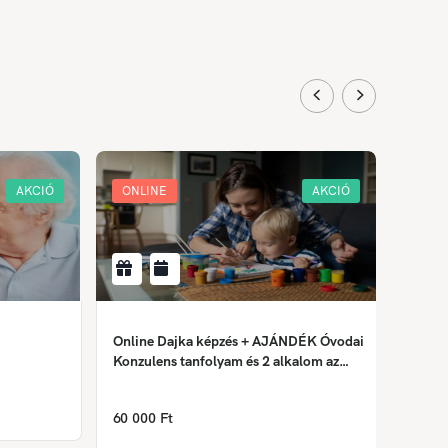
AKCIÓ
ONLINE
AKCIÓ
ONLI
Online Dajka képzés + AJÁNDÉK Óvodai
Krimin
Konzulens tanfolyam és 2 alkalom az
Önismereti tréningből
158 0
60 000 Ft