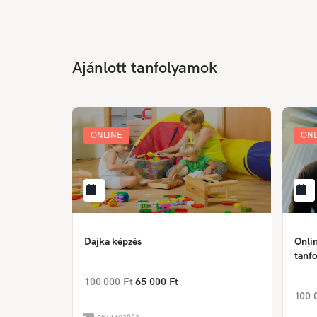
Ajánlott tanfolyamok
ONLINE
ONL
Dajka képzés
Onlin
tanfo
100 000 Ft
65 000 Ft
100 