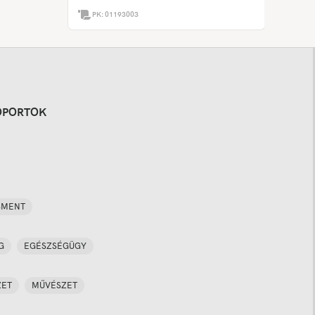
PK:
01193003
OPORTOK
SMENT
G
EGÉSZSÉGÜGY
ZET
MŰVÉSZET