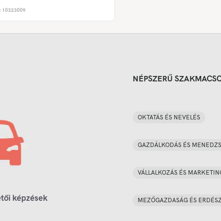
:
10323009
NÉPSZERŰ SZAKMACS
OKTATÁS ÉS NEVELÉS
GAZDÁLKODÁS ÉS MENEDZ
VÁLLALKOZÁS ÉS MARKETIN
tői képzések
MEZŐGAZDASÁG ÉS ERDÉS