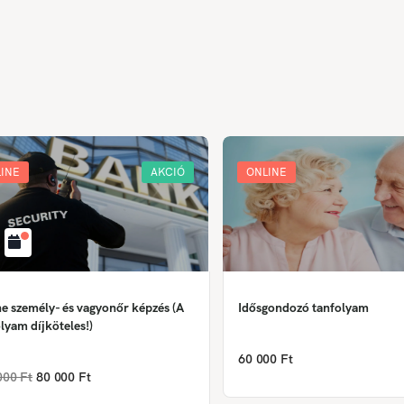
INE
AKCIÓ
ONLINE
e személy- és vagyonőr képzés (A
Idősgondozó tanfolyam
lyam díjköteles!)
60 000 Ft
000 Ft
80 000 Ft