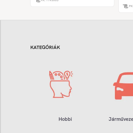
PK:
1193003
PK
KATEGÓRIÁK
Hobbi
Járműveze