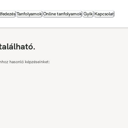
lfedezés
Tanfolyamok
Online tanfolyamok
Gyik
Kapcsolat
található.
mhoz hasonló képzéseinket: