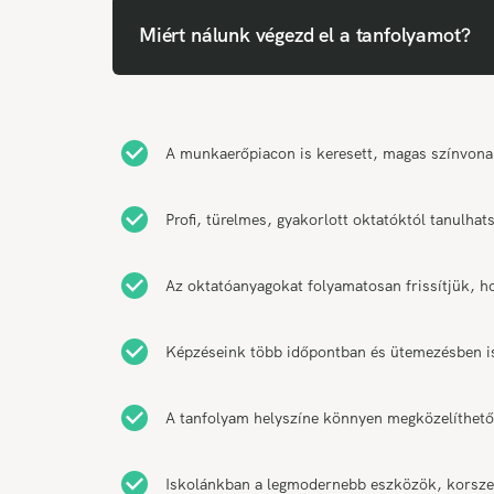
Miért nálunk végezd el a tanfolyamot?
A munkaerőpiacon is keresett, magas színvonal
Profi, türelmes, gyakorlott oktatóktól tanulha
Az oktatóanyagokat folyamatosan frissítjük, h
Képzéseink több időpontban és ütemezésben is 
A tanfolyam helyszíne könnyen megközelíthető
Iskolánkban a legmodernebb eszközök, korszer