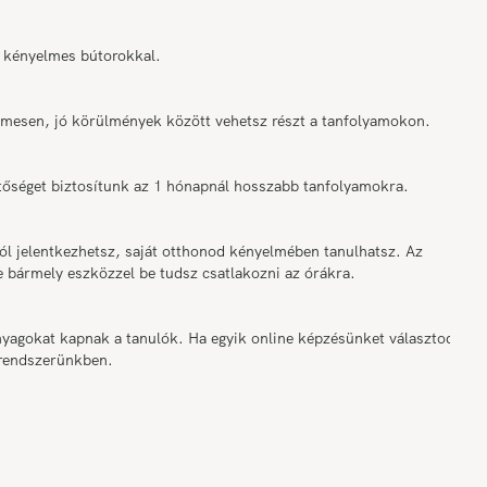
 kényelmes bútorokkal.
elmesen, jó körülmények között vehetsz részt a tanfolyamokon.
tőséget biztosítunk az 1 hónapnál hosszabb tanfolyamokra.
ól jelentkezhetsz, saját otthonod kényelmében tanulhatsz. Az
e bármely eszközzel be tudsz csatlakozni az órákra.
nyagokat kapnak a tanulók. Ha egyik online képzésünket választod,
 rendszerünkben.