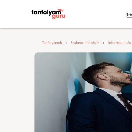
Fe
Tanfolyamok
Szakmai képzések
Informatika és