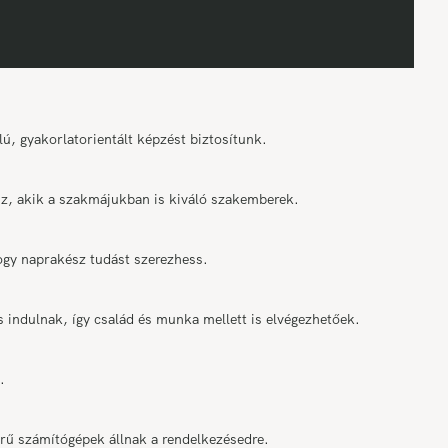
ú, gyakorlatorientált képzést biztosítunk.
tsz, akik a szakmájukban is kiváló szakemberek.
ogy naprakész tudást szerezhess.
indulnak, így család és munka mellett is elvégezhetőek.
.
ű számítógépek állnak a rendelkezésedre.