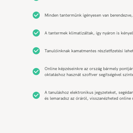
Minden tantermünk igényesen van berendezve,
A tantermek klimatizáltak, így nyáron is kény
Tanulóinknak kamatmentes részletfizetési lehe
Online képzéseinkre az ország bármely pontjár
oktatáshoz hasznát szoftver segítségével szint
A tanuláshoz elektronikus jegyzeteket, segéda
és lemaradsz az óráról, visszanézheted online