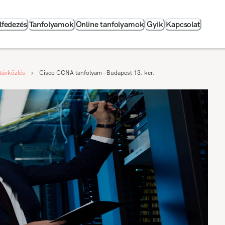
lfedezés
Tanfolyamok
Online tanfolyamok
Gyik
Kapcsolat
 távközlés
Cisco CCNA tanfolyam - Budapest 13. ker.