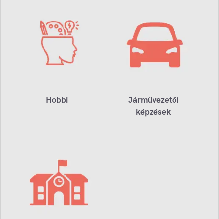
Hobbi
Járművezetői
képzések