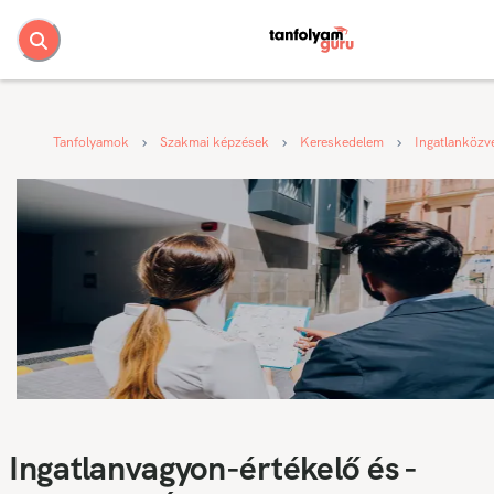
Tanfolyamok
Szakmai képzések
Kereskedelem
Ingatlanközve
Ingatlanvagyon-értékelő és -