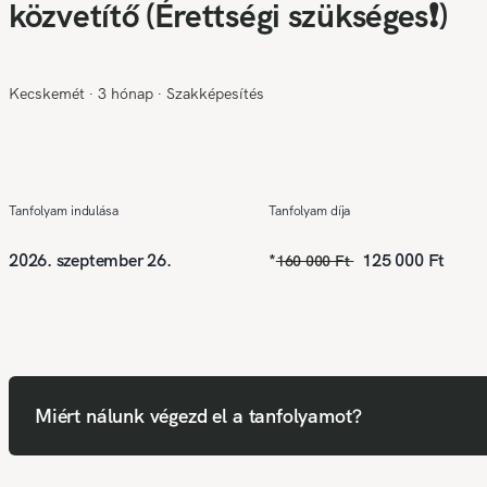
közvetítő (Érettségi szükséges❗)
Kecskemét
∙
3 hónap
∙
Szakképesítés
Tanfolyam indulása
Tanfolyam díja
2026. szeptember 26.
*
125 000 Ft
160 000 Ft
Miért nálunk végezd el a tanfolyamot?