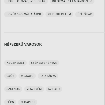
HOBBIFOTÓZÁS, -VIDEÓZÁS
INFORMATIKA ÉS TÁVKÖZLÉS
EGYÉB SZOLGÁLTATÁSOK
KERESKEDELEM
ÉPÍTŐIPAR
NÉPSZERŰ VÁROSOK
KECSKEMÉT
SZÉKESFEHÉRVÁR
GYŐR
MISKOLC
TATABÁNYA
SZOLNOK
VESZPRÉM
SZEGED
PÉCS
BUDAPEST