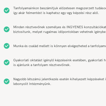
Tanfolyamainkon beszámítjuk előzetesen megszerzett tudáso
így akár felmentést is kaphatsz egy-egy képzési rész alól.
Minden résztvevőnek személyes és INGYENES konzultációka
biztosítunk, melyet rugalmas időpontokban vehetnek igénybe
Munka és család mellett is könnyen elvégezheted a tanfolyam
Gyakorlati oktatást igénylő képzéseink esetében, gyakorlati h
is ajánlunk a tanfolyam résztvevőinek.
Nagyobb létszámú jelentkezés esetén kihelyezett képzéseket 
lebonyolít Intézményünk.