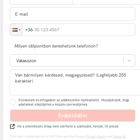
30 123 4567
Milyen időpontban kereshetünk telefonon?
Válasszon
Elolvastam és elfogadom az adatkezelési tájékoztatót. Hozzájárulok, hogy
adataimat elküldjétek a képzés szervezőjének.
Érdeklődöm
Ha a jelentkezés űrlap nem elérhető a számodra, kérjük, itt jelezd.
This site is protected by reCAPTCHA and the Google
Privacy Policy
and
Terms of