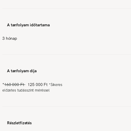
A tanfolyam időtartama
3 hónap
A tanfolyam díja
*
160 000 Ft
125 000 Ft
*
Sikeres
előzetes tudásszint méréssel
Részletfizetés