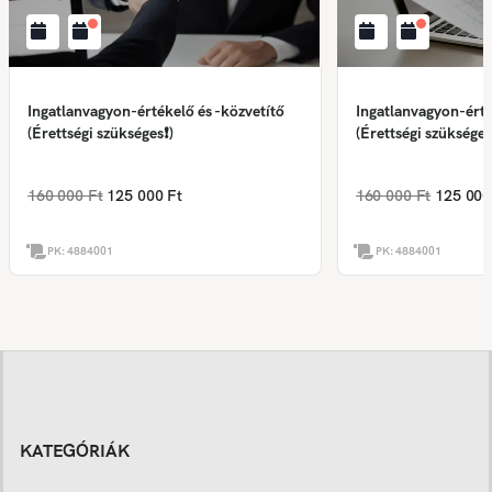
Ingatlanvagyon-értékelő és -közvetítő
Ingatlanvagyon-érté
(Érettségi szükséges❗)
(Érettségi szükséges
160 000 Ft
125 000 Ft
160 000 Ft
125 000
PK:
4884001
PK:
4884001
KATEGÓRIÁK