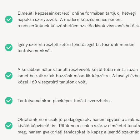
Elméleti képzéseinket (élő) online formában tartjuk, hétvégi
napokra szervezzük. A modern képzésmenedzsment
rendszerünknek köszönhetően az előadások visszanézhetőek
Igény szerint részletfizetési lehetőséget biztosítunk minden
tanfolyamunknál.
A korábban nálunk tanult résztvevők közül több mint százan
ismét beiratkoztak hozzánk második képzésre. A tavalyi évbe
közel 160 visszatérő tanulónk volt.
Tanfolyamainkon piacképes tudást szerezhetsz.
Oktatóink nem csak jó pedagógusok, hanem egyben a szakm
kiváló képviselői is. Tőlük nem csak a száraz elméletet tanul
meg, hanem gyakorlati tanácsokat is kapsz a leendő szakmád