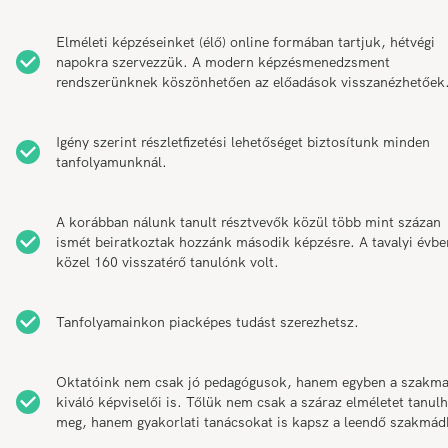
Elméleti képzéseinket (élő) online formában tartjuk, hétvégi
napokra szervezzük. A modern képzésmenedzsment
rendszerünknek köszönhetően az előadások visszanézhetőek
Igény szerint részletfizetési lehetőséget biztosítunk minden
tanfolyamunknál.
A korábban nálunk tanult résztvevők közül több mint százan
ismét beiratkoztak hozzánk második képzésre. A tavalyi évbe
közel 160 visszatérő tanulónk volt.
Tanfolyamainkon piacképes tudást szerezhetsz.
Oktatóink nem csak jó pedagógusok, hanem egyben a szakm
kiváló képviselői is. Tőlük nem csak a száraz elméletet tanul
meg, hanem gyakorlati tanácsokat is kapsz a leendő szakmád