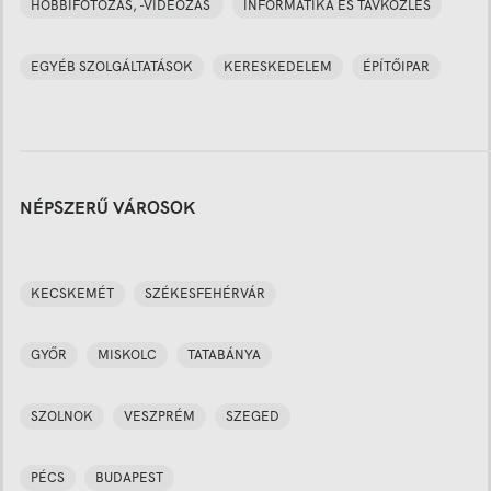
HOBBIFOTÓZÁS, -VIDEÓZÁS
INFORMATIKA ÉS TÁVKÖZLÉS
EGYÉB SZOLGÁLTATÁSOK
KERESKEDELEM
ÉPÍTŐIPAR
NÉPSZERŰ VÁROSOK
KECSKEMÉT
SZÉKESFEHÉRVÁR
GYŐR
MISKOLC
TATABÁNYA
SZOLNOK
VESZPRÉM
SZEGED
PÉCS
BUDAPEST