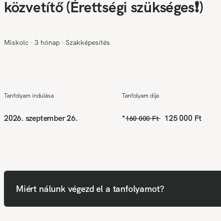
közvetítő (Érettségi szükséges❗)
Miskolc
∙
3 hónap
∙
Szakképesítés
Tanfolyam indulása
Tanfolyam díja
2026. szeptember 26.
*
125 000 Ft
160 000 Ft
Miért nálunk végezd el a tanfolyamot?