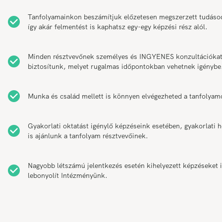
Tanfolyamainkon beszámítjuk előzetesen megszerzett tudáso
így akár felmentést is kaphatsz egy-egy képzési rész alól.
Minden résztvevőnek személyes és INGYENES konzultációka
biztosítunk, melyet rugalmas időpontokban vehetnek igénybe
Munka és család mellett is könnyen elvégezheted a tanfolyam
Gyakorlati oktatást igénylő képzéseink esetében, gyakorlati h
is ajánlunk a tanfolyam résztvevőinek.
Nagyobb létszámú jelentkezés esetén kihelyezett képzéseket 
lebonyolít Intézményünk.