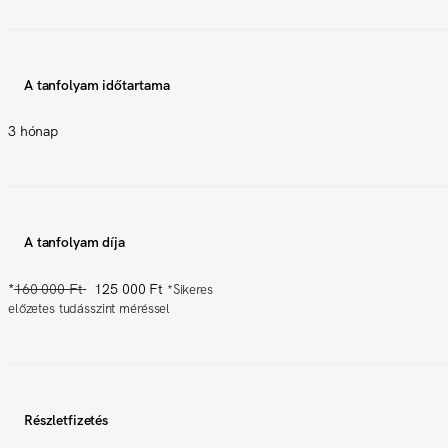
A tanfolyam időtartama
3 hónap
A tanfolyam díja
*
160 000 Ft
125 000 Ft
*
Sikeres
előzetes tudásszint méréssel
Részletfizetés