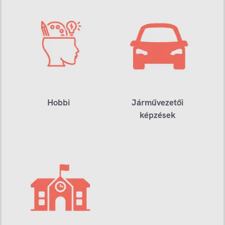
Hobbi
Járművezetői
képzések