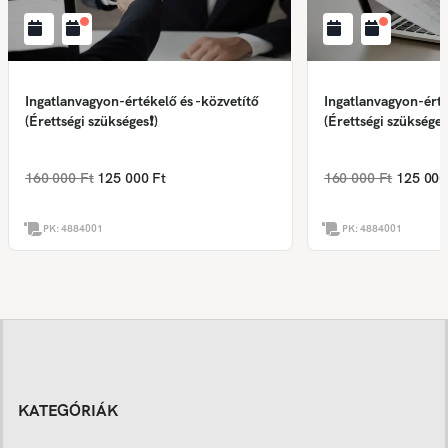
Ingatlanvagyon-értékelő és -közvetítő
Ingatlanvagyon-érté
(Érettségi szükséges❗)
(Érettségi szükséges
160 000 Ft
125 000 Ft
160 000 Ft
125 000
PK:
4884001
PK:
4884001
KATEGÓRIÁK