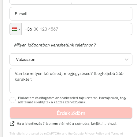
30 123 4567
Milyen időpontban kereshetünk telefonon?
Válasszon
Elolvastam és elfogadom az adatkezelési tájékoztatót. Hozzájárulok, hogy
adataimat elküldjétek a képzés szervezőjének.
Érdeklődöm
Ha a jelentkezés űrlap nem elérhető a számodra, kérjük, itt jelezd.
This site is protected by reCAPTCHA and the Google
Privacy Policy
and
Terms of