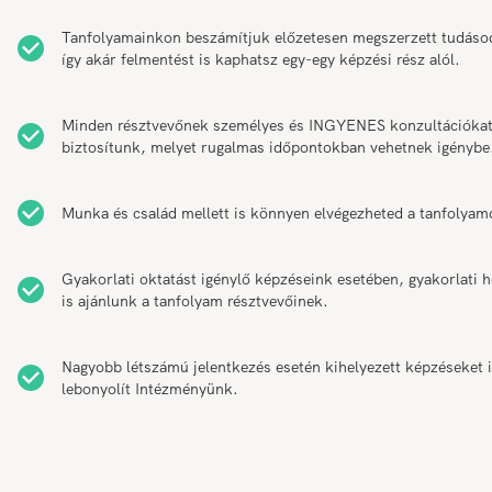
Tanfolyamainkon beszámítjuk előzetesen megszerzett tudáso
így akár felmentést is kaphatsz egy-egy képzési rész alól.
Minden résztvevőnek személyes és INGYENES konzultációka
biztosítunk, melyet rugalmas időpontokban vehetnek igénybe
Munka és család mellett is könnyen elvégezheted a tanfolyam
Gyakorlati oktatást igénylő képzéseink esetében, gyakorlati h
is ajánlunk a tanfolyam résztvevőinek.
Nagyobb létszámú jelentkezés esetén kihelyezett képzéseket 
lebonyolít Intézményünk.