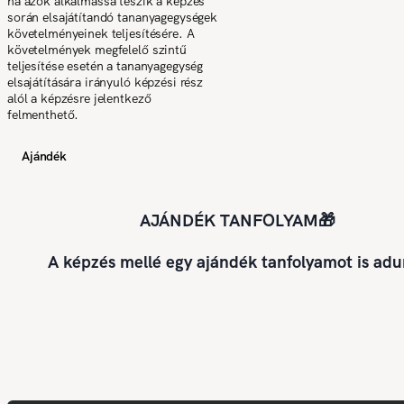
ha azok alkalmassá teszik a képzés
során elsajátítandó tananyagegységek
követelményeinek teljesítésére. A
követelmények megfelelő szintű
teljesítése esetén a tananyagegység
elsajátítására irányuló képzési rész
alól a képzésre jelentkező
felmenthető.
Ajándék
AJÁNDÉK TANFOLYAM🎁
A képzés mellé egy ajándék tanfolyamot is adu