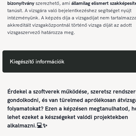
bizonyítvány
szerezhető, ami
államilag elismert szakképesít
tanúsít. A vizsgára való bejelentkezéshez segítséget nyújt
intézményünk. A képzés díja a vizsgadíjat nem tartalmazz
akkreditált vizsgaközpontnál történő vizsga díját az adott
vizsgaszervező határozza meg.
Kiegészítő információk
Érdekel a szoftverek működése, szeretsz rendsze
gondolkodni, és van türelmed aprólékosan átvizsg
folyamatokat? Ezen a képzésen megtanulhatod, h
lehet ezeket a készségeket valódi projektekben
alkalmazni.💻✨