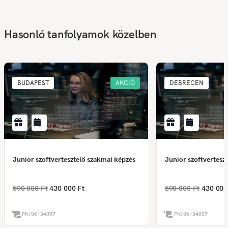
Hasonló tanfolyamok közelben
BUDAPEST
AKCIÓ
DEBRECEN
Junior szoftvertesztelő szakmai képzés
Junior szoftvertesz
590 000 Ft
430 000 Ft
590 000 Ft
430 000
PK:
06134007
PK:
06134007