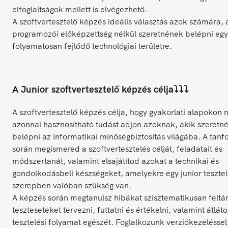
elfoglaltságok mellett is elvégezhető.
A szoftvertesztelő képzés ideális választás azok számára, 
programozói előképzettség nélkül szeretnének belépni egy 
folyamatosan fejlődő technológiai területre.
A Junior szoftvertesztelő képzés célja⤵️⤵️⤵️
A szoftvertesztelő képzés célja, hogy gyakorlati alapokon 
azonnal hasznosítható tudást adjon azoknak, akik szeretn
belépni az informatikai minőségbiztosítás világába. A tan
során megismered a szoftvertesztelés célját, feladatait és
módszertanát, valamint elsajátítod azokat a technikai és
gondolkodásbeli készségeket, amelyekre egy junior tesztel
szerepben valóban szükség van.
A képzés során megtanulsz hibákat szisztematikusan feltár
teszteseteket tervezni, futtatni és értékelni, valamint átlát
tesztelési folyamat egészét. Foglalkozunk verziókezelésse