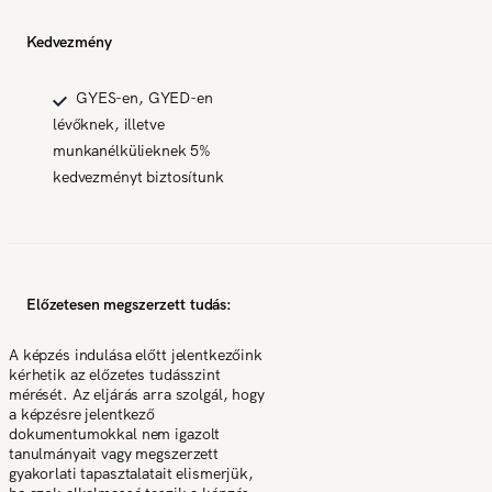
Kedvezmény
GYES-en, GYED-en
lévőknek, illetve
munkanélkülieknek 5%
kedvezményt biztosítunk
Előzetesen megszerzett tudás:
A képzés indulása előtt jelentkezőink
kérhetik az előzetes tudásszint
mérését. Az eljárás arra szolgál, hogy
a képzésre jelentkező
dokumentumokkal nem igazolt
tanulmányait vagy megszerzett
gyakorlati tapasztalatait elismerjük,