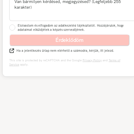
Elolvastam és elfogadom az adatkezelési tájékoztatót. Hozzájárulok, hogy
adataimat elküldjétek a képzés szervezőjének.
Érdeklődöm
Ha a jelentkezés űrlap nem elérhető a számodra, kérjük, itt jelezd.
This site is protected by reCAPTCHA and the Google
Privacy Policy
and
Terms of
Service
apply.