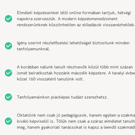
Elméleti képzéseinket (élő) online formában tartjuk, hétvégi
napokra szervezzük. A modern képzésmenedzsment
rendszerünknek köszönhetően az előadások visszanézhetőek
Igény szerint részletfizetési lehetőséget biztosítunk minden
tanfolyamunknál.
A korábban nálunk tanult résztvevők közül több mint százan
ismét beiratkoztak hozzánk második képzésre. A tavalyi évbe
közel 160 visszatérő tanulónk volt.
Tanfolyamainkon piacképes tudást szerezhetsz.
Oktatóink nem csak jó pedagógusok, hanem egyben a szakm
kiváló képviselői is. Tőlük nem csak a száraz elméletet tanul
meg, hanem gyakorlati tanácsokat is kapsz a leendő szakmád