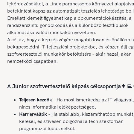
lekérdezésekkel, a Linux parancssoros környezet alapjaiva
betekintést kapsz az automatizált tesztelés lehetőségeibe i
Emellett kiemelt figyelmet kap a dokumentációkészítés, a
rendszerszintű gondolkodás és a különböző teszttípusok
alkalmazása valódi munkakörnyezetben.
A cél az, hogy a képzés végére magabiztosan és önállóan t
bekapcsolódni IT-fejlesztési projektekbe, és készen állj eg
szoftvertesztelői munkakör betöltésére – akár hazai, akár
nemzetközi csapatban.
A Junior szoftvertesztelő képzés célcsoportja👨‍💻
Teljesen kezdők
– Ha most ismerkedsz az IT világával,
nincs informatikai előképzettséged.
Karrierváltók
– Ha stabilabb, kiszámíthatóbb munkát
keresel, és szívesen dolgoznál a tech szektorban
programozói tudás nélkül.