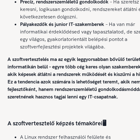
Precíz, rendszerszemléletű gondolkodók
– Ha szeretsz
keresni, logikusan gondolkodni, rendszereket átlátni 
következetesen dolgozni.
Pályakezdők és junior IT-szakemberek
– Ha van már
informatikai érdeklődésed vagy tapasztalatod, de sz
egy világos, gyakorlatorientált belépési pontot a
szoftverfejlesztési projektek világába.
A szoftvertesztelés ma az egyik leggyorsabban bővülő terület
informatikán belül – egyre több cég keres olyan szakembere
akik képesek átlátni a rendszerek működését és kiszűrni a h
Ez a tendencia azok számára is lehetőséget teremt, akik ne
fejlesztőként, hanem rendszerszemléletű gondolkodásmódd
szeretnének hasznos tagjai lenni egy IT-csapatnak.
A szoftvertesztelő képzés témakörei🖥️
A Linux rendszer felhasználói felülete és