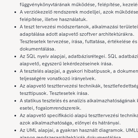
függvénykönyvtárának működése, felépítése, kezelé
A verziókezelő rendszerek modelljei, azok működése,
felépítése, illetve használatuk.
A teszt tervezési módszertanok, alkalmazási területe
adaptálása adott alapvető szoftver architektúrákra.
Tesztesetek tervezése, írása, futtatása, értékelése és
dokumentálása.
Az SQL nyelv alapjai, adatbázisrétegei. SQL adatbáz
alapvető, egyszerű lekérdezéseinek írása.
A tesztelés alapjai, a gyakori hibatípusok, a dokumen
teljességére vonatkozó irányelvek.
Az alapvető teszttervezési technikák, tesztlefedettsé
teszttípusok. Tesztesetek írása.
A statikus tesztelés és analízis alkalmazhatóságának
esetei, fogalomrendszereik.
Az alapvető specifikáció alapú teszttervezési technik
azok alkalmazhatósága, előnyei és hátrányai.
Az UML alapjai, a gyakran használt diagramok. UML
alapon rendszerarchitektúrák dokumentálása.