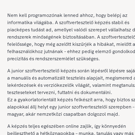
Nem kell programozónak lenned ahhoz, hogy belépj az
informatika világába. A szoftvertesztelő képzés stabil és
piacképes tudást ad, amellyel valódi szerepet vállalhatsz di
rendszerek minőségének biztosításában. A szoftvertesztel
felelőssége, hogy még azelőtt kiszűrjék a hibákat, mielőtt 
felhasználókhoz jutnának – ehhez pedig elemző gondolkod
precizitás és rendszerszemlélet szükséges.
A junior szoftvertesztelő képzés során lépésről lépésre sajá
a manuális és automatizált tesztelés alapjait, megismered
lekérdezések és verziókezelők világát, valamint megtanuls
teszteseteket tervezni, futtatni és dokumentálni.
Ez a gyakorlatorientált képzés felkészít arra, hogy biztos 
alapokkal állj helyt egy junior szoftvertesztelői szerepben 
magyar, akár nemzetközi csapatban dolgozol majd.
A képzés teljes egészében online zajlik, így könnyedén
beilleszthető a hétköznapokba – munka, tanulás vagy más