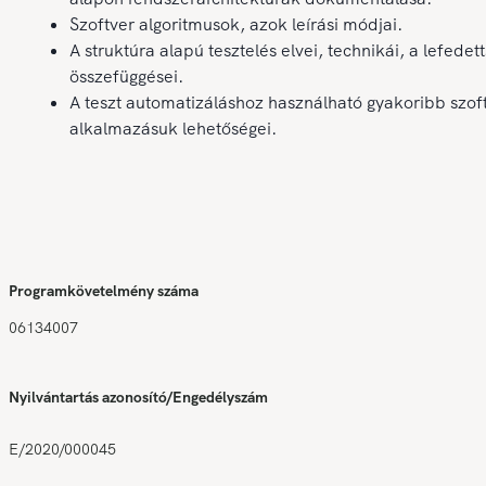
Szoftver algoritmusok, azok leírási módjai.
A struktúra alapú tesztelés elvei, technikái, a lefedet
összefüggései.
A teszt automatizáláshoz használható gyakoribb szof
alkalmazásuk lehetőségei.
Programkövetelmény száma
06134007
Nyilvántartás azonosító/Engedélyszám
E/2020/000045