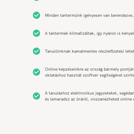
Minden tantermünk igényesen van berendezve,
A tantermek klimatizáltak, így nyáron is kény
Tanulóinknak kamatmentes részletfizetési lehe
Online képzéseinkre az ország bármely pontjár
oktatáshoz hasznát szoftver segítségével szint
A tanuláshoz elektronikus jegyzeteket, segéda
és lemaradsz az óráról, visszanézheted online