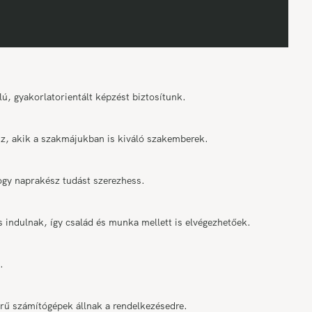
ú, gyakorlatorientált képzést biztosítunk.
tsz, akik a szakmájukban is kiváló szakemberek.
ogy naprakész tudást szerezhess.
indulnak, így család és munka mellett is elvégezhetőek.
.
ű számítógépek állnak a rendelkezésedre.