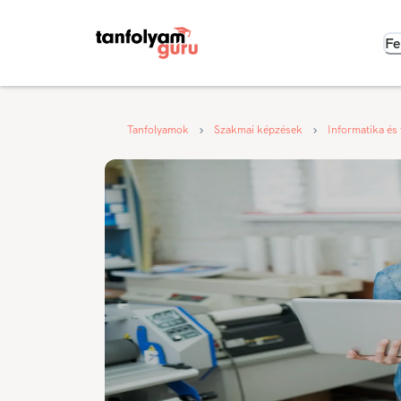
Fe
Tanfolyamok
Szakmai képzések
Informatika és