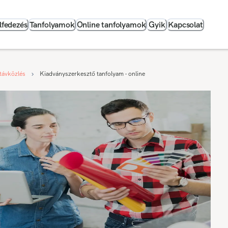
lfedezés
Tanfolyamok
Online tanfolyamok
Gyik
Kapcsolat
 távközlés
Kiadványszerkesztő tanfolyam - online