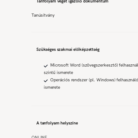
Tanfolyam végét igazoló dokumentum
Tanúsítvány
Szükséges szakmai előképzettség
Microsoft Word (szövegszerkesztő) felhaszná
szintű ismerete
Operációs rendszer (pl. Windows) felhasználó
ismerete
A tanfolyam helyszíne
ONLINE