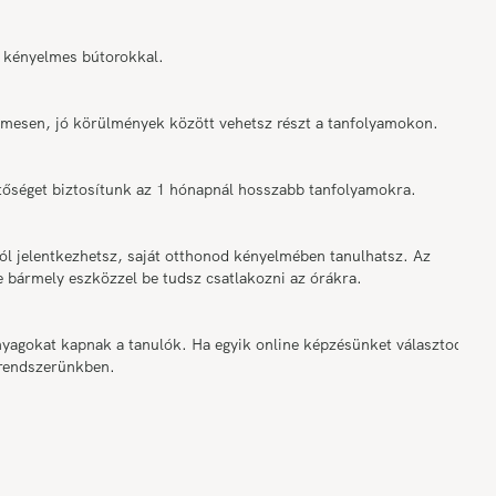
 kényelmes bútorokkal.
elmesen, jó körülmények között vehetsz részt a tanfolyamokon.
tőséget biztosítunk az 1 hónapnál hosszabb tanfolyamokra.
ól jelentkezhetsz, saját otthonod kényelmében tanulhatsz. Az
e bármely eszközzel be tudsz csatlakozni az órákra.
nyagokat kapnak a tanulók. Ha egyik online képzésünket választod,
 rendszerünkben.