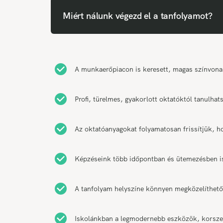
Miért nálunk végezd el a tanfolyamot?
A munkaerőpiacon is keresett, magas színvonal
Profi, türelmes, gyakorlott oktatóktól tanulha
Az oktatóanyagokat folyamatosan frissítjük, h
Képzéseink több időpontban és ütemezésben is 
A tanfolyam helyszíne könnyen megközelíthető
Iskolánkban a legmodernebb eszközök, korszer