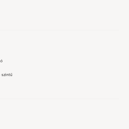
ló
 szintű