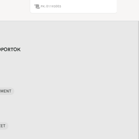
PK:
01193003
OPORTOK
SMENT
ZET