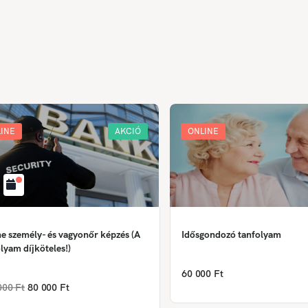
INE
AKCIÓ
ONLINE
e személy- és vagyonőr képzés (A
Idősgondozó tanfolyam
lyam díjköteles!)
60 000 Ft
000 Ft
80 000 Ft