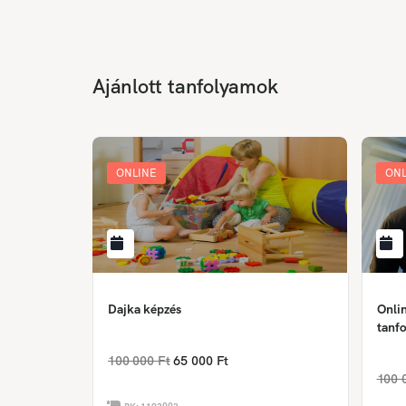
Ajánlott tanfolyamok
ONLINE
ONL
Dajka képzés
Onlin
tanfo
100 000 Ft
65 000 Ft
100 