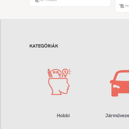
PK:
1193003
PK
KATEGÓRIÁK
Hobbi
Járműveze