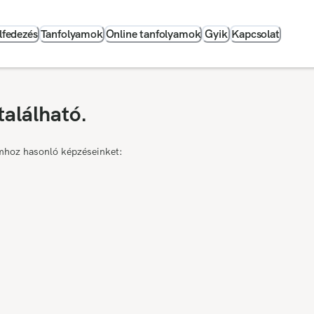
lfedezés
Tanfolyamok
Online tanfolyamok
Gyik
Kapcsolat
található.
mhoz hasonló képzéseinket: