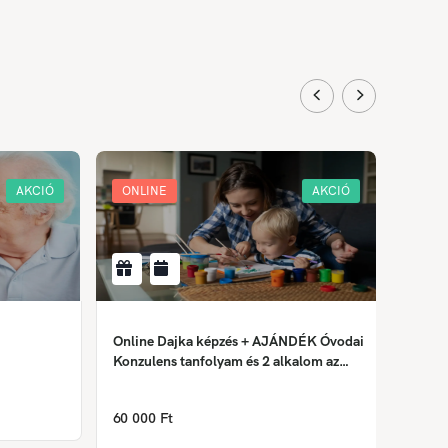
AKCIÓ
ONLINE
AKCIÓ
ONLI
Online Dajka képzés + AJÁNDÉK Óvodai
Krimin
Konzulens tanfolyam és 2 alkalom az
Önismereti tréningből
158 0
60 000 Ft