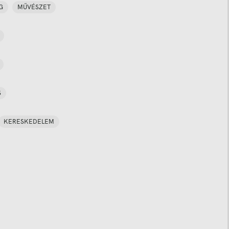
G
MŰVÉSZET
S
KERESKEDELEM