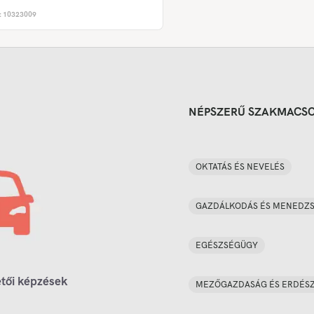
:
10323009
NÉPSZERŰ SZAKMACS
OKTATÁS ÉS NEVELÉS
GAZDÁLKODÁS ÉS MENEDZ
EGÉSZSÉGÜGY
tői képzések
MEZŐGAZDASÁG ÉS ERDÉS