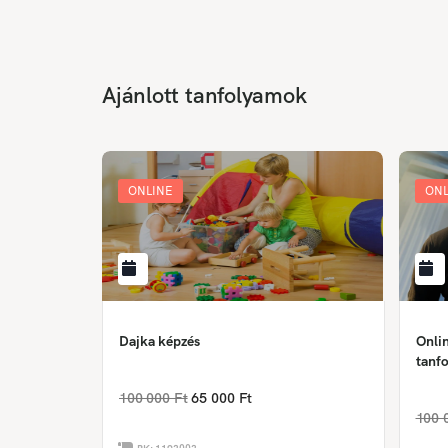
Ajánlott tanfolyamok
ONLINE
ONL
Dajka képzés
Onlin
tanfo
100 000 Ft
65 000 Ft
100 