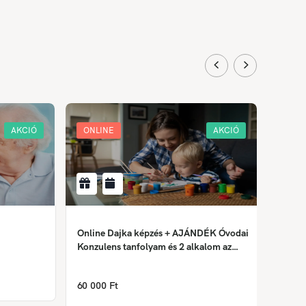
AKCIÓ
ONLINE
AKCIÓ
ONLI
Online Dajka képzés + AJÁNDÉK Óvodai
Krimin
Konzulens tanfolyam és 2 alkalom az
Önismereti tréningből
158 0
60 000 Ft