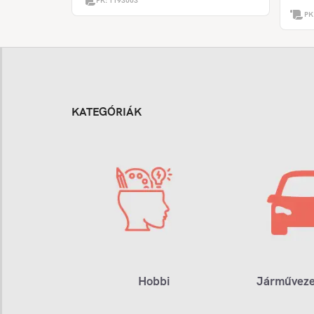
PK:
1193003
PK
KATEGÓRIÁK
Hobbi
Járműveze