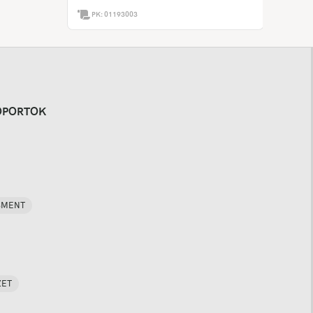
PK:
01193003
OPORTOK
SMENT
ZET