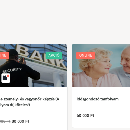
INE
AKCIÓ
ONLINE
e személy- és vagyonőr képzés (A
Idősgondozó tanfolyam
lyam díjköteles!)
60 000 Ft
000 Ft
80 000 Ft