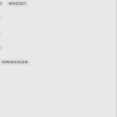
G
MŰVÉSZET
S
KERESKEDELEM