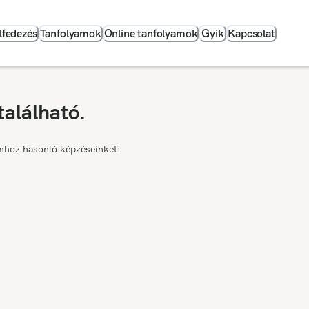
lfedezés
Tanfolyamok
Online tanfolyamok
Gyik
Kapcsolat
található.
mhoz hasonló képzéseinket: