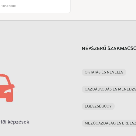
:
10323009
NÉPSZERŰ SZAKMACS
OKTATÁS ÉS NEVELÉS
GAZDÁLKODÁS ÉS MENEDZ
EGÉSZSÉGÜGY
tői képzések
MEZŐGAZDASÁG ÉS ERDÉS