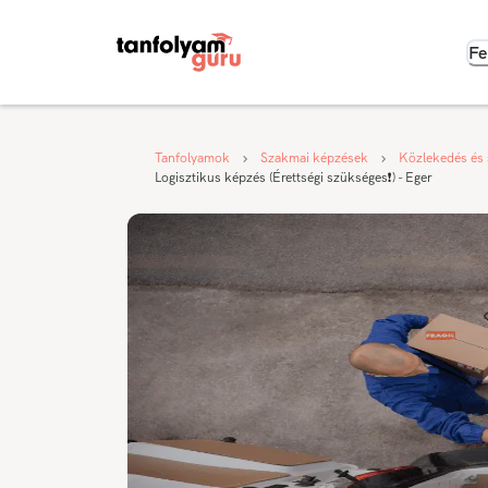
Fe
Tanfolyamok
Szakmai képzések
Közlekedés és 
Logisztikus képzés (Érettségi szükséges❗) - Eger