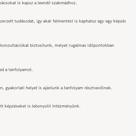
anácsokat is kapsz a leendő szakmádhoz.
rzett tudásodat, így akár felmentést is kaphatsz egy-egy képzési
onzultációkat biztosítunk, melyet rugalmas időpontokban
ed a tanfolyamot.
n, gyakorlati helyet is ajánlunk a tanfolyam résztvevőinek.
tt képzéseket is lebonyolít Intézményünk.