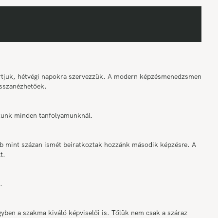
tartjuk, hétvégi napokra szervezzük. A modern képzésmenedzsment
sszanézhetőek.
osítunk minden tanfolyamunknál.
bb mint százan ismét beiratkoztak hozzánk második képzésre. A
t.
.
ben a szakma kiváló képviselői is. Tőlük nem csak a száraz