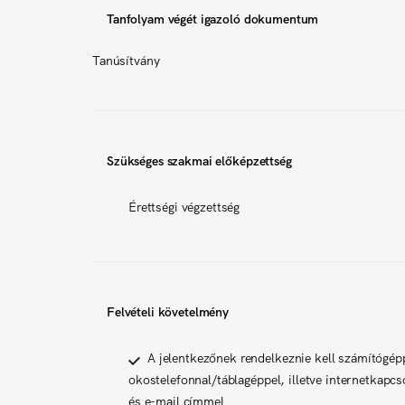
Tanfolyam végét igazoló dokumentum
Tanúsítvány
Szükséges szakmai előképzettség
Érettségi végzettség
Felvételi követelmény
A jelentkezőnek rendelkeznie kell számítógép
okostelefonnal/táblagéppel, illetve internetkapcso
és e-mail címmel