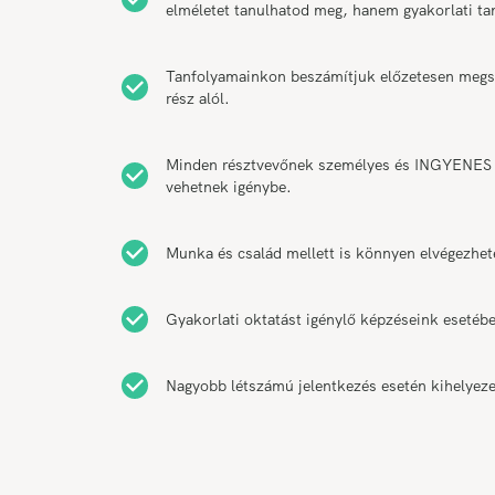
elméletet tanulhatod meg, hanem gyakorlati t
Tanfolyamainkon beszámítjuk előzetesen megsze
rész alól.
Minden résztvevőnek személyes és INGYENES k
vehetnek igénybe.
Munka és család mellett is könnyen elvégezhet
Gyakorlati oktatást igénylő képzéseink esetébe
Nagyobb létszámú jelentkezés esetén kihelyeze