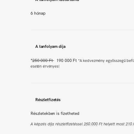
6 hónap
A tanfolyam díja
*
250 000 Ft
190 000 Ft
*
A kedvezmény egyösszegű befi
esetén érvényes!
Részletfizetés
Részletekben is fizetheted
A képzés díja részletfizetéssel 250.000 Ft helyett most 210.