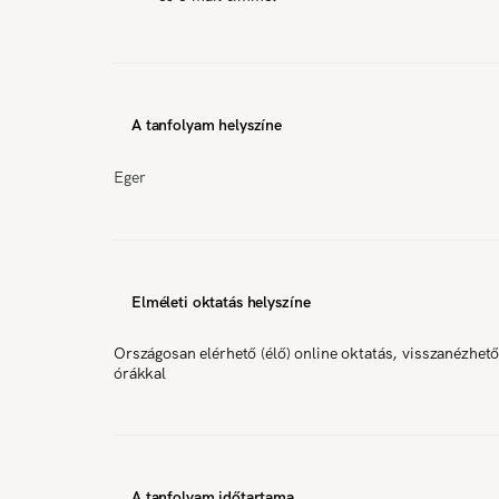
A tanfolyam helyszíne
Eger
Elméleti oktatás helyszíne
Országosan elérhető (élő) online oktatás, visszanézhet
órákkal
A tanfolyam időtartama