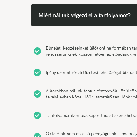
Miért nálunk végezd el a tanfolyamot?
Elméleti képzéseinket (élő) online formában 
rendszerünknek köszönhetően az előadások vi
Igény szerint részletfizetési lehetőséget bizt
A korábban nálunk tanult résztvevők közül tö
tavalyi évben közel 160 visszatérő tanulónk vol
Tanfolyamainkon piacképes tudást szerezhetsz
Oktatóink nem csak jó pedagógusok, hanem egy