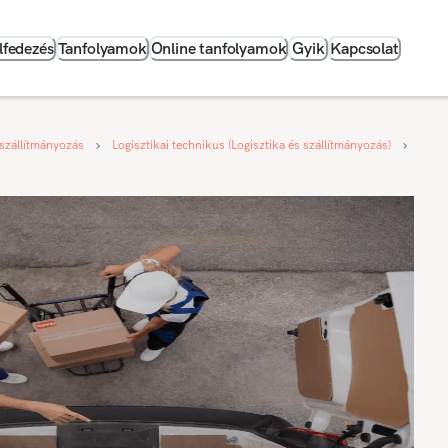
lfedezés
Tanfolyamok
Online tanfolyamok
Gyik
Kapcsolat
szállítmányozás
Logisztikai technikus (Logisztika és szállítmányozás)