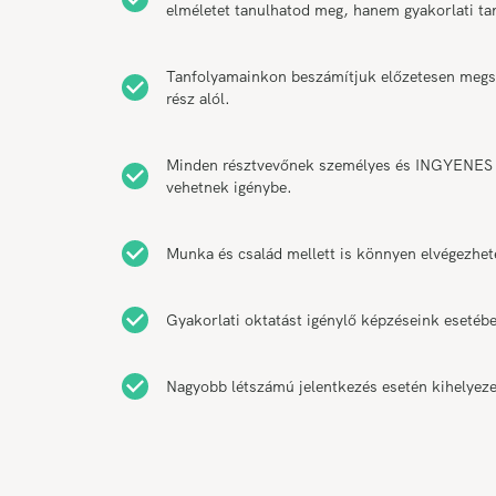
elméletet tanulhatod meg, hanem gyakorlati t
Tanfolyamainkon beszámítjuk előzetesen megsze
rész alól.
Minden résztvevőnek személyes és INGYENES k
vehetnek igénybe.
Munka és család mellett is könnyen elvégezhet
Gyakorlati oktatást igénylő képzéseink esetébe
Nagyobb létszámú jelentkezés esetén kihelyeze