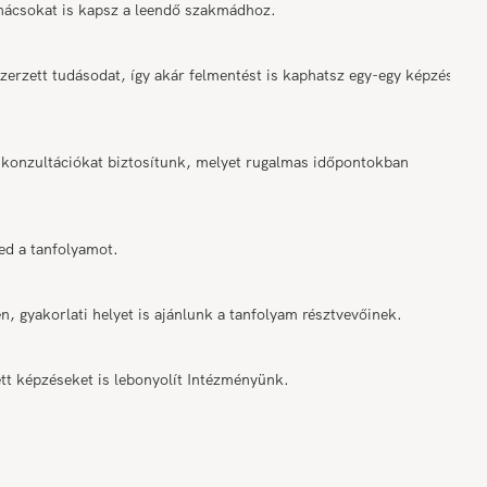
anácsokat is kapsz a leendő szakmádhoz.
rzett tudásodat, így akár felmentést is kaphatsz egy-egy képzési
onzultációkat biztosítunk, melyet rugalmas időpontokban
ed a tanfolyamot.
n, gyakorlati helyet is ajánlunk a tanfolyam résztvevőinek.
tt képzéseket is lebonyolít Intézményünk.