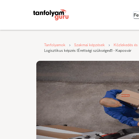
Fe
Tanfolyamok
Szakmai képzések
Közlekedés és 
Logisztikus képzés (Érettségi szükséges❗) - Kaposvár