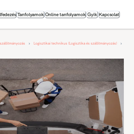
lfedezés
Tanfolyamok
Online tanfolyamok
Gyik
Kapcsolat
szállítmányozás
Logisztikai technikus (Logisztika és szállítmányozás)