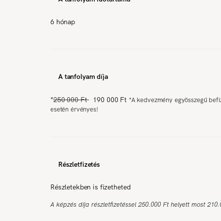
6 hónap
A tanfolyam díja
*
250 000 Ft
190 000 Ft
*
A kedvezmény egyösszegű befi
esetén érvényes!
Részletfizetés
Részletekben is fizetheted
A képzés díja részletfizetéssel 250.000 Ft helyett most 210.