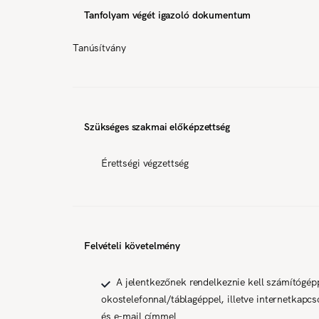
Tanfolyam végét igazoló dokumentum
Tanúsítvány
Szükséges szakmai előképzettség
Érettségi végzettség
Felvételi követelmény
A jelentkezőnek rendelkeznie kell számítógép
okostelefonnal/táblagéppel, illetve internetkapcso
és e-mail címmel