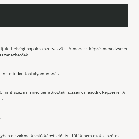
tartjuk, hétvégi napokra szervezzük. A modern képzésmenedzsment
sszanézhetőek.
osítunk minden tanfolyamunknál.
bb mint százan ismét beiratkoztak hozzánk második képzésre. A
t.
.
ben a szakma kiváló képviselői is. Tőlük nem csak a száraz