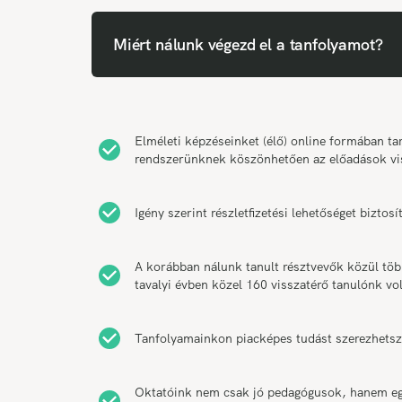
Miért nálunk végezd el a tanfolyamot?
Elméleti képzéseinket (élő) online formában 
rendszerünknek köszönhetően az előadások vi
Igény szerint részletfizetési lehetőséget bizt
A korábban nálunk tanult résztvevők közül tö
tavalyi évben közel 160 visszatérő tanulónk vol
Tanfolyamainkon piacképes tudást szerezhetsz
Oktatóink nem csak jó pedagógusok, hanem egy