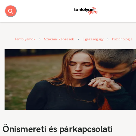
Tanfolyamok
Szakmai képzések
Egészségügy
Pszichológia
Önismereti és párkapcsolati