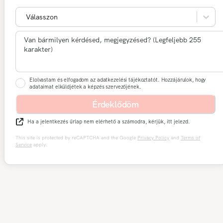
Válasszon
Elolvastam és elfogadom az adatkezelési tájékoztatót. Hozzájárulok, hogy
adataimat elküldjétek a képzés szervezőjének.
Érdeklődöm
Ha a jelentkezés űrlap nem elérhető a számodra, kérjük, itt jelezd.
This site is protected by reCAPTCHA and the Google
Privacy Policy
and
Terms of
Service
apply.