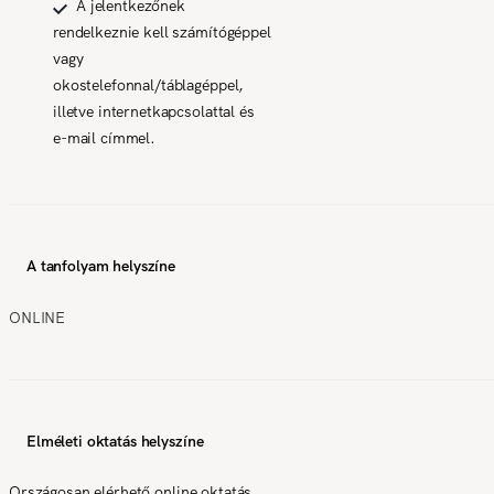
A jelentkezőnek
rendelkeznie kell számítógéppel
vagy
okostelefonnal/táblagéppel,
illetve internetkapcsolattal és
e-mail címmel.
A tanfolyam helyszíne
ONLINE
Elméleti oktatás helyszíne
Országosan elérhető online oktatás,