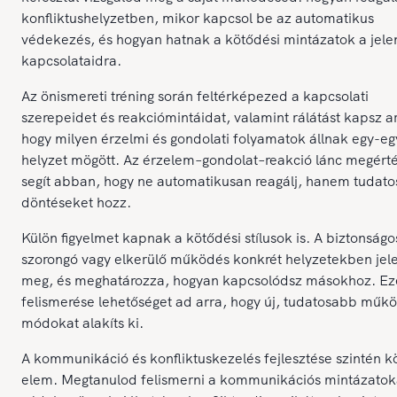
konfliktushelyzetben, mikor kapcsol be az automatikus
védekezés, és hogyan hatnak a kötődési mintázatok a jele
kapcsolataidra.
Az önismereti tréning során feltérképezed a kapcsolati
szerepeidet és reakciómintáidat, valamint rálátást kapsz a
hogy milyen érzelmi és gondolati folyamatok állnak egy-eg
helyzet mögött. Az érzelem–gondolat–reakció lánc megért
segít abban, hogy ne automatikusan reagálj, hanem tudato
döntéseket hozz.
Külön figyelmet kapnak a kötődési stílusok is. A biztonságo
szorongó vagy elkerülő működés konkrét helyzetekben jel
meg, és meghatározza, hogyan kapcsolódsz másokhoz. Ez
felismerése lehetőséget ad arra, hogy új, tudatosabb műk
módokat alakíts ki.
A kommunikáció és konfliktuskezelés fejlesztése szintén k
elem. Megtanulod felismerni a kommunikációs mintázatok