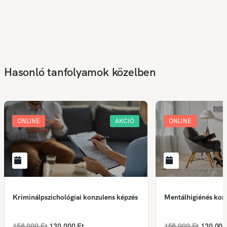
Hasonló tanfolyamok közelben
ONLINE
AKCIÓ
ONLINE
Kriminálpszichológiai konzulens képzés
Mentálhigiénés kon
158 000 Ft
130 000 Ft
158 000 Ft
130 000