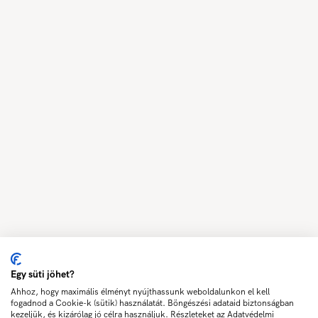
Egy süti jöhet?
Ahhoz, hogy maximális élményt nyújthassunk weboldalunkon el kell
fogadnod a Cookie-k (sütik) használatát. Böngészési adataid biztonságban
kezeljük, és kizárólag jó célra használjuk. Részleteket az Adatvédelmi