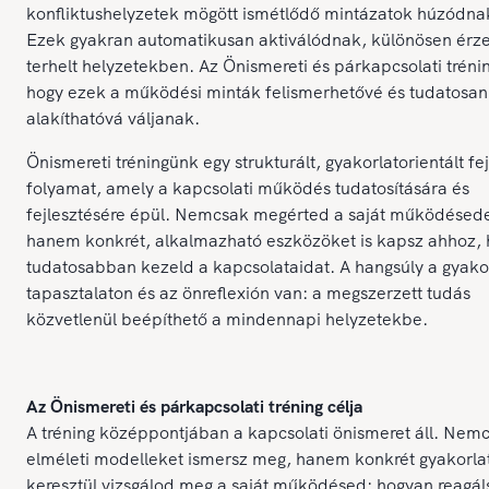
konfliktushelyzetek mögött ismétlődő mintázatok húzódna
Ezek gyakran automatikusan aktiválódnak, különösen érze
terhelt helyzetekben. Az Önismereti és párkapcsolati trénin
hogy ezek a működési minták felismerhetővé és tudatosan
alakíthatóvá váljanak.
Önismereti tréningünk egy strukturált, gyakorlatorientált fe
folyamat, amely a kapcsolati működés tudatosítására és
fejlesztésére épül. Nemcsak megérted a saját működésede
hanem konkrét, alkalmazható eszközöket is kapsz ahhoz,
tudatosabban kezeld a kapcsolataidat. A hangsúly a gyakor
tapasztalaton és az önreflexión van: a megszerzett tudás
közvetlenül beépíthető a mindennapi helyzetekbe.
Az Önismereti és párkapcsolati tréning célja
A tréning középpontjában a kapcsolati önismeret áll. Nem
elméleti modelleket ismersz meg, hanem konkrét gyakorl
keresztül vizsgálod meg a saját működésed: hogyan reagál