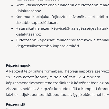
Konfliktushelyzetekben elakadók a tudatosabb reakc
kialakításához
Kommunikációjukat fejleszteni kívánók az érthetőbb
tisztább kapcsolódásért
Határaikat nehezen képviselők az egészséges határ
kialakításához
Tudatosabb kapcsolati működésre törekvők a stabila
kiegyensúlyozottabb kapcsolatokért
Képzési napok
A képzést (élő) online formában, hétvégi napokra szervez
és 17 óra között (többnyire délelőtt) tartjuk. A modern
képzésmenedzsment rendszerünknek köszönhetően az ór
visszanézhetőek. A képzés kezdete előtt a komplett órare
kézhez adjuk, pontos időbeosztással, így jó előre lehet terv
Képzési idő