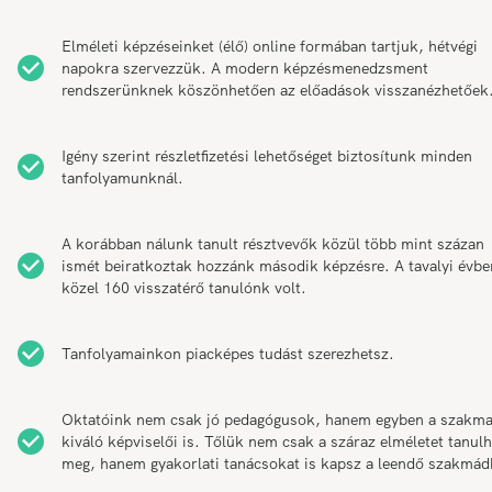
Elméleti képzéseinket (élő) online formában tartjuk, hétvégi
napokra szervezzük. A modern képzésmenedzsment
rendszerünknek köszönhetően az előadások visszanézhetőek
Igény szerint részletfizetési lehetőséget biztosítunk minden
tanfolyamunknál.
A korábban nálunk tanult résztvevők közül több mint százan
ismét beiratkoztak hozzánk második képzésre. A tavalyi évbe
közel 160 visszatérő tanulónk volt.
Tanfolyamainkon piacképes tudást szerezhetsz.
Oktatóink nem csak jó pedagógusok, hanem egyben a szakm
kiváló képviselői is. Tőlük nem csak a száraz elméletet tanul
meg, hanem gyakorlati tanácsokat is kapsz a leendő szakmád