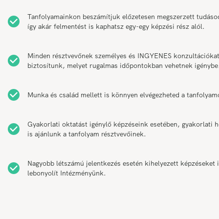
Tanfolyamainkon beszámítjuk előzetesen megszerzett tudáso
így akár felmentést is kaphatsz egy-egy képzési rész alól.
Minden résztvevőnek személyes és INGYENES konzultációka
biztosítunk, melyet rugalmas időpontokban vehetnek igénybe
Munka és család mellett is könnyen elvégezheted a tanfolyam
Gyakorlati oktatást igénylő képzéseink esetében, gyakorlati h
is ajánlunk a tanfolyam résztvevőinek.
Nagyobb létszámú jelentkezés esetén kihelyezett képzéseket 
lebonyolít Intézményünk.