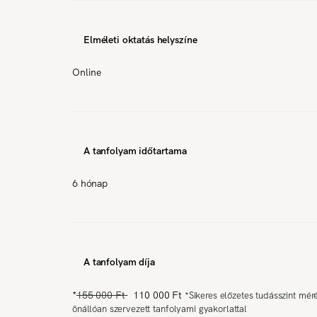
Elméleti oktatás helyszíne
Online
A tanfolyam időtartama
6 hónap
A tanfolyam díja
*
155 000 Ft
110 000 Ft
*
Sikeres előzetes tudásszint mér
önállóan szervezett tanfolyami gyakorlattal