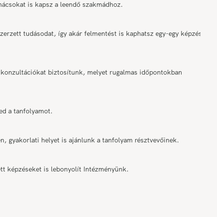
anácsokat is kapsz a leendő szakmádhoz.
rzett tudásodat, így akár felmentést is kaphatsz egy-egy képzési
onzultációkat biztosítunk, melyet rugalmas időpontokban
ed a tanfolyamot.
n, gyakorlati helyet is ajánlunk a tanfolyam résztvevőinek.
tt képzéseket is lebonyolít Intézményünk.