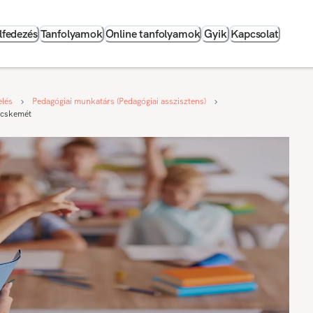
lfedezés
Tanfolyamok
Online tanfolyamok
Gyik
Kapcsolat
elés
Pedagógiai munkatárs (Pedagógiai asszisztens)
Kecskemét