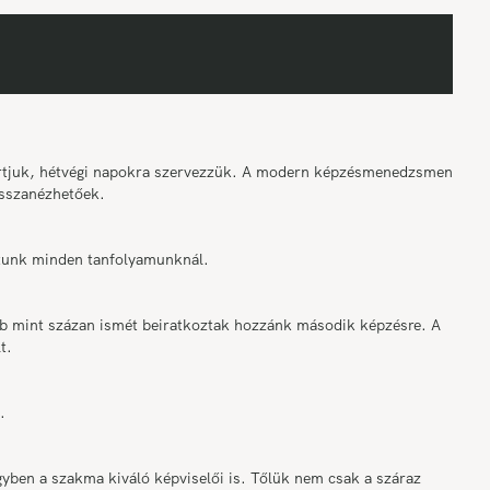
tartjuk, hétvégi napokra szervezzük. A modern képzésmenedzsment
sszanézhetőek.
osítunk minden tanfolyamunknál.
bb mint százan ismét beiratkoztak hozzánk második képzésre. A
t.
.
ben a szakma kiváló képviselői is. Tőlük nem csak a száraz