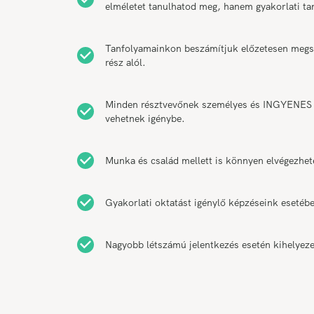
elméletet tanulhatod meg, hanem gyakorlati t
Tanfolyamainkon beszámítjuk előzetesen megsze
rész alól.
Minden résztvevőnek személyes és INGYENES k
vehetnek igénybe.
Munka és család mellett is könnyen elvégezhet
Gyakorlati oktatást igénylő képzéseink esetébe
Nagyobb létszámú jelentkezés esetén kihelyeze