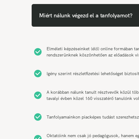
Miért nálunk végezd el a tanfolyamot?
Elméleti képzéseinket (élő) online formában 
rendszerünknek köszönhetően az előadások vi
Igény szerint részletfizetési lehetőséget bizt
A korábban nálunk tanult résztvevők közül tö
tavalyi évben közel 160 visszatérő tanulónk vol
Tanfolyamainkon piacképes tudást szerezhetsz
Oktatóink nem csak jó pedagógusok, hanem egy