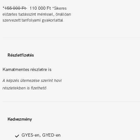
*
155 000 Ft
110 000 Ft
*
Sikeres
előzetes tudásszint méréssel, önállóan
szervezett tanfolyami gyakorlattal
Részletfizetés
Kamatmentes részletre is
A képzés ütemezése szerint havi
részletekben is fizethető
Kedvezmény
GYES-en, GYED-en