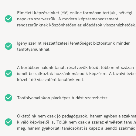
Elméleti képzéseinket (élő) online formában tartjuk, hétvégi
napokra szervezzük. A modern képzésmenedzsment
rendszerünknek köszönhetően az előadások visszanézhetőek
Igény szerint részletfizetési lehetőséget biztosítunk minden
tanfolyamunknál.
A korábban nálunk tanult résztvevők közül több mint százan
ismét beiratkoztak hozzánk második képzésre. A tavalyi évbe
közel 160 visszatérő tanulónk volt.
Tanfolyamainkon piacképes tudást szerezhetsz.
Oktatóink nem csak jó pedagógusok, hanem egyben a szakm
kiváló képviselői is. Tőlük nem csak a száraz elméletet tanul
meg, hanem gyakorlati tanácsokat is kapsz a leendő szakmád