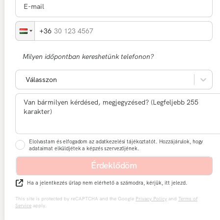
30 123 4567
Milyen időpontban kereshetünk telefonon?
Válasszon
Elolvastam és elfogadom az adatkezelési tájékoztatót. Hozzájárulok, hogy
adataimat elküldjétek a képzés szervezőjének.
Érdeklődöm
Ha a jelentkezés űrlap nem elérhető a számodra, kérjük, itt jelezd.
This site is protected by reCAPTCHA and the Google
Privacy Policy
and
Terms of
Service
apply.