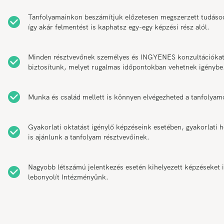
Tanfolyamainkon beszámítjuk előzetesen megszerzett tudáso
így akár felmentést is kaphatsz egy-egy képzési rész alól.
Minden résztvevőnek személyes és INGYENES konzultációka
biztosítunk, melyet rugalmas időpontokban vehetnek igénybe
Munka és család mellett is könnyen elvégezheted a tanfolyam
Gyakorlati oktatást igénylő képzéseink esetében, gyakorlati h
is ajánlunk a tanfolyam résztvevőinek.
Nagyobb létszámú jelentkezés esetén kihelyezett képzéseket 
lebonyolít Intézményünk.