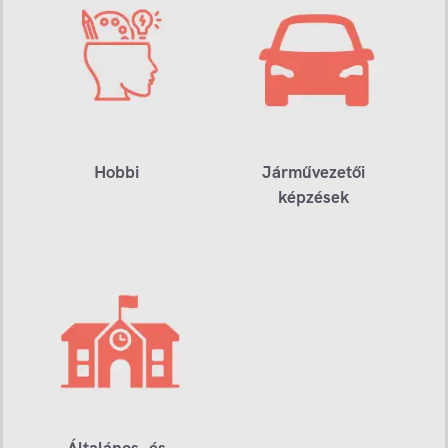
Hobbi
Járművezetői
képzések
Általános- és