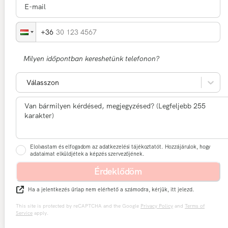
30 123 4567
Milyen időpontban kereshetünk telefonon?
Válasszon
Elolvastam és elfogadom az adatkezelési tájékoztatót. Hozzájárulok, hogy
adataimat elküldjétek a képzés szervezőjének.
Érdeklődöm
Ha a jelentkezés űrlap nem elérhető a számodra, kérjük, itt jelezd.
This site is protected by reCAPTCHA and the Google
Privacy Policy
and
Terms of
Service
apply.