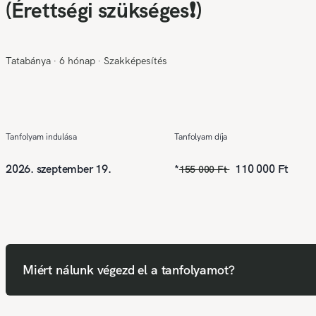
(Érettségi szükséges❗)
Tatabánya
∙
6 hónap
∙
Szakképesítés
Tanfolyam indulása
Tanfolyam díja
2026. szeptember 19.
*
110 000 Ft
155 000 Ft
Miért nálunk végezd el a tanfolyamot?