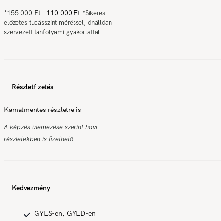
*
155 000 Ft
110 000 Ft
*
Sikeres
előzetes tudásszint méréssel, önállóan
szervezett tanfolyami gyakorlattal
Részletfizetés
Kamatmentes részletre is
A képzés ütemezése szerint havi
részletekben is fizethető
Kedvezmény
GYES-en, GYED-en