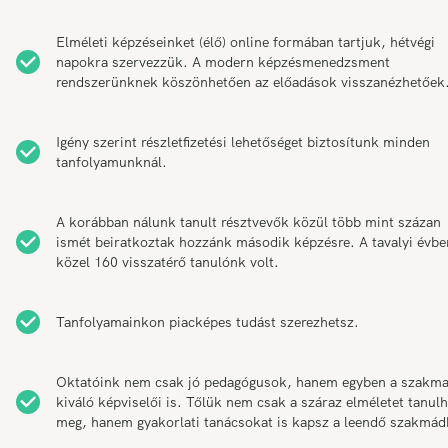
Elméleti képzéseinket (élő) online formában tartjuk, hétvégi
napokra szervezzük. A modern képzésmenedzsment
rendszerünknek köszönhetően az előadások visszanézhetőek
Igény szerint részletfizetési lehetőséget biztosítunk minden
tanfolyamunknál.
A korábban nálunk tanult résztvevők közül több mint százan
ismét beiratkoztak hozzánk második képzésre. A tavalyi évbe
közel 160 visszatérő tanulónk volt.
Tanfolyamainkon piacképes tudást szerezhetsz.
Oktatóink nem csak jó pedagógusok, hanem egyben a szakm
kiváló képviselői is. Tőlük nem csak a száraz elméletet tanul
meg, hanem gyakorlati tanácsokat is kapsz a leendő szakmád