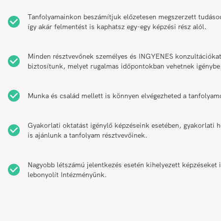
Tanfolyamainkon beszámítjuk előzetesen megszerzett tudáso
így akár felmentést is kaphatsz egy-egy képzési rész alól.
Minden résztvevőnek személyes és INGYENES konzultációka
biztosítunk, melyet rugalmas időpontokban vehetnek igénybe
Munka és család mellett is könnyen elvégezheted a tanfolyam
Gyakorlati oktatást igénylő képzéseink esetében, gyakorlati h
is ajánlunk a tanfolyam résztvevőinek.
Nagyobb létszámú jelentkezés esetén kihelyezett képzéseket 
lebonyolít Intézményünk.