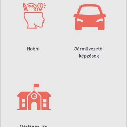
Hobbi
Járművezetői
képzések
Általános- és