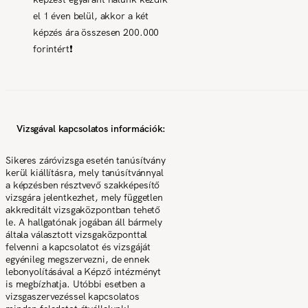
el 1 éven belül, akkor a két
képzés ára összesen 200.000
forintért❗
Vizsgával kapcsolatos információk:
Sikeres záróvizsga esetén tanúsítvány
kerül kiállításra, mely tanúsítvánnyal
a képzésben résztvevő szakképesítő
vizsgára jelentkezhet, mely független
akkreditált vizsgaközpontban tehető
le. A hallgatónak jogában áll bármely
általa választott vizsgaközponttal
felvenni a kapcsolatot és vizsgáját
egyénileg megszervezni, de ennek
lebonyolításával a Képző intézményt
is megbízhatja. Utóbbi esetben a
vizsgaszervezéssel kapcsolatos