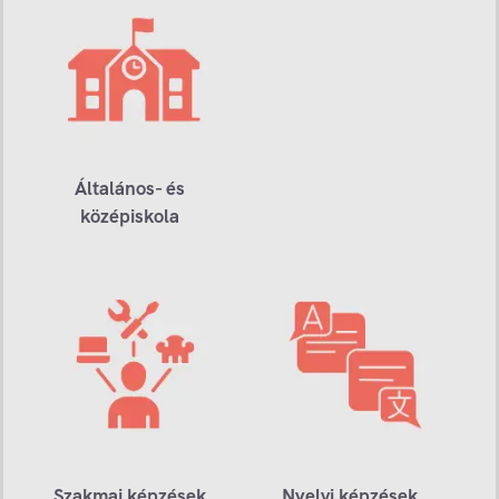
Általános- és
középiskola
Szakmai képzések
Nyelvi képzések