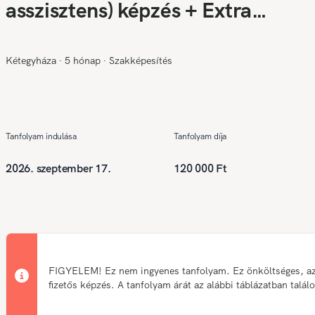
asszisztens) képzés + Extra
kedvezményes ajánlat
Kétegyháza
∙
5 hónap
∙
Szakképesítés
Tanfolyam indulása
Tanfolyam díja
2026. szeptember 17.
120 000 Ft
FIGYELEM! Ez nem ingyenes tanfolyam. Ez önköltséges, a
fizetős képzés. A tanfolyam árát az alábbi táblázatban talál