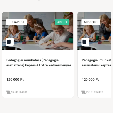
BUDAPEST
AKCIÓ
MISKOLC
Pedagógiai munkatárs (Pedagógiai
Pedagógiai munkatá
asszisztens) képzés + Extra kedvezményes
asszisztens) képzés
ajánlat
ajánlat
120 000 Ft
120 000 Ft
PK:
01194002
PK:
01194002