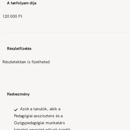
A tanfolyam díja
120 000 Ft
Részletfizetés
Részletekben is fizetheted
Kedvezmény
Azok a tanulók, akik a
Pedagógiai asszisztens és a
Gyógypedagógiai munkatárs
képzést egyaránt nálunk kezdik