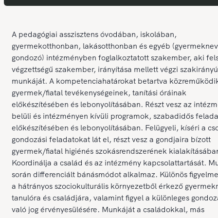
A pedagógiai asszisztens óvodában, iskolában,
gyermekotthonban, lakásotthonban és egyéb (gyermeknev
gondozó) intézményben foglalkoztatott szakember, aki fel
végzettségű szakember, irányítása mellett végzi szakirányú
munkáját. A kompetenciahatárokat betartva közreműködi
gyermek/fiatal tevékenységeinek, tanítási óráinak
előkészítésében és lebonyolításában. Részt vesz az intéz
belüli és intézményen kívüli programok, szabadidős felad
előkészítésében és lebonyolításában. Felügyeli, kíséri a cs
gondozási feladatokat lát el, részt vesz a gondjaira bízott
gyermek/fiatal higiénés szokásrendszerének kialakításába
Koordinálja a család és az intézmény kapcsolattartását. M
során differenciált bánásmódot alkalmaz. Különös figyelmet
a hátrányos szociokulturális környezetből érkező gyermekr
tanulóra és családjára, valamint figyel a különleges gondo
való jog érvényesülésére. Munkáját a családokkal, más