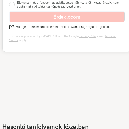
Elolvastam és elfogadom az adatkezelési tájékoztatót. Hozzájárulok, hogy
adataimat elküldjétek a képzés szervezőjének.
Érdeklődöm
Ha a jelentkezés űrlap nem elérhető a számodra, kérjük, itt jelezd.
This site is protected by reCAPTCHA and the Google
Privacy Policy
and
Terms of
Service
apply.
Hasonló tanfolyamok közelben