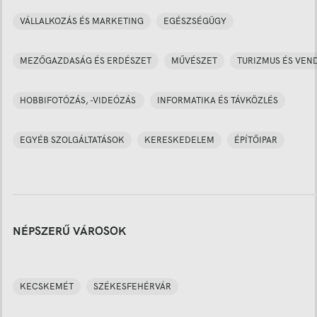
VÁLLALKOZÁS ÉS MARKETING
EGÉSZSÉGÜGY
MEZŐGAZDASÁG ÉS ERDÉSZET
MŰVÉSZET
TURIZMUS ÉS VEN
HOBBIFOTÓZÁS, -VIDEÓZÁS
INFORMATIKA ÉS TÁVKÖZLÉS
EGYÉB SZOLGÁLTATÁSOK
KERESKEDELEM
ÉPÍTŐIPAR
NÉPSZERŰ VÁROSOK
KECSKEMÉT
SZÉKESFEHÉRVÁR