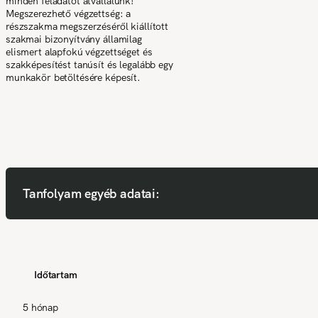
minden feladatot átvállalunk!
Megszerezhető végzettség: a
részszakma megszerzéséről kiállított
szakmai bizonyítvány államilag
elismert alapfokú végzettséget és
szakképesítést tanúsít és legalább egy
munkakör betöltésére képesít.
Tanfolyam egyéb adatai:
Időtartam
5 hónap