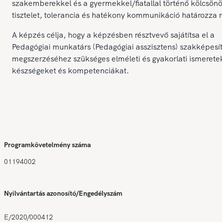
szakemberekkel és a gyermekkel/fiatallal történő kölcsön
tisztelet, tolerancia és hatékony kommunikáció határozza
A képzés célja, hogy a képzésben résztvevő sajátítsa el a
Pedagógiai munkatárs (Pedagógiai asszisztens) szakképesí
megszerzéséhez szükséges elméleti és gyakorlati ismerete
készségeket és kompetenciákat.
Programkövetelmény száma
01194002
Nyilvántartás azonosító/Engedélyszám
E/2020/000412