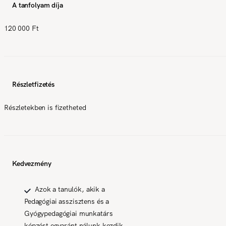
A tanfolyam díja
120 000 Ft
Részletfizetés
Részletekben is fizetheted
Kedvezmény
Azok a tanulók, akik a
Pedagógiai asszisztens és a
Gyógypedagógiai munkatárs
képzést egyaránt nálunk kezdik