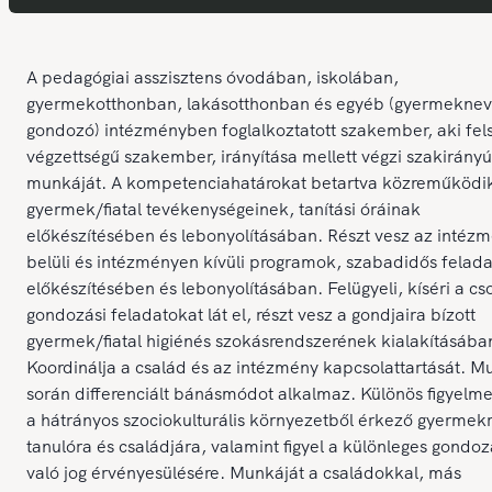
A pedagógiai asszisztens óvodában, iskolában,
gyermekotthonban, lakásotthonban és egyéb (gyermeknev
gondozó) intézményben foglalkoztatott szakember, aki fel
végzettségű szakember, irányítása mellett végzi szakirányú
munkáját. A kompetenciahatárokat betartva közreműködi
gyermek/fiatal tevékenységeinek, tanítási óráinak
előkészítésében és lebonyolításában. Részt vesz az intéz
belüli és intézményen kívüli programok, szabadidős felad
előkészítésében és lebonyolításában. Felügyeli, kíséri a cs
gondozási feladatokat lát el, részt vesz a gondjaira bízott
gyermek/fiatal higiénés szokásrendszerének kialakításába
Koordinálja a család és az intézmény kapcsolattartását. M
során differenciált bánásmódot alkalmaz. Különös figyelmet
a hátrányos szociokulturális környezetből érkező gyermekr
tanulóra és családjára, valamint figyel a különleges gondo
való jog érvényesülésére. Munkáját a családokkal, más