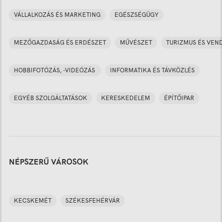
VÁLLALKOZÁS ÉS MARKETING
EGÉSZSÉGÜGY
MEZŐGAZDASÁG ÉS ERDÉSZET
MŰVÉSZET
TURIZMUS ÉS VEN
HOBBIFOTÓZÁS, -VIDEÓZÁS
INFORMATIKA ÉS TÁVKÖZLÉS
EGYÉB SZOLGÁLTATÁSOK
KERESKEDELEM
ÉPÍTŐIPAR
NÉPSZERŰ VÁROSOK
KECSKEMÉT
SZÉKESFEHÉRVÁR