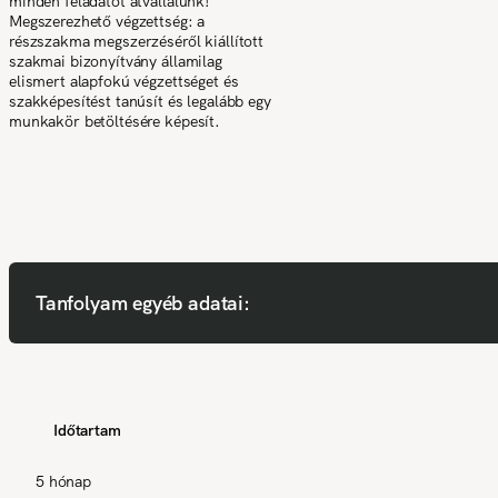
minden feladatot átvállalunk!
Megszerezhető végzettség: a
részszakma megszerzéséről kiállított
szakmai bizonyítvány államilag
elismert alapfokú végzettséget és
szakképesítést tanúsít és legalább egy
munkakör betöltésére képesít.
Tanfolyam egyéb adatai:
Időtartam
5 hónap