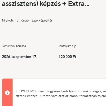
asszisztens) képzés + Extra
kedvezményes ajánlat
Miskolc
∙
5 hónap
∙
Szakképesítés
Tanfolyam indulása
Tanfolyam díja
2026. szeptember 17.
120 000 Ft
FIGYELEM! Ez nem ingyenes tanfolyam. Ez önköltséges, a
fizetős képzés. A tanfolyam árát az alábbi táblázatban talál