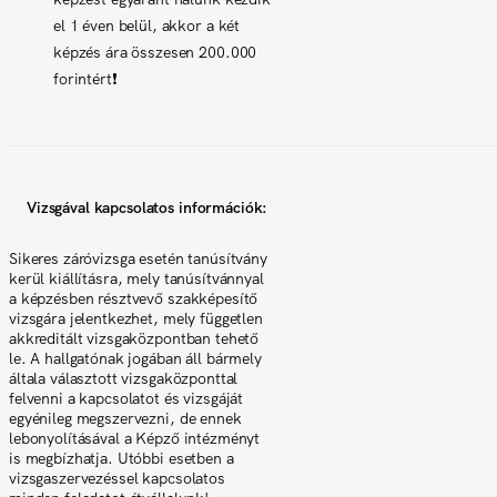
el 1 éven belül, akkor a két
képzés ára összesen 200.000
forintért❗
Vizsgával kapcsolatos információk:
Sikeres záróvizsga esetén tanúsítvány
kerül kiállításra, mely tanúsítvánnyal
a képzésben résztvevő szakképesítő
vizsgára jelentkezhet, mely független
akkreditált vizsgaközpontban tehető
le. A hallgatónak jogában áll bármely
általa választott vizsgaközponttal
felvenni a kapcsolatot és vizsgáját
egyénileg megszervezni, de ennek
lebonyolításával a Képző intézményt
is megbízhatja. Utóbbi esetben a
vizsgaszervezéssel kapcsolatos