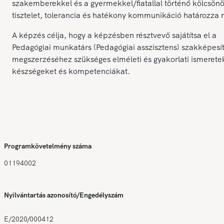
szakemberekkel és a gyermekkel/fiatallal történő kölcsön
tisztelet, tolerancia és hatékony kommunikáció határozza
A képzés célja, hogy a képzésben résztvevő sajátítsa el a
Pedagógiai munkatárs (Pedagógiai asszisztens) szakképesí
megszerzéséhez szükséges elméleti és gyakorlati ismerete
készségeket és kompetenciákat.
Programkövetelmény száma
01194002
Nyilvántartás azonosító/Engedélyszám
E/2020/000412