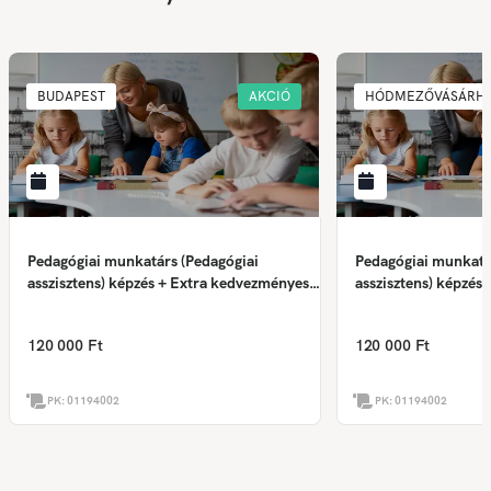
BUDAPEST
AKCIÓ
HÓDMEZŐVÁSÁRHE
Pedagógiai munkatárs (Pedagógiai
Pedagógiai munkatá
asszisztens) képzés + Extra kedvezményes
asszisztens) képzés
ajánlat
ajánlat
120 000 Ft
120 000 Ft
PK:
01194002
PK:
01194002