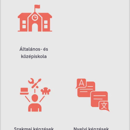
Általános- és
középiskola
Szakmai képzések
Nyelvi képzések