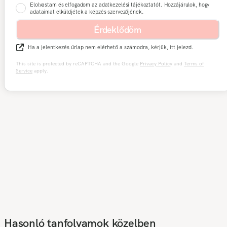
Elolvastam és elfogadom az adatkezelési tájékoztatót. Hozzájárulok, hogy
adataimat elküldjétek a képzés szervezőjének.
Érdeklődöm
Ha a jelentkezés űrlap nem elérhető a számodra, kérjük, itt jelezd.
This site is protected by reCAPTCHA and the Google
Privacy Policy
and
Terms of
Service
apply.
Hasonló tanfolyamok közelben