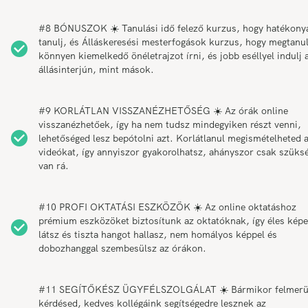
#8 BÓNUSZOK ☀️ Tanulási idő felező kurzus, hogy hatékony
tanulj, és Álláskeresési mesterfogások kurzus, hogy megtanul
könnyen kiemelkedő önéletrajzot írni, és jobb eséllyel indulj 
állásinterjún, mint mások.
#9 KORLÁTLAN VISSZANÉZHETŐSÉG ☀️ Az órák online
visszanézhetőek, így ha nem tudsz mindegyiken részt venni,
lehetőséged lesz bepótolni azt. Korlátlanul megismételheted 
videókat, így annyiszor gyakorolhatsz, ahányszor csak szüks
van rá.
#10 PROFI OKTATÁSI ESZKÖZÖK ☀️ Az online oktatáshoz
prémium eszközöket biztosítunk az oktatóknak, így éles képe
látsz és tiszta hangot hallasz, nem homályos képpel és
dobozhanggal szembesülsz az órákon.
#11 SEGÍTŐKÉSZ ÜGYFÉLSZOLGÁLAT ☀️ Bármikor felmerü
kérdésed, kedves kollégáink segítségedre lesznek az