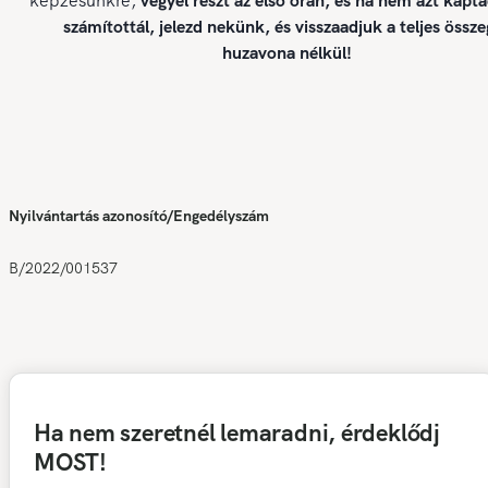
képzésünkre,
vegyél részt az első órán, és ha nem azt kapt
számítottál, jelezd nekünk, és visszaadjuk a teljes össze
huzavona nélkül!
Nyilvántartás azonosító/Engedélyszám
B/2022/001537
Ha nem szeretnél lemaradni, érdeklődj
MOST!