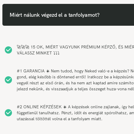
Miért nálunk végezd el a tanfolyamot?
🚀🚀🚀 15 OK, MIÉRT VAGYUNK PRÉMIUM KÉPZŐ, ÉS MIÉ
VÁLASSZ MINKET ⤵️⤵️⤵️
#1 GARANCIA ☀️ Nem tudod, hogy Neked való-e a képzés? 
gond, elég később is döntened erről! Iratkozz be a képzésünk
vegyél részt az első órán, és ha nem azt kaptad amire számítot
jelezd nekünk, és visszaadjuk a teljes összeget huza-vona nél
#2 ONLINE KÉPZÉSEK ☀️ A képzések online zajlanak, így hel
függetlenül tanulhatsz. Pénzt, időt és energiát spórolhatsz, am
utazással töltöttél volna el a tanfolyam miatt.