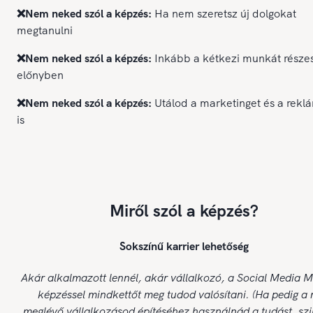
❌Nem neked szól a képzés:
Ha nem szeretsz új dolgokat
megtanulni
❌Nem neked szól a képzés:
Inkább a kétkezi munkát része
előnyben
❌Nem neked szól a képzés:
Utálod a marketinget és a rekl
is
Miről szól a képzés?
Sokszínű karrier lehetőség
Akár alkalmazott lennél, akár vállalkozó, a Social Media 
képzéssel mindkettőt meg tudod valósítani. (Ha pedig a
meglévő vállalkozásod építéséhez használnád a tudást, szi