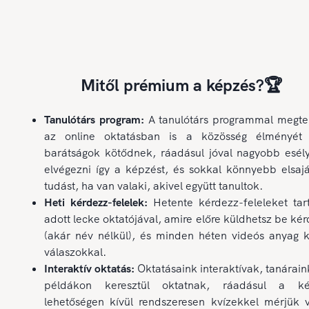
Mitől prémium a képzés?🏆
Tanulótárs program:
A tanulótárs programmal megte
az online oktatásban is a közösség élményét 
barátságok kötődnek, ráadásul jóval nagyobb esél
elvégezni így a képzést, és sokkal könnyebb elsajá
tudást, ha van valaki, akivel együtt tanultok.
Heti kérdezz-felelek:
Hetente kérdezz-feleleket tar
adott lecke oktatójával, amire előre küldhetsz be ké
(akár név nélkül), és minden héten videós anyag k
válaszokkal.
Interaktív oktatás:
Oktatásaink interaktívak, tanárain
példákon keresztül oktatnak, ráadásul a ké
lehetőségen kívül rendszeresen kvízekkel mérjük v