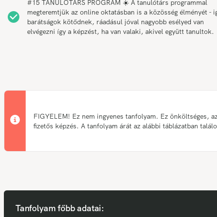
#15 TANULÓTÁRS PROGRAM ☀️ A tanulótárs programmal
megteremtjük az online oktatásban is a közösség élményét - i
barátságok kötődnek, ráadásul jóval nagyobb esélyed van
elvégezni így a képzést, ha van valaki, akivel együtt tanultok.
FIGYELEM! Ez nem ingyenes tanfolyam. Ez önköltséges, a
fizetős képzés. A tanfolyam árát az alábbi táblázatban talál
Tanfolyam főbb adatai: