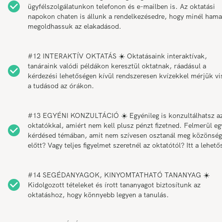
ügyfélszolgálatunkon telefonon és e-mailben is. Az oktatási
napokon chaten is állunk a rendelkezésedre, hogy minél ham
megoldhassuk az elakadásod.
#12 INTERAKTÍV OKTATÁS ☀️ Oktatásaink interaktívak,
tanáraink valódi példákon keresztül oktatnak, ráadásul a
kérdezési lehetőségen kívül rendszeresen kvízekkel mérjük vi
a tudásod az órákon.
#13 EGYÉNI KONZULTÁCIÓ ☀️ Egyénileg is konzultálhatsz a
oktatókkal, amiért nem kell plusz pénzt fizetned. Felmerül eg
kérdésed témában, amit nem szívesen osztanál meg közönség
előtt? Vagy teljes figyelmet szeretnél az oktatótól? Itt a lehető
#14 SEGÉDANYAGOK, KINYOMTATHATÓ TANANYAG ☀️
Kidolgozott tételeket és írott tananyagot biztosítunk az
oktatáshoz, hogy könnyebb legyen a tanulás.