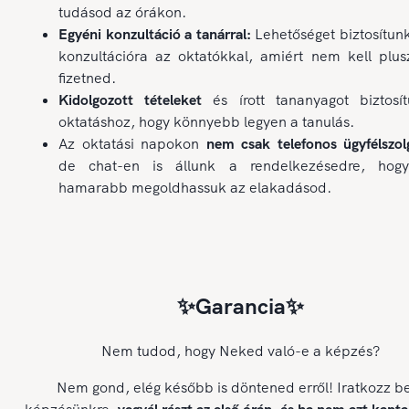
tudásod az órákon.
Egyéni konzultáció a tanárral:
Lehetőséget biztosítun
konzultációra az oktatókkal, amiért nem kell plus
fizetned.
Kidolgozott tételeket
és írott tananyagot biztosí
oktatáshoz, hogy könnyebb legyen a tanulás.
Az oktatási napokon
nem csak telefonos ügyfélszolg
de chat-en is állunk a rendelkezésedre, hog
hamarabb megoldhassuk az elakadásod.
✨Garancia✨
Nem tudod, hogy Neked való-e a képzés?
Nem gond, elég később is döntened erről! Iratkozz b