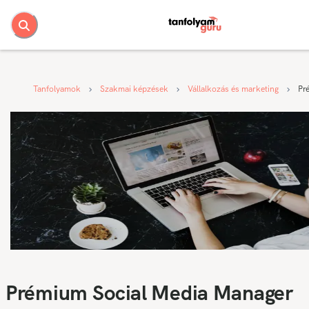
Tanfolyamok
Szakmai képzések
Vállalkozás és marketing
Pr
Prémium Social Media Manager