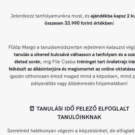
Jelentkezz tanfolyamunkra most, és
ajándékba kapsz 2 ku
összesen 33.990 forint értékben
!
Fülöp Margó a tanulásmódszertan rejtelmein kalauzol végi
tanulás a sikered kulcsává válhasson a tanfolyam és a sz
életed során
, míg File Csaba
tréninget tart önéletrajz írá
felkészít az állásinterjúra és megismertet az online oktatássa
igazán otthonosan érezd magad mind a képzésen, mind p
pályaváltás vagy álláskeresés folyamatában!
⏰ TANULÁSI IDŐ FELEZŐ ELFOGLALT
TANULÓINKNAK
Szeretnéd hatékonyan végezni a képzésünket, de elfoglalt