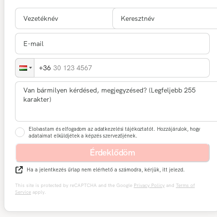
30 123 4567
Elolvastam és elfogadom az adatkezelési tájékoztatót. Hozzájárulok, hogy
adataimat elküldjétek a képzés szervezőjének.
Érdeklődöm
Ha a jelentkezés űrlap nem elérhető a számodra, kérjük, itt jelezd.
This site is protected by reCAPTCHA and the Google
Privacy Policy
and
Terms of
Service
apply.