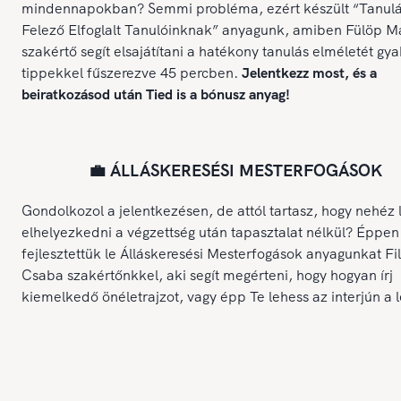
mindennapokban? Semmi probléma, ezért készült “Tanulá
Felező Elfoglalt Tanulóinknak” anyagunk, amiben Fülöp M
szakértő segít elsajátítani a hatékony tanulás elméletét gya
tippekkel fűszerezve 45 percben.
Jelentkezz most, és a
beiratkozásod után Tied is a bónusz anyag!
💼 ÁLLÁSKERESÉSI MESTERFOGÁSOK
Gondolkozol a jelentkezésen, de attól tartasz, hogy nehéz 
elhelyezkedni a végzettség után tapasztalat nélkül? Éppen
fejlesztettük le Álláskeresési Mesterfogások anyagunkat Fi
Csaba szakértőnkkel, aki segít megérteni, hogy hogyan írj
kiemelkedő önéletrajzot, vagy épp Te lehess az interjún a 