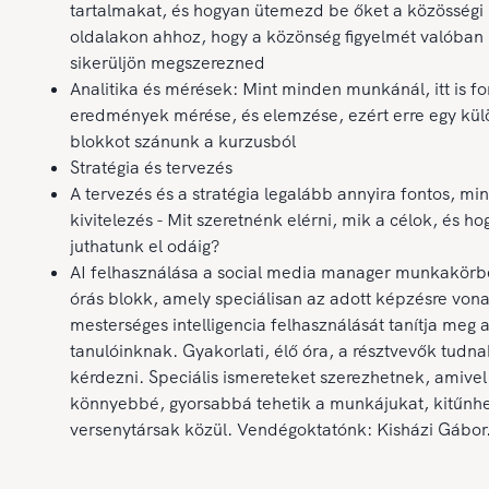
tartalmakat, és hogyan ütemezd be őket a közösségi
oldalakon ahhoz, hogy a közönség figyelmét valóban
sikerüljön megszerezned
Analitika és mérések: Mint minden munkánál, itt is fo
eredmények mérése, és elemzése, ezért erre egy kül
blokkot szánunk a kurzusból
Stratégia és tervezés
A tervezés és a stratégia legalább annyira fontos, min
kivitelezés - Mit szeretnénk elérni, mik a célok, és h
juthatunk el odáig?
AI felhasználása a social media manager munkakörbe
órás blokk, amely speciálisan az adott képzésre von
mesterséges intelligencia felhasználását tanítja meg 
tanulóinknak. Gyakorlati, élő óra, a résztvevők tudna
kérdezni. Speciális ismereteket szerezhetnek, amivel
könnyebbé, gyorsabbá tehetik a munkájukat, kitűnh
versenytársak közül. Vendégoktatónk: Kisházi Gábor