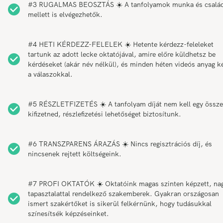
#3 RUGALMAS BEOSZTÁS ☀️ A tanfolyamok munka és csalá
mellett is elvégezhetők.
#4 HETI KÉRDEZZ-FELELEK ☀️ Hetente kérdezz-feleleket
tartunk az adott lecke oktatójával, amire előre küldhetsz be
kérdéseket (akár név nélkül), és minden héten videós anyag k
a válaszokkal.
#5 RÉSZLETFIZETÉS ☀️ A tanfolyam díját nem kell egy össz
kifizetned, részlefizetési lehetőséget biztosítunk.
#6 TRANSZPARENS ÁRAZÁS ☀️ Nincs regisztrációs díj, és
nincsenek rejtett költségeink.
#7 PROFI OKTATÓK ☀️ Oktatóink magas szinten képzett, na
tapasztalattal rendelkező szakemberek. Gyakran országosan
ismert szakértőket is sikerül felkérnünk, hogy tudásukkal
színesítsék képzéseinket.