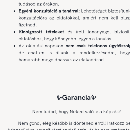
tudásod az órákon.
Egyéni konzultáció a tanárral:
Lehetőséget biztosítun
konzultációra az oktatókkal, amiért nem kell plus
fizetned.
Kidolgozott tételeket
és írott tananyagot biztosí
oktatáshoz, hogy könnyebb legyen a tanulás.
Az oktatási napokon
nem csak telefonos ügyfélszolg
de chat-en is állunk a rendelkezésedre, hog
hamarabb megoldhassuk az elakadásod.
✨Garancia✨
Nem tudod, hogy Neked való-e a képzés?
Nem gond, elég később is döntened erről! Iratkozz b