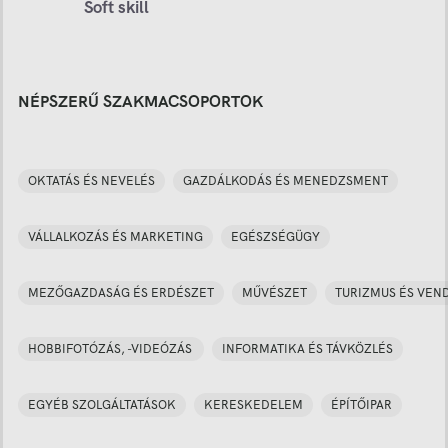
Soft skill
NÉPSZERŰ SZAKMACSOPORTOK
OKTATÁS ÉS NEVELÉS
GAZDÁLKODÁS ÉS MENEDZSMENT
VÁLLALKOZÁS ÉS MARKETING
EGÉSZSÉGÜGY
MEZŐGAZDASÁG ÉS ERDÉSZET
MŰVÉSZET
TURIZMUS ÉS VEN
HOBBIFOTÓZÁS, -VIDEÓZÁS
INFORMATIKA ÉS TÁVKÖZLÉS
EGYÉB SZOLGÁLTATÁSOK
KERESKEDELEM
ÉPÍTŐIPAR