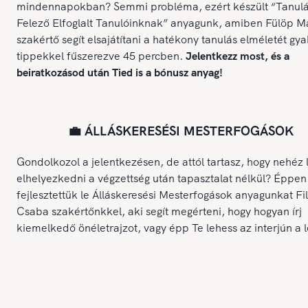
mindennapokban? Semmi probléma, ezért készült “Tanulá
Felező Elfoglalt Tanulóinknak” anyagunk, amiben Fülöp M
szakértő segít elsajátítani a hatékony tanulás elméletét gya
tippekkel fűszerezve 45 percben.
Jelentkezz most, és a
beiratkozásod után Tied is a bónusz anyag!
💼 ÁLLÁSKERESÉSI MESTERFOGÁSOK
Gondolkozol a jelentkezésen, de attól tartasz, hogy nehéz 
elhelyezkedni a végzettség után tapasztalat nélkül? Éppen
fejlesztettük le Álláskeresési Mesterfogások anyagunkat Fi
Csaba szakértőnkkel, aki segít megérteni, hogy hogyan írj
kiemelkedő önéletrajzot, vagy épp Te lehess az interjún a 