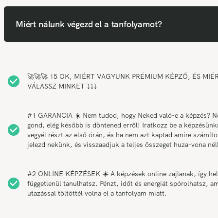
Miért nálunk végezd el a tanfolyamot?
🚀🚀🚀 15 OK, MIÉRT VAGYUNK PRÉMIUM KÉPZŐ, ÉS MIÉ
VÁLASSZ MINKET ⤵️⤵️⤵️
#1 GARANCIA ☀️ Nem tudod, hogy Neked való-e a képzés? 
gond, elég később is döntened erről! Iratkozz be a képzésünk
vegyél részt az első órán, és ha nem azt kaptad amire számítot
jelezd nekünk, és visszaadjuk a teljes összeget huza-vona nél
#2 ONLINE KÉPZÉSEK ☀️ A képzések online zajlanak, így hel
függetlenül tanulhatsz. Pénzt, időt és energiát spórolhatsz, am
utazással töltöttél volna el a tanfolyam miatt.