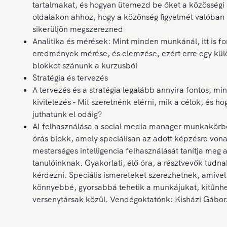
tartalmakat, és hogyan ütemezd be őket a közösségi
oldalakon ahhoz, hogy a közönség figyelmét valóban
sikerüljön megszerezned
Analitika és mérések: Mint minden munkánál, itt is fo
eredmények mérése, és elemzése, ezért erre egy kül
blokkot szánunk a kurzusból
Stratégia és tervezés
A tervezés és a stratégia legalább annyira fontos, min
kivitelezés - Mit szeretnénk elérni, mik a célok, és h
juthatunk el odáig?
AI felhasználása a social media manager munkakörbe
órás blokk, amely speciálisan az adott képzésre von
mesterséges intelligencia felhasználását tanítja meg 
tanulóinknak. Gyakorlati, élő óra, a résztvevők tudna
kérdezni. Speciális ismereteket szerezhetnek, amivel
könnyebbé, gyorsabbá tehetik a munkájukat, kitűnh
versenytársak közül. Vendégoktatónk: Kisházi Gábor