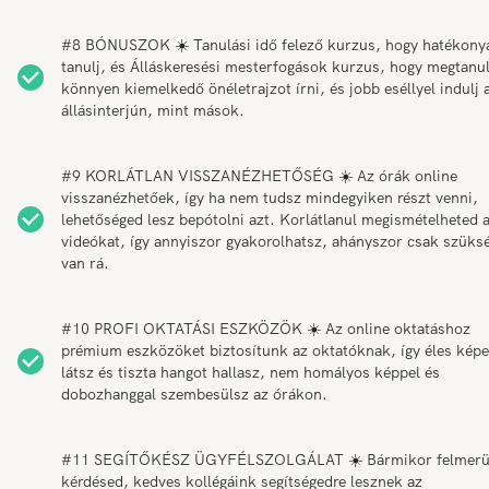
#8 BÓNUSZOK ☀️ Tanulási idő felező kurzus, hogy hatékony
tanulj, és Álláskeresési mesterfogások kurzus, hogy megtanul
könnyen kiemelkedő önéletrajzot írni, és jobb eséllyel indulj 
állásinterjún, mint mások.
#9 KORLÁTLAN VISSZANÉZHETŐSÉG ☀️ Az órák online
visszanézhetőek, így ha nem tudsz mindegyiken részt venni,
lehetőséged lesz bepótolni azt. Korlátlanul megismételheted 
videókat, így annyiszor gyakorolhatsz, ahányszor csak szüks
van rá.
#10 PROFI OKTATÁSI ESZKÖZÖK ☀️ Az online oktatáshoz
prémium eszközöket biztosítunk az oktatóknak, így éles képe
látsz és tiszta hangot hallasz, nem homályos képpel és
dobozhanggal szembesülsz az órákon.
#11 SEGÍTŐKÉSZ ÜGYFÉLSZOLGÁLAT ☀️ Bármikor felmerü
kérdésed, kedves kollégáink segítségedre lesznek az