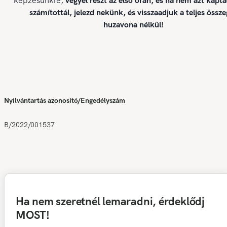
képzésünkre,
vegyél részt az első órán, és ha nem azt kapt
számítottál, jelezd nekünk, és visszaadjuk a teljes össze
huzavona nélkül!
Nyilvántartás azonosító/Engedélyszám
B/2022/001537
Ha nem szeretnél lemaradni, érdeklődj
MOST!