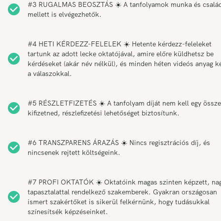
#3 RUGALMAS BEOSZTÁS ☀️ A tanfolyamok munka és csalá
mellett is elvégezhetők.
#4 HETI KÉRDEZZ-FELELEK ☀️ Hetente kérdezz-feleleket
tartunk az adott lecke oktatójával, amire előre küldhetsz be
kérdéseket (akár név nélkül), és minden héten videós anyag k
a válaszokkal.
#5 RÉSZLETFIZETÉS ☀️ A tanfolyam díját nem kell egy össz
kifizetned, részlefizetési lehetőséget biztosítunk.
#6 TRANSZPARENS ÁRAZÁS ☀️ Nincs regisztrációs díj, és
nincsenek rejtett költségeink.
#7 PROFI OKTATÓK ☀️ Oktatóink magas szinten képzett, na
tapasztalattal rendelkező szakemberek. Gyakran országosan
ismert szakértőket is sikerül felkérnünk, hogy tudásukkal
színesítsék képzéseinket.