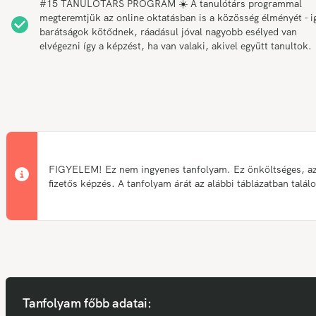
#15 TANULÓTÁRS PROGRAM ☀️ A tanulótárs programmal
megteremtjük az online oktatásban is a közösség élményét - i
barátságok kötődnek, ráadásul jóval nagyobb esélyed van
elvégezni így a képzést, ha van valaki, akivel együtt tanultok.
FIGYELEM! Ez nem ingyenes tanfolyam. Ez önköltséges, a
fizetős képzés. A tanfolyam árát az alábbi táblázatban talál
Tanfolyam főbb adatai: