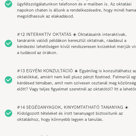
ügyfélszolgálatunkon telefonon és e-mailben is. Az oktatási
napokon chaten is állunk a rendelkezésedre, hogy minél ham
megoldhassuk az elakadásod.
#12 INTERAKTÍV OKTATÁS ☀️ Oktatásaink interaktívak,
tanáraink valódi példákon keresztül oktatnak, ráadásul a
kérdezési lehetőségen kívül rendszeresen kvízekkel mérjük vi
a tudásod az órákon.
#13 EGYÉNI KONZULTÁCIÓ ☀️ Egyénileg is konzultálhatsz a
oktatókkal, amiért nem kell plusz pénzt fizetned. Felmerül eg
kérdésed témában, amit nem szívesen osztanál meg közönség
előtt? Vagy teljes figyelmet szeretnél az oktatótól? Itt a lehető
#14 SEGÉDANYAGOK, KINYOMTATHATÓ TANANYAG ☀️
Kidolgozott tételeket és írott tananyagot biztosítunk az
oktatáshoz, hogy könnyebb legyen a tanulás.