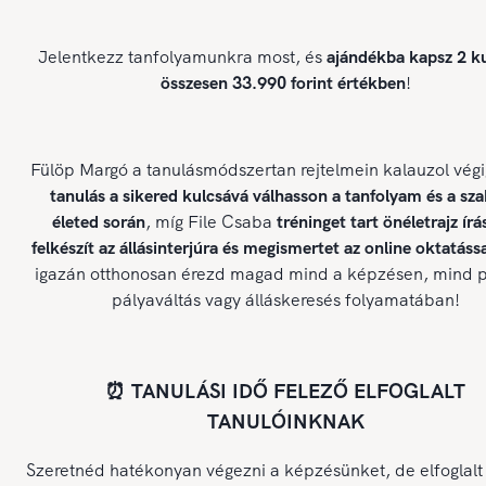
Jelentkezz tanfolyamunkra most, és
ajándékba kapsz 2 ku
összesen 33.990 forint értékben
!
Fülöp Margó a tanulásmódszertan rejtelmein kalauzol végi
tanulás a sikered kulcsává válhasson a tanfolyam és a sz
életed során
, míg File Csaba
tréninget tart önéletrajz írá
felkészít az állásinterjúra és megismertet az online oktatássa
igazán otthonosan érezd magad mind a képzésen, mind p
pályaváltás vagy álláskeresés folyamatában!
⏰ TANULÁSI IDŐ FELEZŐ ELFOGLALT
TANULÓINKNAK
Szeretnéd hatékonyan végezni a képzésünket, de elfoglalt