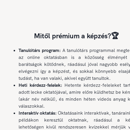
Mitől prémium a képzés?🏆
Tanulótárs program:
A tanulótárs programmal megte
az online oktatásban is a közösség élményét 
barátságok kötődnek, ráadásul jóval nagyobb esél
elvégezni így a képzést, és sokkal könnyebb elsajá
tudást, ha van valaki, akivel együtt tanultok.
Heti kérdezz-felelek:
Hetente kérdezz-feleleket tar
adott lecke oktatójával, amire előre küldhetsz be ké
(akár név nélkül), és minden héten videós anyag k
válaszokkal.
Interaktív oktatás:
Oktatásaink interaktívak, tanárain
példákon keresztül oktatnak, ráadásul a ké
lehetőségen kívül rendszeresen kvízekkel mérjük v