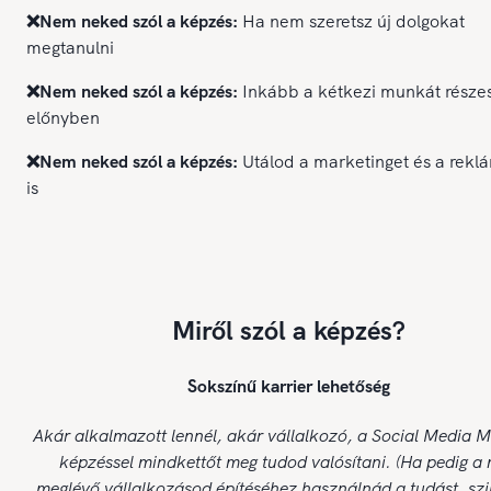
❌Nem neked szól a képzés:
Ha nem szeretsz új dolgokat
megtanulni
❌Nem neked szól a képzés:
Inkább a kétkezi munkát része
előnyben
❌Nem neked szól a képzés:
Utálod a marketinget és a rekl
is
Miről szól a képzés?
Sokszínű karrier lehetőség
Akár alkalmazott lennél, akár vállalkozó, a Social Media 
képzéssel mindkettőt meg tudod valósítani. (Ha pedig a
meglévő vállalkozásod építéséhez használnád a tudást, szi