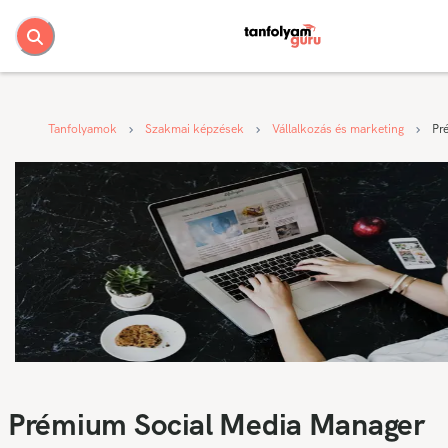
Tanfolyamok
Szakmai képzések
Vállalkozás és marketing
Pr
Prémium Social Media Manager