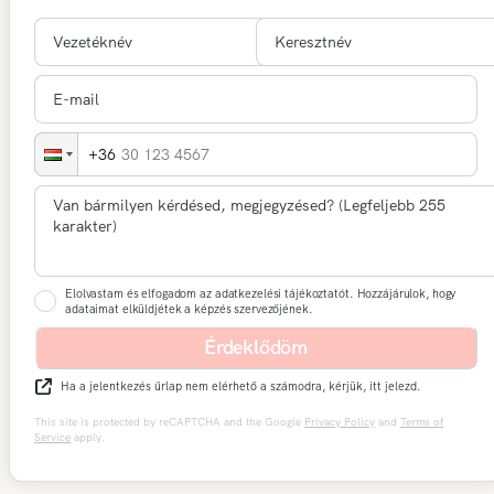
30 123 4567
Elolvastam és elfogadom az adatkezelési tájékoztatót. Hozzájárulok, hogy
adataimat elküldjétek a képzés szervezőjének.
Érdeklődöm
Ha a jelentkezés űrlap nem elérhető a számodra, kérjük, itt jelezd.
This site is protected by reCAPTCHA and the Google
Privacy Policy
and
Terms of
Service
apply.