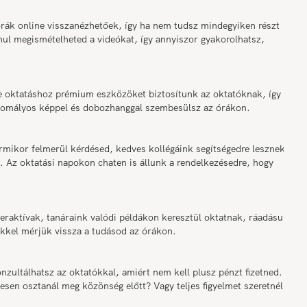
online visszanézhetőek, így ha nem tudsz mindegyiken részt
anul megismételheted a videókat, így annyiszor gyakorolhatsz,
ktatáshoz prémium eszközöket biztosítunk az oktatóknak, így
m homályos képpel és dobozhanggal szembesülsz az órákon.
r felmerül kérdésed, kedves kollégáink segítségedre lesznek az
. Az oktatási napokon chaten is állunk a rendelkezésedre, hogy
ktívak, tanáraink valódi példákon keresztül oktatnak, ráadásul a
ekkel mérjük vissza a tudásod az órákon.
ltálhatsz az oktatókkal, amiért nem kell plusz pénzt fizetned.
sen osztanál meg közönség előtt? Vagy teljes figyelmet szeretnél az