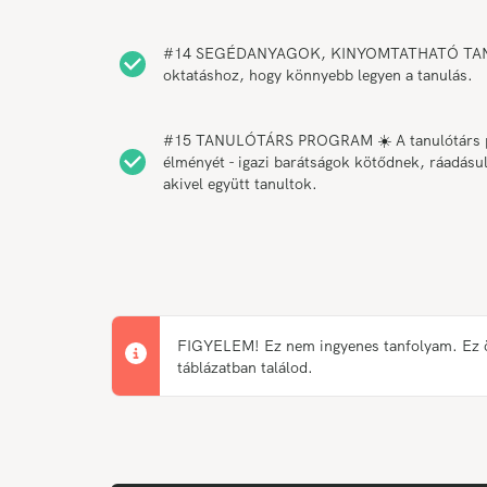
#14 SEGÉDANYAGOK, KINYOMTATHATÓ TANANYAG 
oktatáshoz, hogy könnyebb legyen a tanulás.
#15 TANULÓTÁRS PROGRAM ☀️ A tanulótárs pro
élményét - igazi barátságok kötődnek, ráadásul
akivel együtt tanultok.
FIGYELEM! Ez nem ingyenes tanfolyam. Ez önk
táblázatban találod.