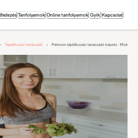
lfedezés
Tanfolyamok
Online tanfolyamok
Gyik
Kapcsolat
Táplálkozási tanácsadó
Prémium táplálkozási tanácsadó képzés - Miskolc