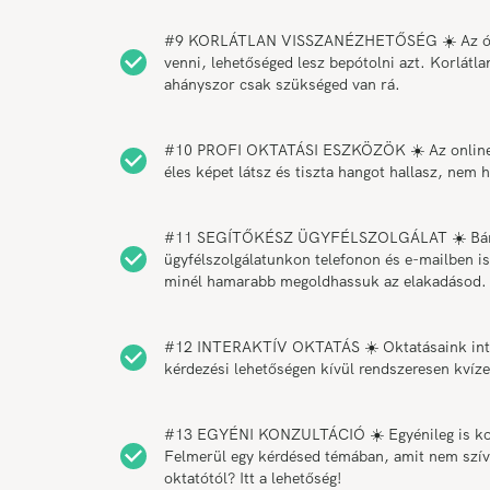
#9 KORLÁTLAN VISSZANÉZHETŐSÉG ☀️ Az órák 
venni, lehetőséged lesz bepótolni azt. Korlátl
ahányszor csak szükséged van rá.
#10 PROFI OKTATÁSI ESZKÖZÖK ☀️ Az online o
éles képet látsz és tiszta hangot hallasz, ne
#11 SEGÍTŐKÉSZ ÜGYFÉLSZOLGÁLAT ☀️ Bármiko
ügyfélszolgálatunkon telefonon és e-mailben is
minél hamarabb megoldhassuk az elakadásod.
#12 INTERAKTÍV OKTATÁS ☀️ Oktatásaink intera
kérdezési lehetőségen kívül rendszeresen kvíz
#13 EGYÉNI KONZULTÁCIÓ ☀️ Egyénileg is konzu
Felmerül egy kérdésed témában, amit nem szíve
oktatótól? Itt a lehetőség!