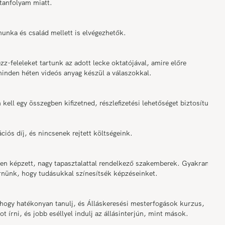
 tanfolyam miatt.
a és család mellett is elvégezhetők.
eleleket tartunk az adott lecke oktatójával, amire előre
minden héten videós anyag készül a válaszokkal.
ll egy összegben kifizetned, részlefizetési lehetőséget biztosítunk.
s díj, és nincsenek rejtett költségeink.
 képzett, nagy tapasztalattal rendelkező szakemberek. Gyakran
érnünk, hogy tudásukkal színesítsék képzéseinket.
ogy hatékonyan tanulj, és Álláskeresési mesterfogások kurzus,
 írni, és jobb eséllyel indulj az állásinterjún, mint mások.