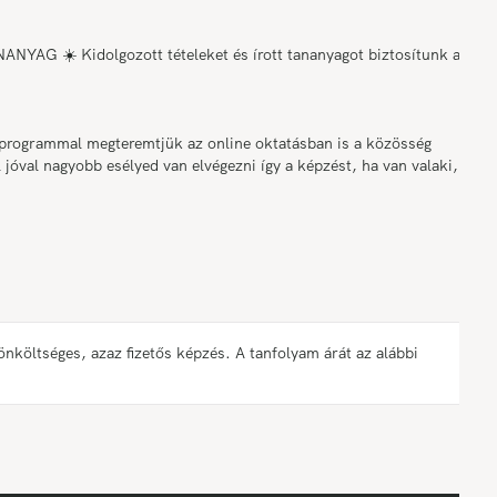
☀️ Kidolgozott tételeket és írott tananyagot biztosítunk az
grammal megteremtjük az online oktatásban is a közösség
 jóval nagyobb esélyed van elvégezni így a képzést, ha van valaki,
öltséges, azaz fizetős képzés. A tanfolyam árát az alábbi