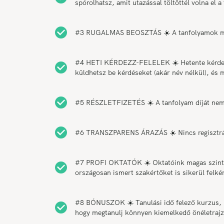
spórolhatsz, amit utazással töltöttél volna el a
#3 RUGALMAS BEOSZTÁS ☀️ A tanfolyamok munk
#4 HETI KÉRDEZZ-FELELEK ☀️ Hetente kérdezz-f
küldhetsz be kérdéseket (akár név nélkül), és 
#5 RÉSZLETFIZETÉS ☀️ A tanfolyam díját nem ke
#6 TRANSZPARENS ÁRAZÁS ☀️ Nincs regisztráció
#7 PROFI OKTATÓK ☀️ Oktatóink magas szinten
országosan ismert szakértőket is sikerül felk
#8 BÓNUSZOK ☀️ Tanulási idő felező kurzus, h
hogy megtanulj könnyen kiemelkedő önéletrajzot