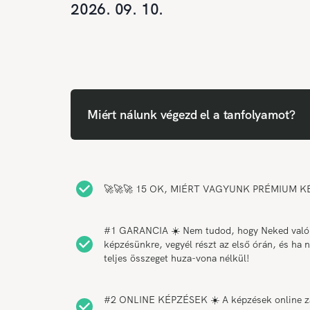
2026. 09. 10.
Miért nálunk végezd el a tanfolyamot?
🚀🚀🚀 15 OK, MIÉRT VAGYUNK PRÉMIUM KÉP
#1 GARANCIA ☀️ Nem tudod, hogy Neked való-e 
képzésünkre, vegyél részt az első órán, és ha 
teljes összeget huza-vona nélkül!
#2 ONLINE KÉPZÉSEK ☀️ A képzések online zajla