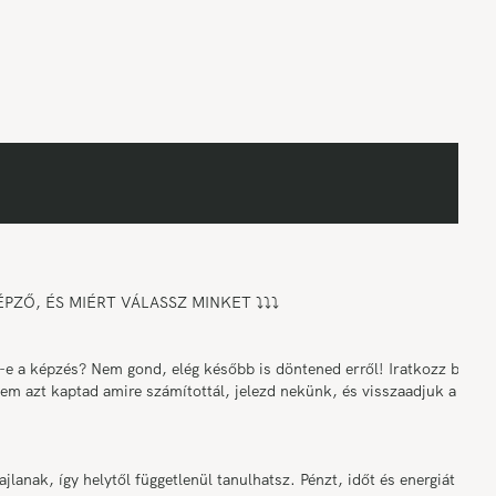
ZŐ, ÉS MIÉRT VÁLASSZ MINKET ⤵️⤵️⤵️
a képzés? Nem gond, elég később is döntened erről! Iratkozz be a
nem azt kaptad amire számítottál, jelezd nekünk, és visszaadjuk a
nak, így helytől függetlenül tanulhatsz. Pénzt, időt és energiát