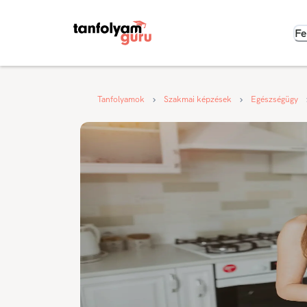
Fe
Tanfolyamok
Szakmai képzések
Egészségügy