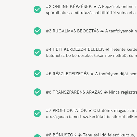
#2 ONLINE KÉPZÉSEK ☀️ A képzések online zajla
spórolhatsz, amit utazással töltöttél volna el a
#3 RUGALMAS BEOSZTÁS ☀️ A tanfolyamok munk
#4 HETI KÉRDEZZ-FELELEK ☀️ Hetente kérdezz-f
küldhetsz be kérdéseket (akár név nélkül), és 
#5 RÉSZLETFIZETÉS ☀️ A tanfolyam díját nem ke
#6 TRANSZPARENS ÁRAZÁS ☀️ Nincs regisztráció
#7 PROFI OKTATÓK ☀️ Oktatóink magas szinten
országosan ismert szakértőket is sikerül felk
#8 BÓNUSZOK ☀️ Tanulási idő felező kurzus, h