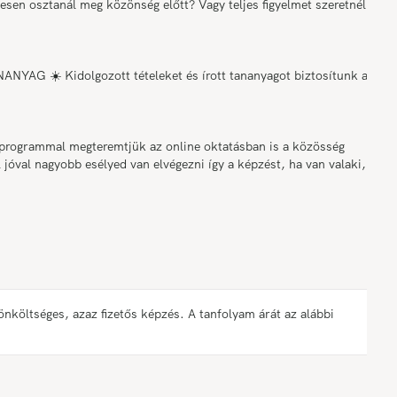
sen osztanál meg közönség előtt? Vagy teljes figyelmet szeretnél az
☀️ Kidolgozott tételeket és írott tananyagot biztosítunk az
grammal megteremtjük az online oktatásban is a közösség
 jóval nagyobb esélyed van elvégezni így a képzést, ha van valaki,
öltséges, azaz fizetős képzés. A tanfolyam árát az alábbi