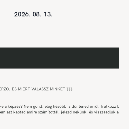
2026. 08. 13.
ZŐ, ÉS MIÉRT VÁLASSZ MINKET ⤵️⤵️⤵️
a képzés? Nem gond, elég később is döntened erről! Iratkozz be a
nem azt kaptad amire számítottál, jelezd nekünk, és visszaadjuk a