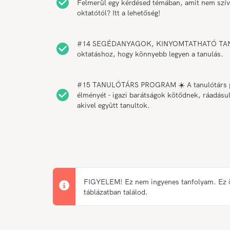
Felmerül egy kérdésed témában, amit nem szíve
oktatótól? Itt a lehetőség!
#14 SEGÉDANYAGOK, KINYOMTATHATÓ TANANYAG 
oktatáshoz, hogy könnyebb legyen a tanulás.
#15 TANULÓTÁRS PROGRAM ☀️ A tanulótárs pro
élményét - igazi barátságok kötődnek, ráadásul
akivel együtt tanultok.
FIGYELEM! Ez nem ingyenes tanfolyam. Ez önk
táblázatban találod.