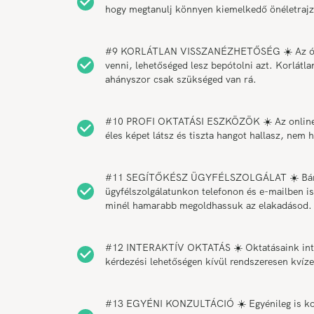
hogy megtanulj könnyen kiemelkedő önéletrajzot
#9 KORLÁTLAN VISSZANÉZHETŐSÉG ☀️ Az órák 
venni, lehetőséged lesz bepótolni azt. Korlátl
ahányszor csak szükséged van rá.
#10 PROFI OKTATÁSI ESZKÖZÖK ☀️ Az online o
éles képet látsz és tiszta hangot hallasz, ne
#11 SEGÍTŐKÉSZ ÜGYFÉLSZOLGÁLAT ☀️ Bármiko
ügyfélszolgálatunkon telefonon és e-mailben is
minél hamarabb megoldhassuk az elakadásod.
#12 INTERAKTÍV OKTATÁS ☀️ Oktatásaink intera
kérdezési lehetőségen kívül rendszeresen kvíz
#13 EGYÉNI KONZULTÁCIÓ ☀️ Egyénileg is konzu