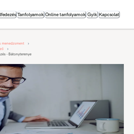
lfedezés
Tanfolyamok
Online tanfolyamok
Gyik
Kapcsolat
s menedzsment
éző
zés - Bátonyterenye