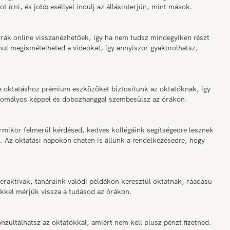
 írni, és jobb eséllyel indulj az állásinterjún, mint mások.
online visszanézhetőek, így ha nem tudsz mindegyiken részt
anul megismételheted a videókat, így annyiszor gyakorolhatsz,
ktatáshoz prémium eszközöket biztosítunk az oktatóknak, így
m homályos képpel és dobozhanggal szembesülsz az órákon.
r felmerül kérdésed, kedves kollégáink segítségedre lesznek az
. Az oktatási napokon chaten is állunk a rendelkezésedre, hogy
ktívak, tanáraink valódi példákon keresztül oktatnak, ráadásul a
ekkel mérjük vissza a tudásod az órákon.
ltálhatsz az oktatókkal, amiért nem kell plusz pénzt fizetned.