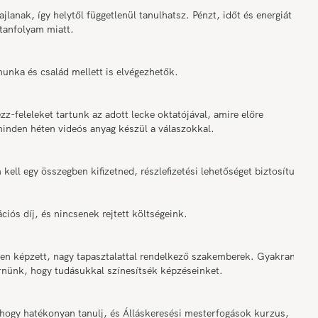
nak, így helytől függetlenül tanulhatsz. Pénzt, időt és energiát
 tanfolyam miatt.
a és család mellett is elvégezhetők.
eleleket tartunk az adott lecke oktatójával, amire előre
minden héten videós anyag készül a válaszokkal.
ll egy összegben kifizetned, részlefizetési lehetőséget biztosítunk.
s díj, és nincsenek rejtett költségeink.
 képzett, nagy tapasztalattal rendelkező szakemberek. Gyakran
érnünk, hogy tudásukkal színesítsék képzéseinket.
ogy hatékonyan tanulj, és Álláskeresési mesterfogások kurzus,