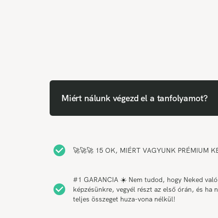
Miért nálunk végezd el a tanfolyamot?
🚀🚀🚀 15 OK, MIÉRT VAGYUNK PRÉMIUM KÉP
#1 GARANCIA ☀️ Nem tudod, hogy Neked való-e 
képzésünkre, vegyél részt az első órán, és ha 
teljes összeget huza-vona nélkül!