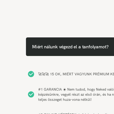
Miért nálunk végezd el a tanfolyamot?
🚀🚀🚀 15 OK, MIÉRT VAGYUNK PRÉMIUM KÉP
#1 GARANCIA ☀️ Nem tudod, hogy Neked való-e 
képzésünkre, vegyél részt az első órán, és ha 
teljes összeget huza-vona nélkül!