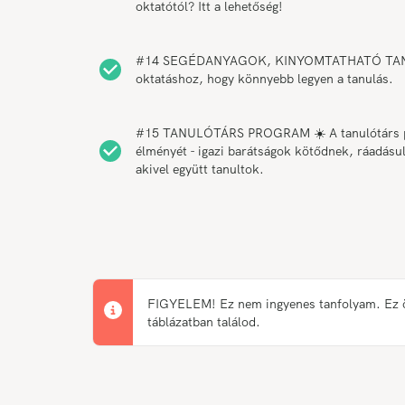
oktatótól? Itt a lehetőség!
#14 SEGÉDANYAGOK, KINYOMTATHATÓ TANANYAG 
oktatáshoz, hogy könnyebb legyen a tanulás.
#15 TANULÓTÁRS PROGRAM ☀️ A tanulótárs pro
élményét - igazi barátságok kötődnek, ráadásul
akivel együtt tanultok.
FIGYELEM! Ez nem ingyenes tanfolyam. Ez önk
táblázatban találod.