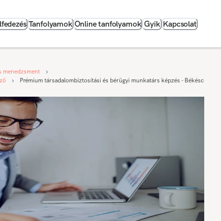
lfedezés
Tanfolyamok
Online tanfolyamok
Gyik
Kapcsolat
s menedzsment
éző
Prémium társadalombiztosítási és bérügyi munkatárs képzés - Békéscsaba