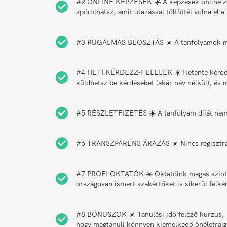
#2 ONLINE KÉPZÉSEK ☀️ A képzések online zajla
spórolhatsz, amit utazással töltöttél volna el a
#3 RUGALMAS BEOSZTÁS ☀️ A tanfolyamok munk
#4 HETI KÉRDEZZ-FELELEK ☀️ Hetente kérdezz-f
küldhetsz be kérdéseket (akár név nélkül), és 
#5 RÉSZLETFIZETÉS ☀️ A tanfolyam díját nem ke
#6 TRANSZPARENS ÁRAZÁS ☀️ Nincs regisztráció
#7 PROFI OKTATÓK ☀️ Oktatóink magas szinten
országosan ismert szakértőket is sikerül felk
#8 BÓNUSZOK ☀️ Tanulási idő felező kurzus, h
hogy megtanulj könnyen kiemelkedő önéletrajzot