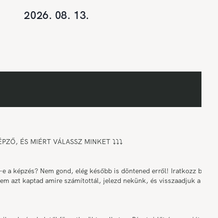
2026. 08. 13.
ZŐ, ÉS MIÉRT VÁLASSZ MINKET ⤵️⤵️⤵️
a képzés? Nem gond, elég később is döntened erről! Iratkozz be a
nem azt kaptad amire számítottál, jelezd nekünk, és visszaadjuk a