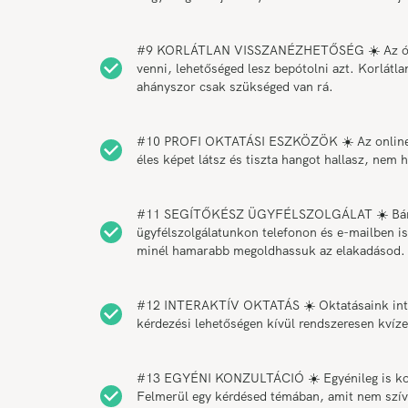
#9 KORLÁTLAN VISSZANÉZHETŐSÉG ☀️ Az órák 
venni, lehetőséged lesz bepótolni azt. Korlátl
ahányszor csak szükséged van rá.
#10 PROFI OKTATÁSI ESZKÖZÖK ☀️ Az online o
éles képet látsz és tiszta hangot hallasz, ne
#11 SEGÍTŐKÉSZ ÜGYFÉLSZOLGÁLAT ☀️ Bármiko
ügyfélszolgálatunkon telefonon és e-mailben is
minél hamarabb megoldhassuk az elakadásod.
#12 INTERAKTÍV OKTATÁS ☀️ Oktatásaink intera
kérdezési lehetőségen kívül rendszeresen kvíz
#13 EGYÉNI KONZULTÁCIÓ ☀️ Egyénileg is konzu
Felmerül egy kérdésed témában, amit nem szíve