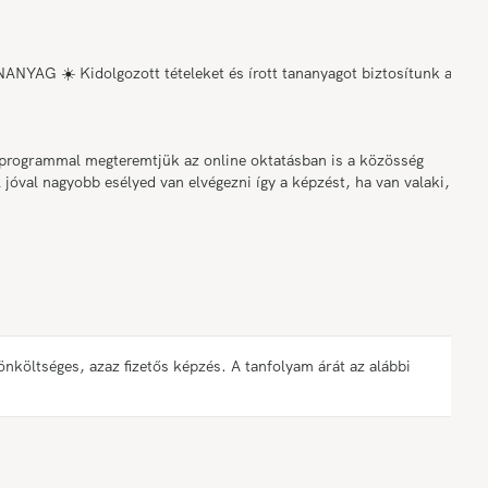
☀️ Kidolgozott tételeket és írott tananyagot biztosítunk az
grammal megteremtjük az online oktatásban is a közösség
 jóval nagyobb esélyed van elvégezni így a képzést, ha van valaki,
öltséges, azaz fizetős képzés. A tanfolyam árát az alábbi