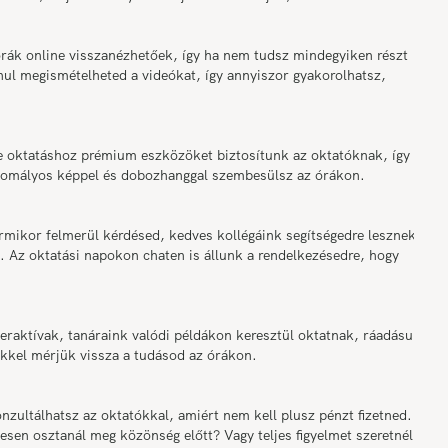
online visszanézhetőek, így ha nem tudsz mindegyiken részt
anul megismételheted a videókat, így annyiszor gyakorolhatsz,
ktatáshoz prémium eszközöket biztosítunk az oktatóknak, így
m homályos képpel és dobozhanggal szembesülsz az órákon.
r felmerül kérdésed, kedves kollégáink segítségedre lesznek az
. Az oktatási napokon chaten is állunk a rendelkezésedre, hogy
ktívak, tanáraink valódi példákon keresztül oktatnak, ráadásul a
ekkel mérjük vissza a tudásod az órákon.
ltálhatsz az oktatókkal, amiért nem kell plusz pénzt fizetned.
sen osztanál meg közönség előtt? Vagy teljes figyelmet szeretnél az