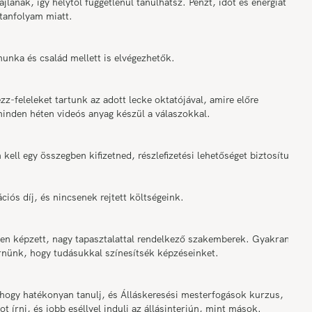
nak, így helytől függetlenül tanulhatsz. Pénzt, időt és energiát
 tanfolyam miatt.
a és család mellett is elvégezhetők.
eleleket tartunk az adott lecke oktatójával, amire előre
minden héten videós anyag készül a válaszokkal.
ll egy összegben kifizetned, részlefizetési lehetőséget biztosítunk.
s díj, és nincsenek rejtett költségeink.
 képzett, nagy tapasztalattal rendelkező szakemberek. Gyakran
érnünk, hogy tudásukkal színesítsék képzéseinket.
ogy hatékonyan tanulj, és Álláskeresési mesterfogások kurzus,
 írni, és jobb eséllyel indulj az állásinterjún, mint mások.