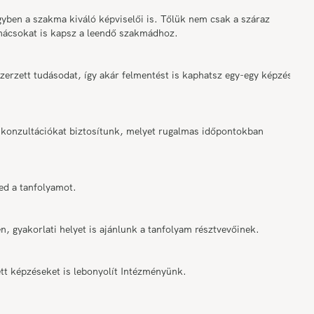
ben a szakma kiváló képviselői is. Tőlük nem csak a száraz
anácsokat is kapsz a leendő szakmádhoz.
rzett tudásodat, így akár felmentést is kaphatsz egy-egy képzési
onzultációkat biztosítunk, melyet rugalmas időpontokban
ed a tanfolyamot.
n, gyakorlati helyet is ajánlunk a tanfolyam résztvevőinek.
tt képzéseket is lebonyolít Intézményünk.