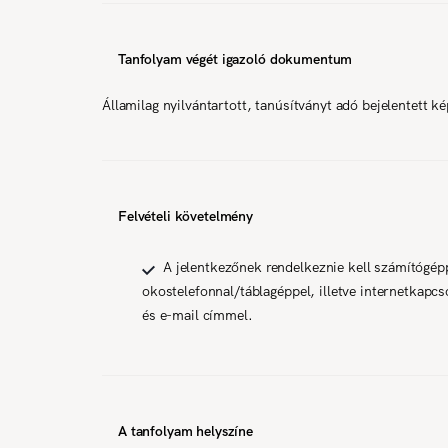
Tanfolyam végét igazoló dokumentum
Államilag nyilvántartott, tanúsítványt adó bejelentett k
Felvételi követelmény
A jelentkezőnek rendelkeznie kell számítógép
okostelefonnal/táblagéppel, illetve internetkapcso
és e-mail címmel.
A tanfolyam helyszíne