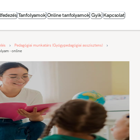
lfedezés
Tanfolyamok
Online tanfolyamok
Gyik
Kapcsolat
elés
Pedagógiai munkatárs (Gyógypedagógiai asszisztens)
lyam - online