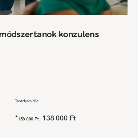
i módszertanok konzulens
Tanfolyam díja
*
138 000 Ft
158 000 Ft