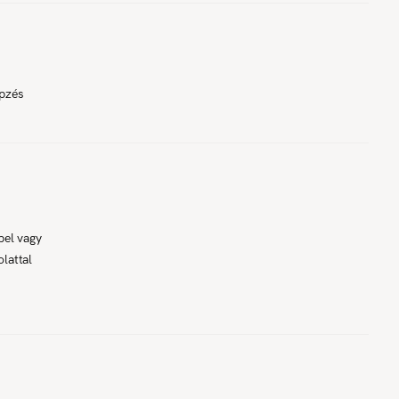
épzés
pel vagy
lattal