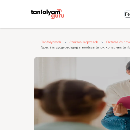
Fe
Tanfolyamok
Szakmai képzések
Oktatás és nev
Speciális gyógypedagógiai módszertanok konzulens tanfo