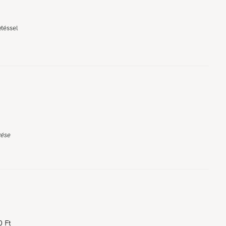
etéssel
zése
0 Ft