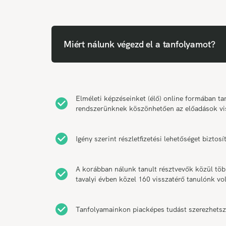
Miért nálunk végezd el a tanfolyamot?
Elméleti képzéseinket (élő) online formában 
rendszerünknek köszönhetően az előadások vi
Igény szerint részletfizetési lehetőséget bizt
A korábban nálunk tanult résztvevők közül tö
tavalyi évben közel 160 visszatérő tanulónk vol
Tanfolyamainkon piacképes tudást szerezhetsz