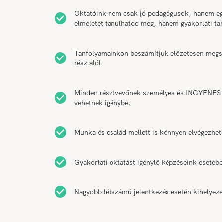
Oktatóink nem csak jó pedagógusok, hanem egy
elméletet tanulhatod meg, hanem gyakorlati t
Tanfolyamainkon beszámítjuk előzetesen megsze
rész alól.
Minden résztvevőnek személyes és INGYENES k
vehetnek igénybe.
Munka és család mellett is könnyen elvégezhet
Gyakorlati oktatást igénylő képzéseink esetébe
Nagyobb létszámú jelentkezés esetén kihelyeze