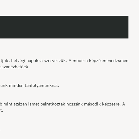
tartjuk, hétvégi napokra szervezzük. A modern képzésmenedzsment
sszanézhetőek.
osítunk minden tanfolyamunknál.
bb mint százan ismét beiratkoztak hozzánk második képzésre. A
t.
.