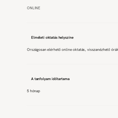
ONLINE
Elméleti oktatás helyszíne
Országosan elérhető online oktatás, visszanézhető órá
A tanfolyam időtartama
5 hónap