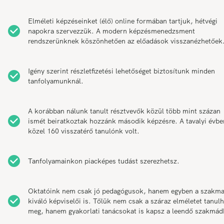
Elméleti képzéseinket (élő) online formában tartjuk, hétvégi
napokra szervezzük. A modern képzésmenedzsment
rendszerünknek köszönhetően az előadások visszanézhetőek
Igény szerint részletfizetési lehetőséget biztosítunk minden
tanfolyamunknál.
A korábban nálunk tanult résztvevők közül több mint százan
ismét beiratkoztak hozzánk második képzésre. A tavalyi évbe
közel 160 visszatérő tanulónk volt.
Tanfolyamainkon piacképes tudást szerezhetsz.
Oktatóink nem csak jó pedagógusok, hanem egyben a szakm
kiváló képviselői is. Tőlük nem csak a száraz elméletet tanul
meg, hanem gyakorlati tanácsokat is kapsz a leendő szakmád