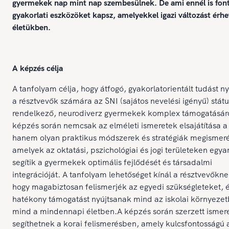
gyermekek nap mint nap szembesülnek. De ami ennél is fon
gyakorlati eszközöket kapsz, amelyekkel igazi változást érhet
életükben.
A képzés célja
A tanfolyam célja, hogy átfogó, gyakorlatorientált tudást n
a résztvevők számára az SNI (sajátos nevelési igényű) státu
rendelkező, neurodiverz gyermekek komplex támogatásáró
képzés során nemcsak az elméleti ismeretek elsajátítása a 
hanem olyan praktikus módszerek és stratégiák megismeré
amelyek az oktatási, pszichológiai és jogi területeken egya
segítik a gyermekek optimális fejlődését és társadalmi
integrációját. A tanfolyam lehetőséget kínál a résztvevőkne
hogy magabiztosan felismerjék az egyedi szükségleteket, 
hatékony támogatást nyújtsanak mind az iskolai környezet
mind a mindennapi életben.A képzés során szerzett ismer
segíthetnek a korai felismerésben, amely kulcsfontosságú 