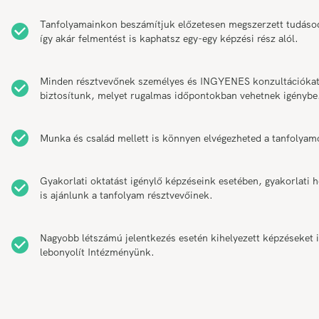
Tanfolyamainkon beszámítjuk előzetesen megszerzett tudáso
így akár felmentést is kaphatsz egy-egy képzési rész alól.
Minden résztvevőnek személyes és INGYENES konzultációka
biztosítunk, melyet rugalmas időpontokban vehetnek igénybe
Munka és család mellett is könnyen elvégezheted a tanfolyam
Gyakorlati oktatást igénylő képzéseink esetében, gyakorlati h
is ajánlunk a tanfolyam résztvevőinek.
Nagyobb létszámú jelentkezés esetén kihelyezett képzéseket 
lebonyolít Intézményünk.