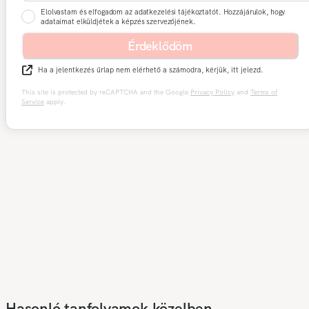
Elolvastam és elfogadom az adatkezelési tájékoztatót. Hozzájárulok, hogy
adataimat elküldjétek a képzés szervezőjének.
Érdeklődöm
Ha a jelentkezés űrlap nem elérhető a számodra, kérjük, itt jelezd.
This site is protected by reCAPTCHA and the Google
Privacy Policy
and
Terms of
Service
apply.
Hasonló tanfolyamok közelben