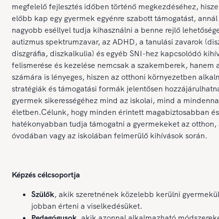
megfelelő fejlesztés időben történő megkezdéséhez, hisze
előbb kap egy gyermek egyénre szabott támogatást, annál
nagyobb eséllyel tudja kihasználni a benne rejlő lehetőség
autizmus spektrumzavar, az ADHD, a tanulási zavarok (disz
diszgráfia, diszkalkulia) és egyéb SNI-hez kapcsolódó kihí
felismerése és kezelése nemcsak a szakemberek, hanem a
számára is lényeges, hiszen az otthoni környezetben alkal
stratégiák és támogatási formák jelentősen hozzájárulhatn
gyermek sikerességéhez mind az iskolai, mind a mindenna
életben.Célunk, hogy minden érintett magabiztosabban és
hatékonyabban tudja támogatni a gyermekeket az otthon,
óvodában vagy az iskolában felmerülő kihívások során.
Képzés célcsoportja
Szülők
, akik szeretnének közelebb kerülni gyermekü
jobban érteni a viselkedésüket.
Pedagógusok
, akik azonnal alkalmazható módszerek