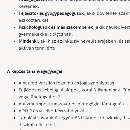
keresnek.
Fejlesztő- és gyógypedagógusok
, akik bővítenék szak
eszköztárukat.
Pszichológusok és más szakemberek
, akik neurodiver
gyermekekkel dolgoznak.
Mindenki
, aki hisz az inkluzív nevelés erejében, és s
aktívan tenni érte.
A képzés tananyagegységei
A neurodiverzitás fogalma és jogi szabályozás
Fejlődéspszichológiai alapok, korai felismerések. Tün
vagy tünetegyüttes?
Autizmus spektrumzavar és pedagógiai támogatás
ADHD és viselkedésszabályozás
Tanulási zavarok és egyéb BNO kódok (diszlexia, disz
diszkalkulia, stb.)