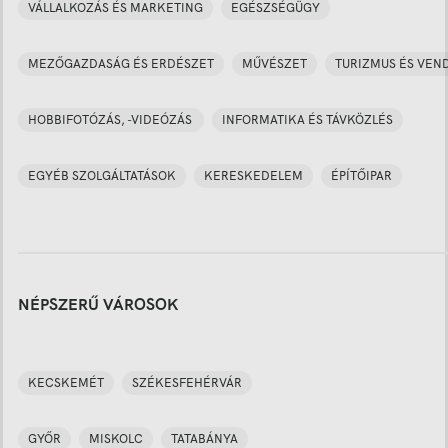
VÁLLALKOZÁS ÉS MARKETING
EGÉSZSÉGÜGY
MEZŐGAZDASÁG ÉS ERDÉSZET
MŰVÉSZET
TURIZMUS ÉS VEN
HOBBIFOTÓZÁS, -VIDEÓZÁS
INFORMATIKA ÉS TÁVKÖZLÉS
EGYÉB SZOLGÁLTATÁSOK
KERESKEDELEM
ÉPÍTŐIPAR
NÉPSZERŰ VÁROSOK
KECSKEMÉT
SZÉKESFEHÉRVÁR
GYŐR
MISKOLC
TATABÁNYA