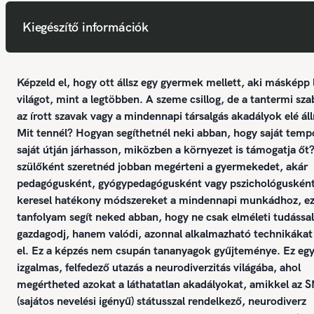
Kiegészítő információk
Képzeld el, hogy ott állsz egy gyermek mellett, aki másképp l
világot, mint a legtöbben. A szeme csillog, de a tantermi sza
az írott szavak vagy a mindennapi társalgás akadályok elé állí
Mit tennél? Hogyan segíthetnél neki abban, hogy saját temp
saját útján járhasson, miközben a környezet is támogatja őt
szülőként szeretnéd jobban megérteni a gyermekedet, akár
pedagógusként, gyógypedagógusként vagy pszichológuskén
keresel hatékony módszereket a mindennapi munkádhoz, ez
tanfolyam segít neked abban, hogy ne csak elméleti tudással
gazdagodj, hanem valódi, azonnal alkalmazható technikákat 
el. Ez a képzés nem csupán tananyagok gyűjteménye. Ez eg
izgalmas, felfedező utazás a neurodiverzitás világába, ahol
megértheted azokat a láthatatlan akadályokat, amikkel az S
(sajátos nevelési igényű) státusszal rendelkező, neurodiverz