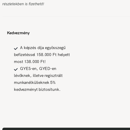
részletekben is fizethető!
Kedvezmény
A képzés díja egyösszegű
befizetéssel 158.000 Ft helyett
most 138.000 Ft!
GYES-en, GYED-en
lévőknek, illetve regisztrált
munkanélkülieknek 5%
kedvezményt biztosítunk.