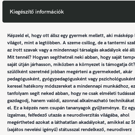
Kiegészítő információk
Képzeld el, hogy ott állsz egy gyermek mellett, aki másképp l
világot, mint a legtöbben. A szeme csillog, de a tantermi sza
az írott szavak vagy a mindennapi társalgás akadályok elé állí
Mit tennél? Hogyan segíthetnél neki abban, hogy saját temp
saját útján járhasson, miközben a környezet is támogatja őt
szülőként szeretnéd jobban megérteni a gyermekedet, akár
pedagógusként, gyógypedagógusként vagy pszichológuskén
keresel hatékony módszereket a mindennapi munkádhoz, ez
tanfolyam segít neked abban, hogy ne csak elméleti tudással
gazdagodj, hanem valódi, azonnal alkalmazható technikákat 
el. Ez a képzés nem csupán tananyagok gyűjteménye. Ez eg
izgalmas, felfedező utazás a neurodiverzitás világába, ahol
megértheted azokat a láthatatlan akadályokat, amikkel az S
(sajátos nevelési igényű) státusszal rendelkező, neurodiverz