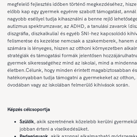
megfelelő fejlesztés időben történő megkezdéséhez, hisze
előbb kap egy gyermek egyénre szabott támogatást, annál
nagyobb eséllyel tudja kihasználni a benne rejlő lehetőség
autizmus spektrumzavar, az ADHD, a tanulási zavarok (disz
diszgráfia, diszkalkulia) és egyéb SNI-hez kapcsolódó kihí
felismerése és kezelése nemcsak a szakemberek, hanem a
számára is lényeges, hiszen az otthoni környezetben alkal
stratégiák és támogatási formák jelentősen hozzájárulhatn
gyermek sikerességéhez mind az iskolai, mind a mindenna
életben.Célunk, hogy minden érintett magabiztosabban és
hatékonyabban tudja támogatni a gyermekeket az otthon,
óvodában vagy az iskolában felmerülő kihívások során.
Képzés célcsoportja
Szülők
, akik szeretnének közelebb kerülni gyermekü
jobban érteni a viselkedésüket.
Pedagógusok
, akik azonnal alkalmazható módszerek