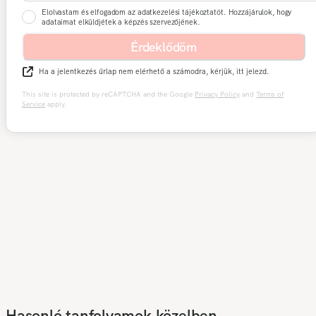
Elolvastam és elfogadom az adatkezelési tájékoztatót. Hozzájárulok, hogy
adataimat elküldjétek a képzés szervezőjének.
Érdeklődöm
Ha a jelentkezés űrlap nem elérhető a számodra, kérjük, itt jelezd.
This site is protected by reCAPTCHA and the Google
Privacy Policy
and
Terms of
Service
apply.
Hasonló tanfolyamok közelben