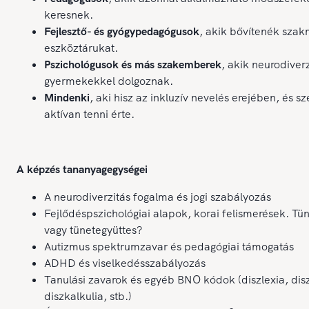
keresnek.
Fejlesztő- és gyógypedagógusok
, akik bővítenék szak
eszköztárukat.
Pszichológusok és más szakemberek
, akik neurodiver
gyermekekkel dolgoznak.
Mindenki
, aki hisz az inkluzív nevelés erejében, és s
aktívan tenni érte.
A képzés tananyagegységei
A neurodiverzitás fogalma és jogi szabályozás
Fejlődéspszichológiai alapok, korai felismerések. Tün
vagy tünetegyüttes?
Autizmus spektrumzavar és pedagógiai támogatás
ADHD és viselkedésszabályozás
Tanulási zavarok és egyéb BNO kódok (diszlexia, disz
diszkalkulia, stb.)