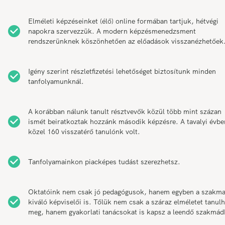
Elméleti képzéseinket (élő) online formában tartjuk, hétvégi
napokra szervezzük. A modern képzésmenedzsment
rendszerünknek köszönhetően az előadások visszanézhetőek
Igény szerint részletfizetési lehetőséget biztosítunk minden
tanfolyamunknál.
A korábban nálunk tanult résztvevők közül több mint százan
ismét beiratkoztak hozzánk második képzésre. A tavalyi évbe
közel 160 visszatérő tanulónk volt.
Tanfolyamainkon piacképes tudást szerezhetsz.
Oktatóink nem csak jó pedagógusok, hanem egyben a szakm
kiváló képviselői is. Tőlük nem csak a száraz elméletet tanul
meg, hanem gyakorlati tanácsokat is kapsz a leendő szakmád