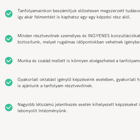
Tanfolyamainkon beszámítjuk előzetesen megszerzett tudáso
így akár felmentést is kaphatsz egy-egy képzési rész alól.
Minden résztvevőnek személyes és INGYENES konzultációka
biztosítunk, melyet rugalmas időpontokban vehetnek igénybe
Munka és család mellett is könnyen elvégezheted a tanfolyam
Gyakorlati oktatást igénylő képzéseink esetében, gyakorlati h
is ajánlunk a tanfolyam résztvevőinek.
Nagyobb létszámú jelentkezés esetén kihelyezett képzéseket 
lebonyolít Intézményünk.