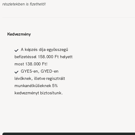
részletekben is fizethető!
Kedvezmény
A képzés díja egyösszegű
befizetéssel 158.000 Ft helyett
most 138.000 Ft!
GYES-en, GYED-en
lévőknek, illetve regisztrált
munkanélkülieknek 5%
kedvezményt biztosítunk.