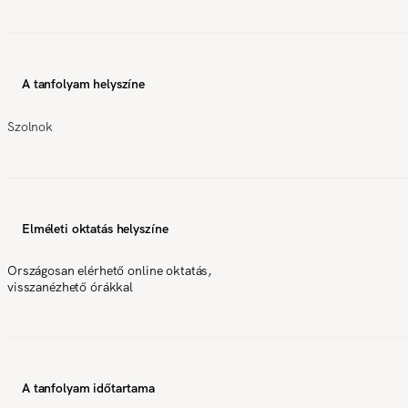
A tanfolyam helyszíne
Szolnok
Elméleti oktatás helyszíne
Országosan elérhető online oktatás,
visszanézhető órákkal
A tanfolyam időtartama