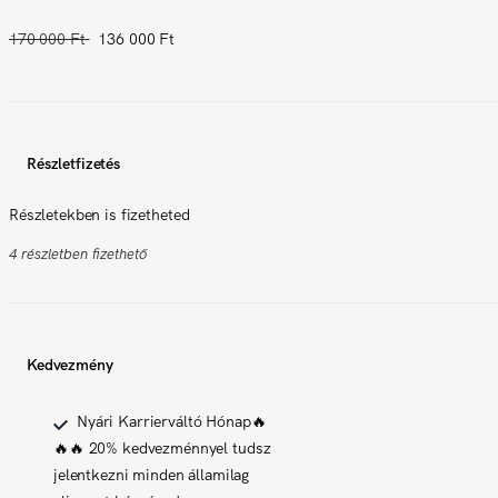
170 000 Ft
136 000 Ft
Részletfizetés
Részletekben is fizetheted
4 részletben fizethető
Kedvezmény
Nyári Karrierváltó Hónap🔥
🔥🔥 20% kedvezménnyel tudsz
jelentkezni minden államilag