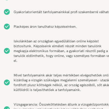
Gyakorlatorientált tanfolyamainkkal profi szakemberré válhat
Piacképes áron tanulhatsz képzéseinken.
Iskolánkban az országban egyedülállóan online képzést
biztosítunk. Képzéseink elméleti részét minden tanulónk
megkapja elektronikus formában, a gyakorlati részről pedig a
tanulók eldönthetik, hogy online, vagy személyes formában v
el.
Mivel tanfolyamaink akár teljes mértékben elvégezhetőek onli
kizárólag a vizsgán szükséges megjelenni személyesen - utazá
fordított plusz költségek nélkül, az ország egészéből, sőt aká
külföldről is teljesíthetőek a tanfolyamaink.
Vizsgagarancia: Összeköttetésben állunk a vizsgaközpontokk