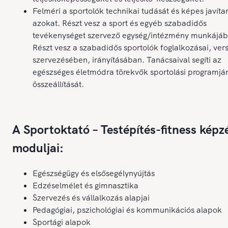
Felméri a sportolók technikai tudását és képes javíta
azokat. Részt vesz a sport és egyéb szabadidős
tevékenységet szervező egység/intézmény munkájáb
Részt vesz a szabadidős sportolók foglalkozásai, ver
szervezésében, irányításában. Tanácsaival segíti az
egészséges életmódra törekvők sportolási programjá
összeállítását.
A Sportoktató – Testépítés-fitness képz
moduljai:
Egészségügy és elsősegélynyújtás
Edzéselmélet és gimnasztika
Szervezés és vállalkozás alapjai
Pedagógiai, pszichológiai és kommunikációs alapok
Sportági alapok