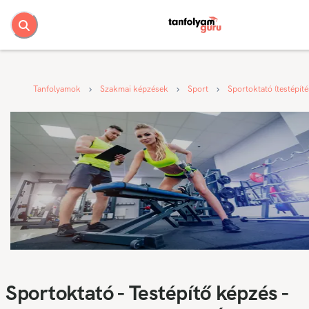
Tanfolyamok
Szakmai képzések
Sport
Sportoktató (testépíté
Sportoktató - Testépítő képzés -