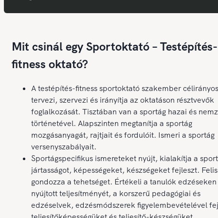
Mit csinál egy Sportoktató – Testépítés-
fitness oktató?
A testépítés-fitness sportoktató szakember célirányo
tervezi, szervezi és irányítja az oktatáson résztvevők
foglalkozását. Tisztában van a sportág hazai és nemz
történetével. Alapszinten megtanítja a sportág
mozgásanyagát, rajtjait és fordulóit. Ismeri a sportág
versenyszabályait.
Sportágspecifikus ismereteket nyújt, kialakítja a spor
jártasságot, képességeket, készségeket fejleszt. Feli
gondozza a tehetséget. Értékeli a tanulók edzéseken
nyújtott teljesítményét, a korszerű pedagógiai és
edzéselvek, edzésmódszerek figyelembevételével fej
teljesítőképességüket és teljesítő-készségüket.