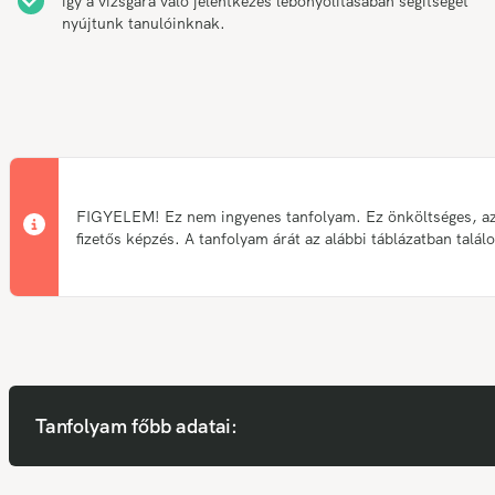
így a vizsgára való jelentkezés lebonyolításában segítséget
nyújtunk tanulóinknak.
FIGYELEM! Ez nem ingyenes tanfolyam. Ez önköltséges, a
fizetős képzés. A tanfolyam árát az alábbi táblázatban talál
Tanfolyam főbb adatai: