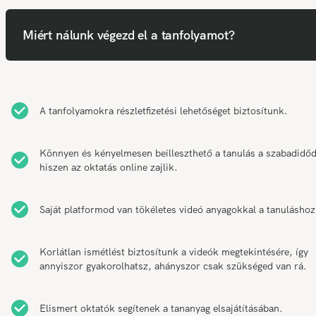
Miért nálunk végezd el a tanfolyamot?
A tanfolyamokra részletfizetési lehetőséget biztosítunk.
Könnyen és kényelmesen beilleszthető a tanulás a szabadidő
hiszen az oktatás online zajlik.
Saját platformod van tökéletes videó anyagokkal a tanuláshoz
Korlátlan ismétlést biztosítunk a videók megtekintésére, így
annyiszor gyakorolhatsz, ahányszor csak szükséged van rá.
Elismert oktatók segítenek a tananyag elsajátításában.