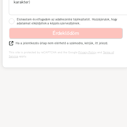
Elolvastam és elfogadom az adatkezelési tájékoztatót. Hozzájárulok, hogy
adataimat elküldjétek a képzés szervezőjének.
Érdeklődöm
Ha a jelentkezés űrlap nem elérhető a számodra, kérjük, itt jelezd.
This site is protected by reCAPTCHA and the Google
Privacy Policy
and
Terms of
Service
apply.