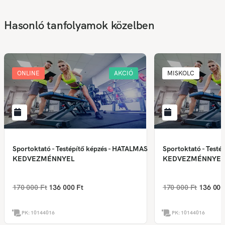
Hasonló tanfolyamok közelben
ONLINE
AKCIÓ
MISKOLC
Sportoktató - Testépítő képzés - HATALMAS
Sportoktató - Test
KEDVEZMÉNNYEL
KEDVEZMÉNNYEL
170 000 Ft
136 000 Ft
170 000 Ft
136 000
PK:
10144016
PK:
10144016