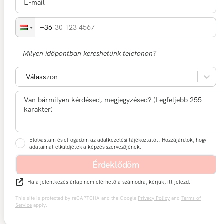
30 123 4567
Milyen időpontban kereshetünk telefonon?
Válasszon
Elolvastam és elfogadom az adatkezelési tájékoztatót. Hozzájárulok, hogy
adataimat elküldjétek a képzés szervezőjének.
Érdeklődöm
Ha a jelentkezés űrlap nem elérhető a számodra, kérjük, itt jelezd.
This site is protected by reCAPTCHA and the Google
Privacy Policy
and
Terms of
Service
apply.