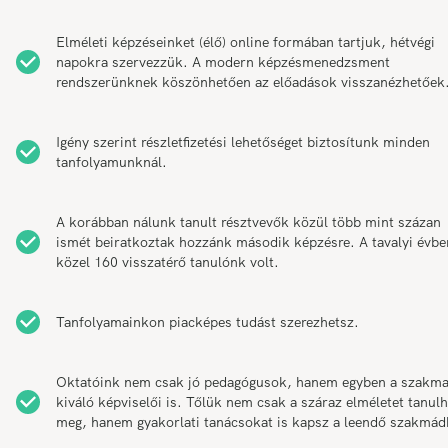
Elméleti képzéseinket (élő) online formában tartjuk, hétvégi
napokra szervezzük. A modern képzésmenedzsment
rendszerünknek köszönhetően az előadások visszanézhetőek
Igény szerint részletfizetési lehetőséget biztosítunk minden
tanfolyamunknál.
A korábban nálunk tanult résztvevők közül több mint százan
ismét beiratkoztak hozzánk második képzésre. A tavalyi évbe
közel 160 visszatérő tanulónk volt.
Tanfolyamainkon piacképes tudást szerezhetsz.
Oktatóink nem csak jó pedagógusok, hanem egyben a szakm
kiváló képviselői is. Tőlük nem csak a száraz elméletet tanul
meg, hanem gyakorlati tanácsokat is kapsz a leendő szakmád