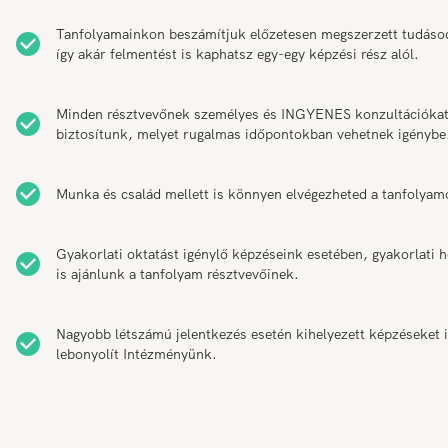
Tanfolyamainkon beszámítjuk előzetesen megszerzett tudáso
így akár felmentést is kaphatsz egy-egy képzési rész alól.
Minden résztvevőnek személyes és INGYENES konzultációka
biztosítunk, melyet rugalmas időpontokban vehetnek igénybe
Munka és család mellett is könnyen elvégezheted a tanfolyam
Gyakorlati oktatást igénylő képzéseink esetében, gyakorlati h
is ajánlunk a tanfolyam résztvevőinek.
Nagyobb létszámú jelentkezés esetén kihelyezett képzéseket 
lebonyolít Intézményünk.