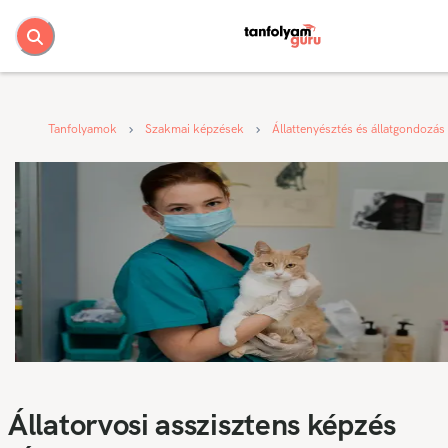
Tanfolyamok
Szakmai képzések
Állattenyésztés és állatgondozás
Állatorvosi asszisztens képzés