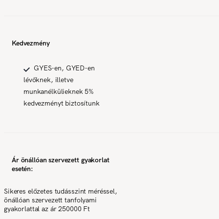
Kedvezmény
GYES-en, GYED-en
lévőknek, illetve
munkanélkülieknek 5%
kedvezményt biztosítunk
Ár önállóan szervezett gyakorlat
esetén:
Sikeres előzetes tudásszint méréssel,
önállóan szervezett tanfolyami
gyakorlattal az ár 250000 Ft