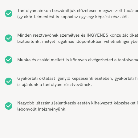
Tanfolyamainkon beszámítjuk előzetesen megszerzett tudáso
így akár felmentést is kaphatsz egy-egy képzési rész alól.
Minden résztvevőnek személyes és INGYENES konzultációka
biztosítunk, melyet rugalmas időpontokban vehetnek igénybe
Munka és család mellett is könnyen elvégezheted a tanfolyam
Gyakorlati oktatást igénylő képzéseink esetében, gyakorlati h
is ajánlunk a tanfolyam résztvevőinek.
Nagyobb létszámú jelentkezés esetén kihelyezett képzéseket 
lebonyolít Intézményünk.