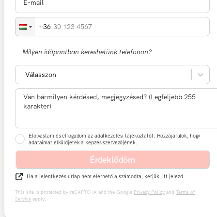
30 123 4567
Milyen időpontban kereshetünk telefonon?
Válasszon
Elolvastam és elfogadom az adatkezelési tájékoztatót. Hozzájárulok, hogy
adataimat elküldjétek a képzés szervezőjének.
Érdeklődöm
Ha a jelentkezés űrlap nem elérhető a számodra, kérjük, itt jelezd.
This site is protected by reCAPTCHA and the Google
Privacy Policy
and
Terms of
Service
apply.