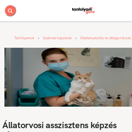
Tanfolyamok
Szakmai képzések
Állattenyésztés és állatgondozás
Állatorvosi asszisztens képzés