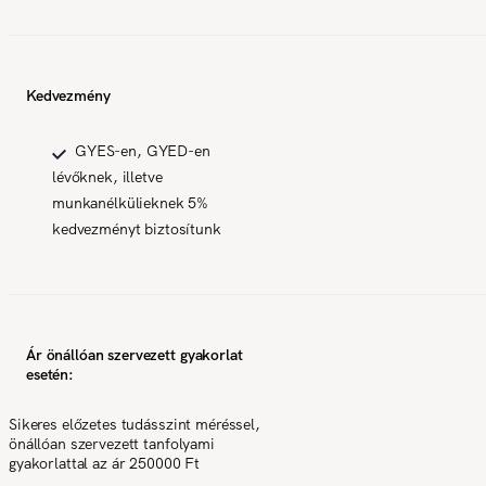
Kedvezmény
GYES-en, GYED-en
lévőknek, illetve
munkanélkülieknek 5%
kedvezményt biztosítunk
Ár önállóan szervezett gyakorlat
esetén:
Sikeres előzetes tudásszint méréssel,
önállóan szervezett tanfolyami
gyakorlattal az ár 250000 Ft