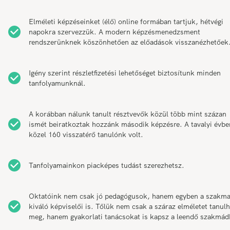
Elméleti képzéseinket (élő) online formában tartjuk, hétvégi
napokra szervezzük. A modern képzésmenedzsment
rendszerünknek köszönhetően az előadások visszanézhetőek
Igény szerint részletfizetési lehetőséget biztosítunk minden
tanfolyamunknál.
A korábban nálunk tanult résztvevők közül több mint százan
ismét beiratkoztak hozzánk második képzésre. A tavalyi évbe
közel 160 visszatérő tanulónk volt.
Tanfolyamainkon piacképes tudást szerezhetsz.
Oktatóink nem csak jó pedagógusok, hanem egyben a szakm
kiváló képviselői is. Tőlük nem csak a száraz elméletet tanul
meg, hanem gyakorlati tanácsokat is kapsz a leendő szakmád