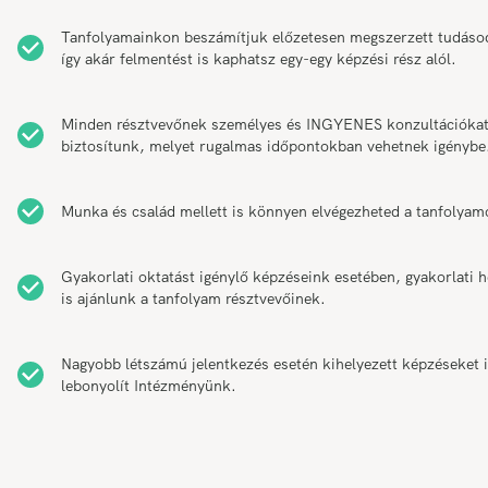
Tanfolyamainkon beszámítjuk előzetesen megszerzett tudáso
így akár felmentést is kaphatsz egy-egy képzési rész alól.
Minden résztvevőnek személyes és INGYENES konzultációka
biztosítunk, melyet rugalmas időpontokban vehetnek igénybe
Munka és család mellett is könnyen elvégezheted a tanfolyam
Gyakorlati oktatást igénylő képzéseink esetében, gyakorlati h
is ajánlunk a tanfolyam résztvevőinek.
Nagyobb létszámú jelentkezés esetén kihelyezett képzéseket 
lebonyolít Intézményünk.