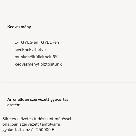
Kedvezmény
GYES-en, GYED-en
lévőknek, illetve
munkanélkülieknek 5%
kedvezményt biztosítunk
Ár önállóan szervezett gyakorlat
esetén:
Sikeres előzetes tudásszint méréssel,
önállóan szervezett tanfolyami
gyakorlattal az ár 250000 Ft