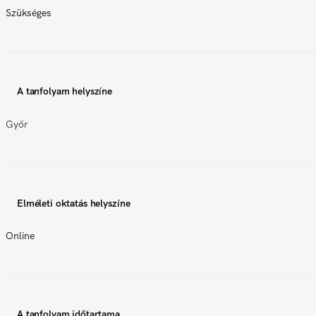
Szükséges
A tanfolyam helyszíne
Győr
Elméleti oktatás helyszíne
Online
A tanfolyam időtartama