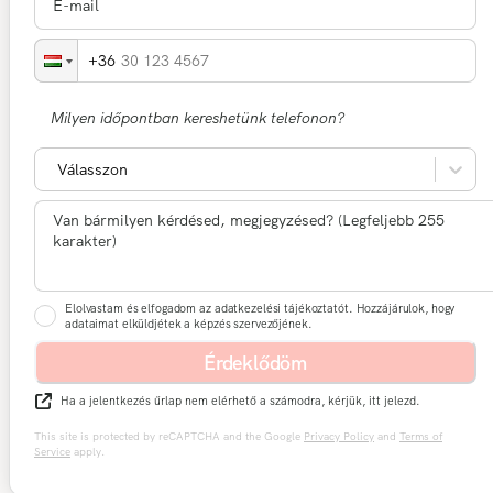
30 123 4567
Milyen időpontban kereshetünk telefonon?
Válasszon
Elolvastam és elfogadom az adatkezelési tájékoztatót. Hozzájárulok, hogy
adataimat elküldjétek a képzés szervezőjének.
Érdeklődöm
Ha a jelentkezés űrlap nem elérhető a számodra, kérjük, itt jelezd.
This site is protected by reCAPTCHA and the Google
Privacy Policy
and
Terms of
Service
apply.