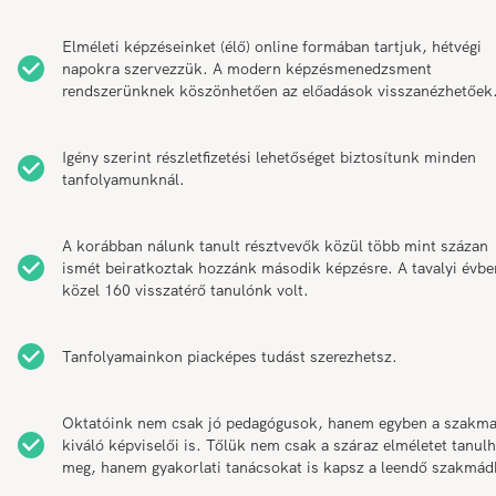
Elméleti képzéseinket (élő) online formában tartjuk, hétvégi
napokra szervezzük. A modern képzésmenedzsment
rendszerünknek köszönhetően az előadások visszanézhetőek
Igény szerint részletfizetési lehetőséget biztosítunk minden
tanfolyamunknál.
A korábban nálunk tanult résztvevők közül több mint százan
ismét beiratkoztak hozzánk második képzésre. A tavalyi évbe
közel 160 visszatérő tanulónk volt.
Tanfolyamainkon piacképes tudást szerezhetsz.
Oktatóink nem csak jó pedagógusok, hanem egyben a szakm
kiváló képviselői is. Tőlük nem csak a száraz elméletet tanul
meg, hanem gyakorlati tanácsokat is kapsz a leendő szakmád