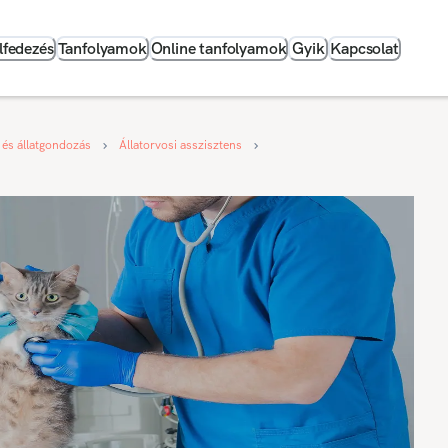
lfedezés
Tanfolyamok
Online tanfolyamok
Gyik
Kapcsolat
 és állatgondozás
Állatorvosi asszisztens