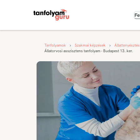
Fe
Tanfolyamok
Szakmai képzések
Állattenyésztés
Állatorvosi asszisztens tanfolyam - Budapest 13. ker.