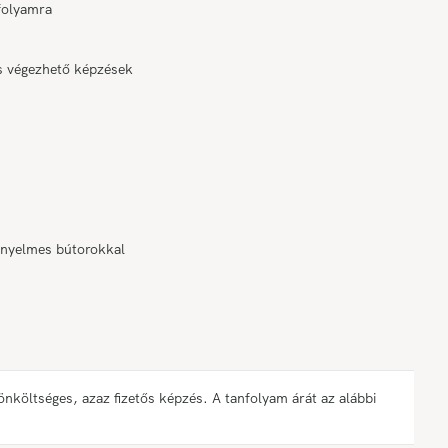
nfolyamra
is végezhető képzések
ényelmes bútorokkal
öltséges, azaz fizetős képzés. A tanfolyam árát az alábbi