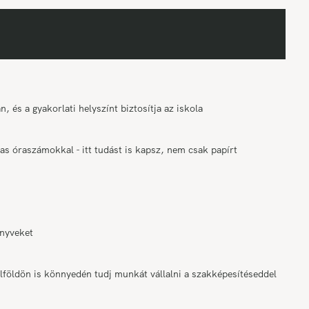
, és a gyakorlati helyszínt biztosítja az iskola
gas óraszámokkal - itt tudást is kapsz, nem csak papírt
önyveket
lföldön is könnyedén tudj munkát vállalni a szakképesítéseddel