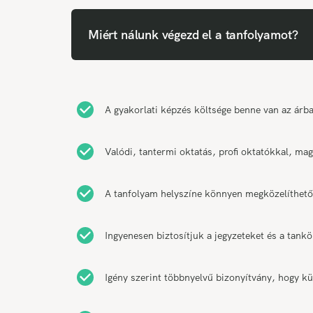
Miért nálunk végezd el a tanfolyamot?
A gyakorlati képzés költsége benne van az árban
Valódi, tantermi oktatás, profi oktatókkal, ma
A tanfolyam helyszíne könnyen megközelíthető
Ingyenesen biztosítjuk a jegyzeteket és a tank
Igény szerint többnyelvű bizonyítvány, hogy kü