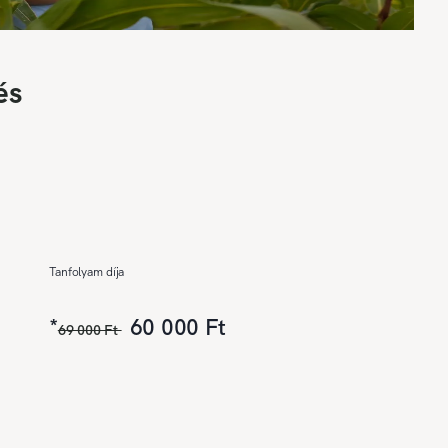
és
Tanfolyam díja
*
60 000 Ft
69 000 Ft