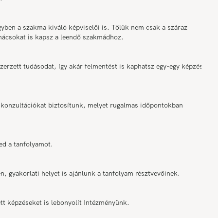
ben a szakma kiváló képviselői is. Tőlük nem csak a száraz
anácsokat is kapsz a leendő szakmádhoz.
rzett tudásodat, így akár felmentést is kaphatsz egy-egy képzési
onzultációkat biztosítunk, melyet rugalmas időpontokban
ed a tanfolyamot.
n, gyakorlati helyet is ajánlunk a tanfolyam résztvevőinek.
tt képzéseket is lebonyolít Intézményünk.