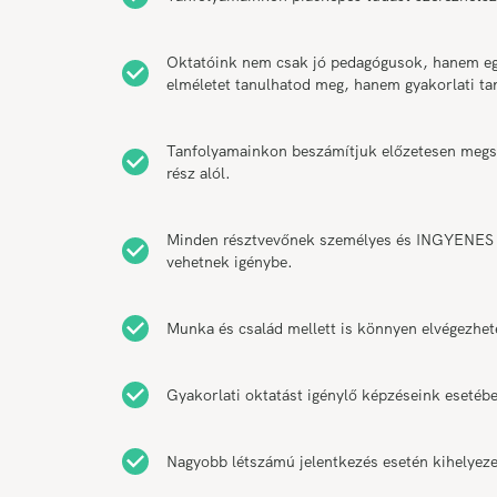
Oktatóink nem csak jó pedagógusok, hanem egy
elméletet tanulhatod meg, hanem gyakorlati t
Tanfolyamainkon beszámítjuk előzetesen megsze
rész alól.
Minden résztvevőnek személyes és INGYENES k
vehetnek igénybe.
Munka és család mellett is könnyen elvégezhet
Gyakorlati oktatást igénylő képzéseink esetébe
Nagyobb létszámú jelentkezés esetén kihelyeze