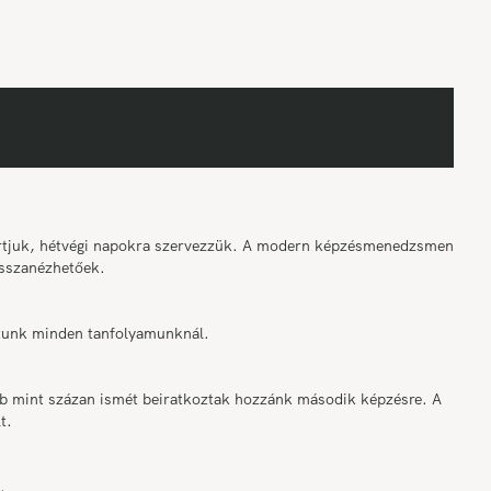
tartjuk, hétvégi napokra szervezzük. A modern képzésmenedzsment
sszanézhetőek.
osítunk minden tanfolyamunknál.
bb mint százan ismét beiratkoztak hozzánk második képzésre. A
t.
.