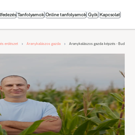
lfedezés
Tanfolyamok
Online tanfolyamok
Gyik
Kapcsolat
és erdészet
Aranykalászos gazda
Aranykalászos gazda képzés - Budapest