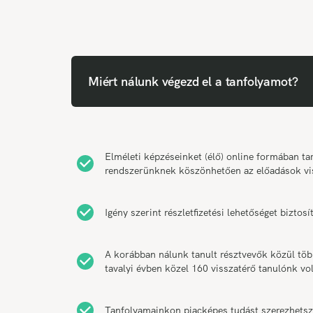
Miért nálunk végezd el a tanfolyamot?
Elméleti képzéseinket (élő) online formában 
rendszerünknek köszönhetően az előadások vi
Igény szerint részletfizetési lehetőséget bizt
A korábban nálunk tanult résztvevők közül tö
tavalyi évben közel 160 visszatérő tanulónk vol
Tanfolyamainkon piacképes tudást szerezhetsz