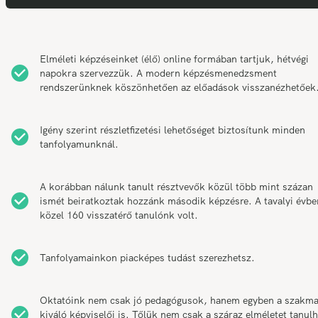
Elméleti képzéseinket (élő) online formában tartjuk, hétvégi
napokra szervezzük. A modern képzésmenedzsment
rendszerünknek köszönhetően az előadások visszanézhetőek
Igény szerint részletfizetési lehetőséget biztosítunk minden
tanfolyamunknál.
A korábban nálunk tanult résztvevők közül több mint százan
ismét beiratkoztak hozzánk második képzésre. A tavalyi évbe
közel 160 visszatérő tanulónk volt.
Tanfolyamainkon piacképes tudást szerezhetsz.
Oktatóink nem csak jó pedagógusok, hanem egyben a szakm
kiváló képviselői is. Tőlük nem csak a száraz elméletet tanul