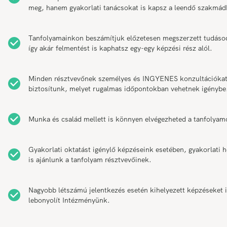
meg, hanem gyakorlati tanácsokat is kapsz a leendő szakmád
Tanfolyamainkon beszámítjuk előzetesen megszerzett tudáso
így akár felmentést is kaphatsz egy-egy képzési rész alól.
Minden résztvevőnek személyes és INGYENES konzultációka
biztosítunk, melyet rugalmas időpontokban vehetnek igénybe
Munka és család mellett is könnyen elvégezheted a tanfolyam
Gyakorlati oktatást igénylő képzéseink esetében, gyakorlati h
is ajánlunk a tanfolyam résztvevőinek.
Nagyobb létszámú jelentkezés esetén kihelyezett képzéseket 
lebonyolít Intézményünk.