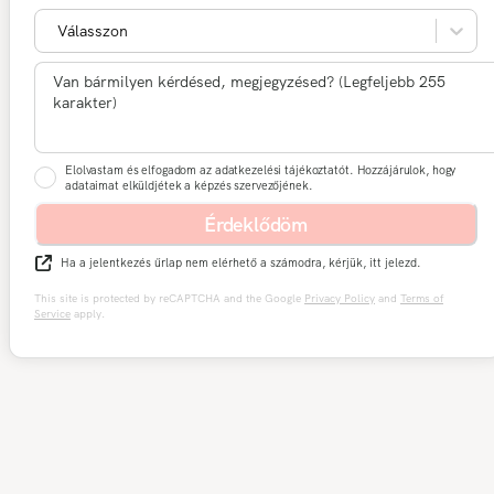
Válasszon
Elolvastam és elfogadom az adatkezelési tájékoztatót. Hozzájárulok, hogy
adataimat elküldjétek a képzés szervezőjének.
Érdeklődöm
Ha a jelentkezés űrlap nem elérhető a számodra, kérjük, itt jelezd.
This site is protected by reCAPTCHA and the Google
Privacy Policy
and
Terms of
Service
apply.