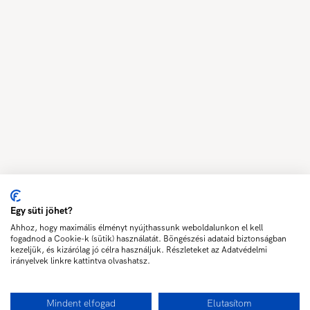
Egy süti jöhet?
Ahhoz, hogy maximális élményt nyújthassunk weboldalunkon el kell
fogadnod a Cookie-k (sütik) használatát. Böngészési adataid biztonságban
kezeljük, és kizárólag jó célra használjuk. Részleteket az Adatvédelmi
irányelvek linkre kattintva olvashatsz.
Mindent elfogad
Elutasítom