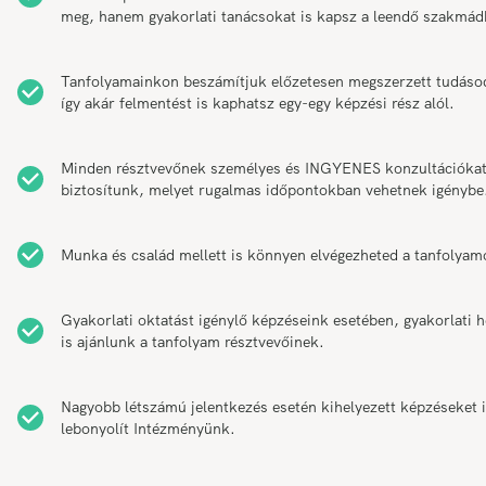
meg, hanem gyakorlati tanácsokat is kapsz a leendő szakmád
Tanfolyamainkon beszámítjuk előzetesen megszerzett tudáso
így akár felmentést is kaphatsz egy-egy képzési rész alól.
Minden résztvevőnek személyes és INGYENES konzultációka
biztosítunk, melyet rugalmas időpontokban vehetnek igénybe
Munka és család mellett is könnyen elvégezheted a tanfolyam
Gyakorlati oktatást igénylő képzéseink esetében, gyakorlati h
is ajánlunk a tanfolyam résztvevőinek.
Nagyobb létszámú jelentkezés esetén kihelyezett képzéseket 
lebonyolít Intézményünk.