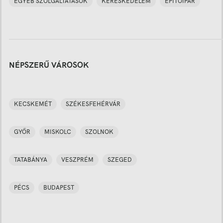
EGYÉB SZOLGÁLTATÁSOK
KERESKEDELEM
ÉPÍTŐIPAR
NÉPSZERŰ VÁROSOK
KECSKEMÉT
SZÉKESFEHÉRVÁR
GYŐR
MISKOLC
SZOLNOK
TATABÁNYA
VESZPRÉM
SZEGED
PÉCS
BUDAPEST