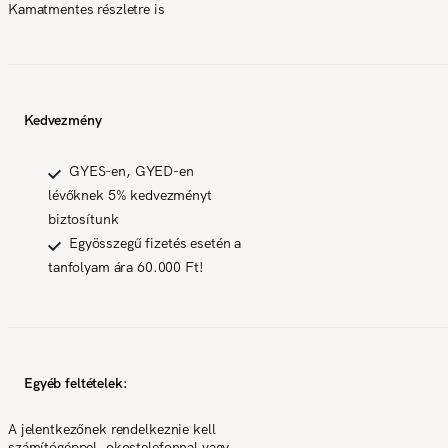
Kamatmentes részletre is
Kedvezmény
GYES-en, GYED-en
lévőknek 5% kedvezményt
biztosítunk
Egyösszegű fizetés esetén a
tanfolyam ára 60.000 Ft!
Egyéb feltételek:
A jelentkezőnek rendelkeznie kell
számítógéppel, okostelefonnal vagy