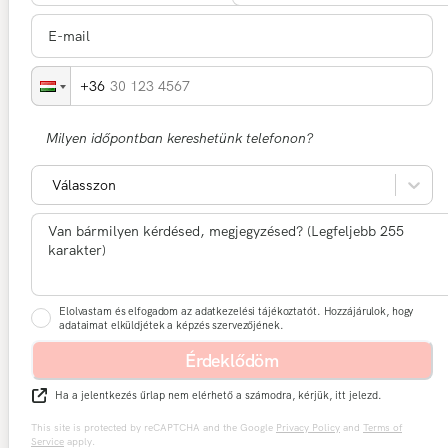
30 123 4567
Milyen időpontban kereshetünk telefonon?
Válasszon
Elolvastam és elfogadom az adatkezelési tájékoztatót. Hozzájárulok, hogy
adataimat elküldjétek a képzés szervezőjének.
Érdeklődöm
Ha a jelentkezés űrlap nem elérhető a számodra, kérjük, itt jelezd.
This site is protected by reCAPTCHA and the Google
Privacy Policy
and
Terms of
Service
apply.