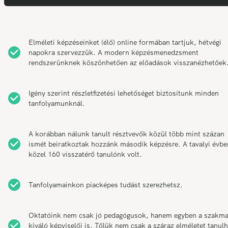
Elméleti képzéseinket (élő) online formában tartjuk, hétvégi
napokra szervezzük. A modern képzésmenedzsment
rendszerünknek köszönhetően az előadások visszanézhetőek
Igény szerint részletfizetési lehetőséget biztosítunk minden
tanfolyamunknál.
A korábban nálunk tanult résztvevők közül több mint százan
ismét beiratkoztak hozzánk második képzésre. A tavalyi évbe
közel 160 visszatérő tanulónk volt.
Tanfolyamainkon piacképes tudást szerezhetsz.
Oktatóink nem csak jó pedagógusok, hanem egyben a szakm
kiváló képviselői is. Tőlük nem csak a száraz elméletet tanul