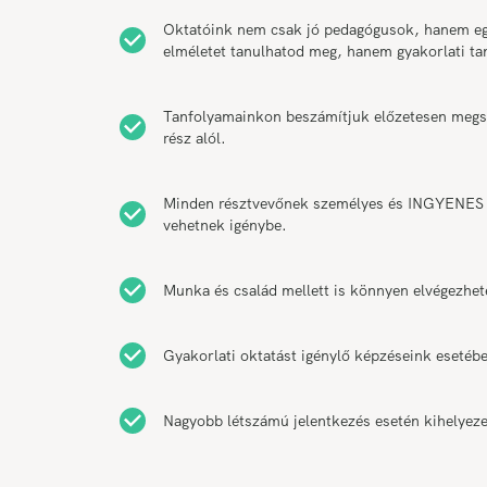
Oktatóink nem csak jó pedagógusok, hanem egy
elméletet tanulhatod meg, hanem gyakorlati t
Tanfolyamainkon beszámítjuk előzetesen megsze
rész alól.
Minden résztvevőnek személyes és INGYENES k
vehetnek igénybe.
Munka és család mellett is könnyen elvégezhet
Gyakorlati oktatást igénylő képzéseink esetébe
Nagyobb létszámú jelentkezés esetén kihelyeze