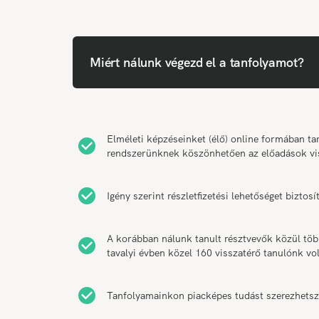
Miért nálunk végezd el a tanfolyamot?
Elméleti képzéseinket (élő) online formában 
rendszerünknek köszönhetően az előadások vi
Igény szerint részletfizetési lehetőséget bizt
A korábban nálunk tanult résztvevők közül tö
tavalyi évben közel 160 visszatérő tanulónk vol
Tanfolyamainkon piacképes tudást szerezhetsz