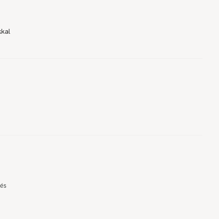
kkal
és