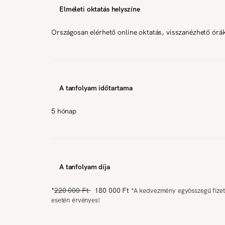
Elméleti oktatás helyszíne
Országosan elérhető online oktatás, visszanézhető órá
A tanfolyam időtartama
5 hónap
A tanfolyam díja
*
220 000 Ft
180 000 Ft
*
A kedvezmény egyösszegű fizet
esetén érvényes!