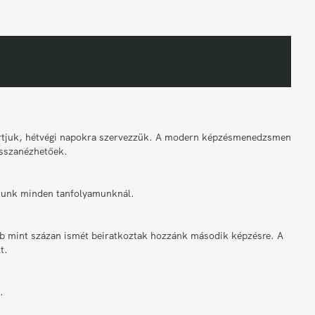
tartjuk, hétvégi napokra szervezzük. A modern képzésmenedzsment
sszanézhetőek.
osítunk minden tanfolyamunknál.
bb mint százan ismét beiratkoztak hozzánk második képzésre. A
t.
.