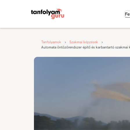
Fe
Tanfolyamok
Szakmai képzések
Automata öntözőrendszer építő és karbantartó szakmai 