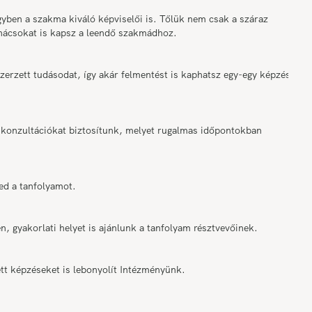
ben a szakma kiváló képviselői is. Tőlük nem csak a száraz
anácsokat is kapsz a leendő szakmádhoz.
rzett tudásodat, így akár felmentést is kaphatsz egy-egy képzési
onzultációkat biztosítunk, melyet rugalmas időpontokban
ed a tanfolyamot.
n, gyakorlati helyet is ajánlunk a tanfolyam résztvevőinek.
tt képzéseket is lebonyolít Intézményünk.