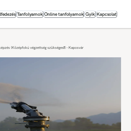
lfedezés
Tanfolyamok
Online tanfolyamok
Gyik
Kapcsolat
képzés (Középfokú végzettség szükséges❗) - Kaposvár