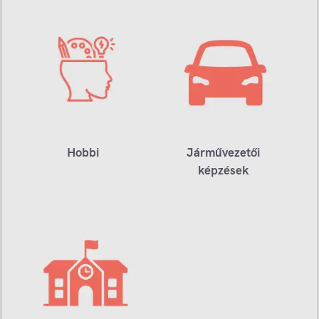
Hobbi
Járművezetői
képzések