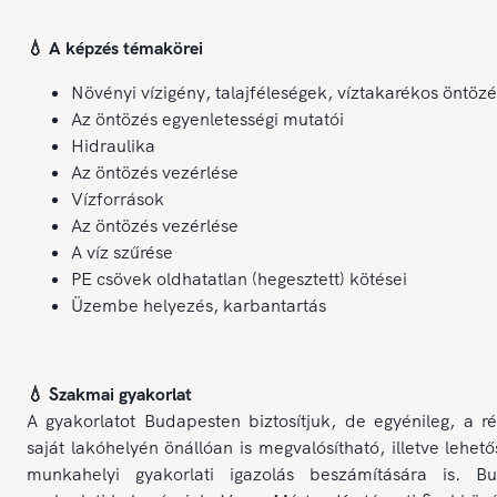
💧 A képzés témakörei
Növényi vízigény, talajféleségek, víztakarékos öntözé
Az öntözés egyenletességi mutatói
Hidraulika
Az öntözés vezérlése
Vízforrások
Az öntözés vezérlése
A víz szűrése
PE csövek oldhatatlan (hegesztett) kötései
Üzembe helyezés, karbantartás
💧 Szakmai gyakorlat
A gyakorlatot Budapesten biztosítjuk, de egyénileg, a r
saját lakóhelyén önállóan is megvalósítható, illetve lehet
munkahelyi gyakorlati igazolás beszámítására is. Bu