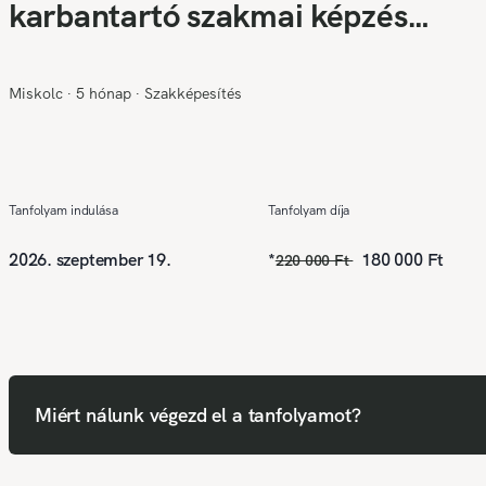
karbantartó szakmai képzés
(Középfokú végzettség szükséges❗
Miskolc
∙
5 hónap
∙
Szakképesítés
Tanfolyam indulása
Tanfolyam díja
2026. szeptember 19.
*
180 000 Ft
220 000 Ft
Miért nálunk végezd el a tanfolyamot?