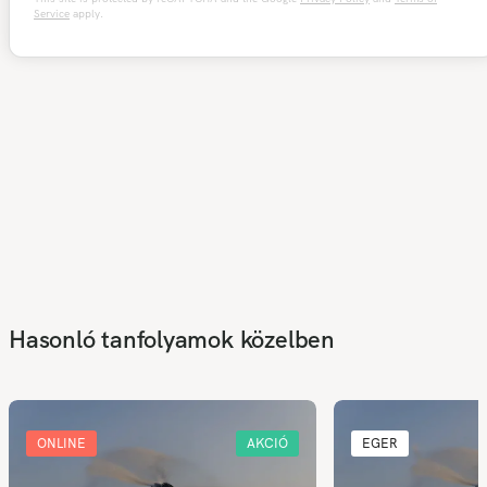
Service
apply.
Hasonló tanfolyamok közelben
ONLINE
AKCIÓ
EGER