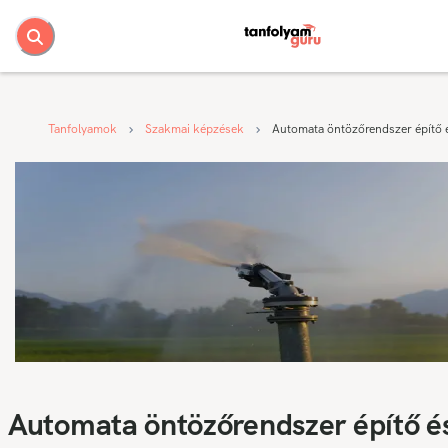
Tanfolyamok
Szakmai képzések
Automata öntözőrendszer építő é
Automata öntözőrendszer építő é