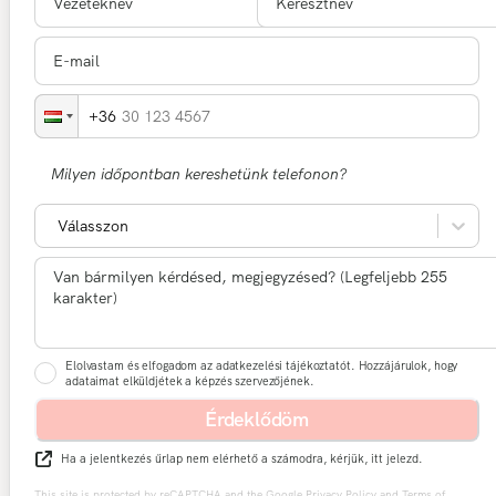
30 123 4567
Milyen időpontban kereshetünk telefonon?
Válasszon
Elolvastam és elfogadom az adatkezelési tájékoztatót. Hozzájárulok, hogy
adataimat elküldjétek a képzés szervezőjének.
Érdeklődöm
Ha a jelentkezés űrlap nem elérhető a számodra, kérjük, itt jelezd.
This site is protected by reCAPTCHA and the Google
Privacy Policy
and
Terms of