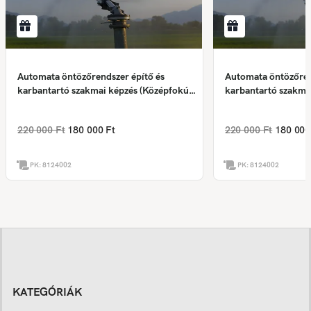
Automata öntözőrendszer építő és
Automata öntözőren
karbantartó szakmai képzés (Középfokú
karbantartó szakma
végzettség szükséges❗)
végzettség szüksége
220 000 Ft
180 000 Ft
220 000 Ft
180 000
PK:
8124002
PK:
8124002
KATEGÓRIÁK