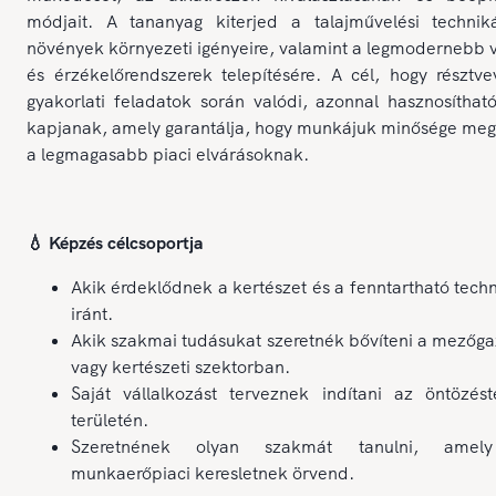
módjait. A tananyag kiterjed a talajművelési technik
növények környezeti igényeire, valamint a legmodernebb 
és érzékelőrendszerek telepítésére. A cél, hogy résztv
gyakorlati feladatok során valódi, azonnal hasznosíthat
kapjanak, amely garantálja, hogy munkájuk minősége meg
a legmagasabb piaci elvárásoknak.
💧 Képzés célcsoportja
Akik érdeklődnek a kertészet és a fenntartható tech
iránt.
Akik szakmai tudásukat szeretnék bővíteni a mezőg
vagy kertészeti szektorban.
Saját vállalkozást terveznek indítani az öntözést
területén.
Szeretnének olyan szakmát tanulni, amel
munkaerőpiaci keresletnek örvend.