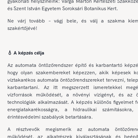
gyakorlati helyszíneink: Varga Márton Kertészeti Szakköz
és Szent István Egyetem Soroksári Botanikus Kert.
Ne várj tovább – vágj bele, és válj a szakma kie
szakértőjévé!
💧 A képzés célja
Az automata öntözőrendszer építő és karbantartó képzés
hogy olyan szakembereket képezzen, akik képesek ko
víztakarékos automata öntözőrendszereket tervezni, telep
karbantartani. Az itt megszerzett ismeretekkel meg
vízforrások működését, a növényi vízigényt, és az ö
technológiák alkalmazását. A képzés különös figyelmet f
energiatakarékosságra, a hidraulikai számításokra
érintésvédelmi szabályok betartására.
A résztvevők megismerik az automata öntözőrend
működését, az alkatrészek kiválasztásának és beépí