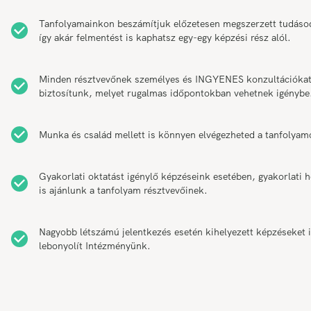
Tanfolyamainkon beszámítjuk előzetesen megszerzett tudáso
így akár felmentést is kaphatsz egy-egy képzési rész alól.
Minden résztvevőnek személyes és INGYENES konzultációka
biztosítunk, melyet rugalmas időpontokban vehetnek igénybe
Munka és család mellett is könnyen elvégezheted a tanfolyam
Gyakorlati oktatást igénylő képzéseink esetében, gyakorlati h
is ajánlunk a tanfolyam résztvevőinek.
Nagyobb létszámú jelentkezés esetén kihelyezett képzéseket 
lebonyolít Intézményünk.