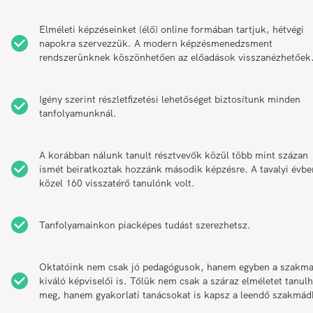
Elméleti képzéseinket (élő) online formában tartjuk, hétvégi
napokra szervezzük. A modern képzésmenedzsment
rendszerünknek köszönhetően az előadások visszanézhetőek
Igény szerint részletfizetési lehetőséget biztosítunk minden
tanfolyamunknál.
A korábban nálunk tanult résztvevők közül több mint százan
ismét beiratkoztak hozzánk második képzésre. A tavalyi évbe
közel 160 visszatérő tanulónk volt.
Tanfolyamainkon piacképes tudást szerezhetsz.
Oktatóink nem csak jó pedagógusok, hanem egyben a szakm
kiváló képviselői is. Tőlük nem csak a száraz elméletet tanul
meg, hanem gyakorlati tanácsokat is kapsz a leendő szakmád