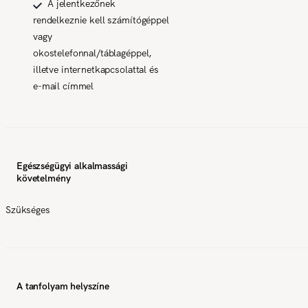
A jelentkezőnek
rendelkeznie kell számítógéppel
vagy
okostelefonnal/táblagéppel,
illetve internetkapcsolattal és
e-mail címmel
Egészségügyi alkalmassági
követelmény
Szükséges
A tanfolyam helyszíne