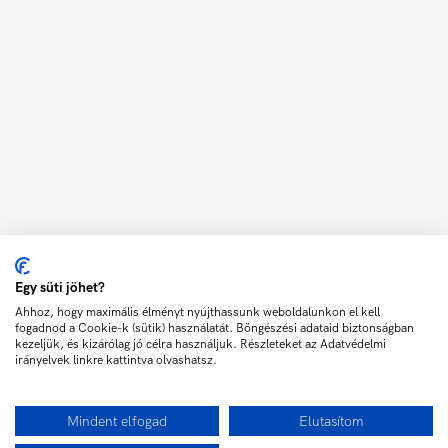
Egy süti jöhet?
Ahhoz, hogy maximális élményt nyújthassunk weboldalunkon el kell
fogadnod a Cookie-k (sütik) használatát. Böngészési adataid biztonságban
kezeljük, és kizárólag jó célra használjuk. Részleteket az Adatvédelmi
irányelvek linkre kattintva olvashatsz.
Mindent elfogad
Elutasítom