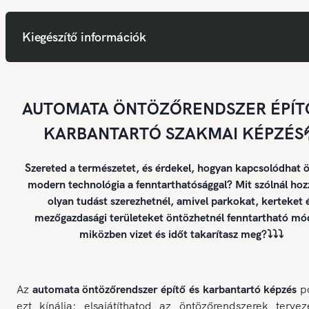
Kiegészítő információk
AUTOMATA ÖNTÖZŐRENDSZER ÉPÍT
KARBANTARTÓ SZAKMAI KÉPZÉS
Szereted a természetet, és érdekel, hogyan kapcsolódhat ö
modern technológia a fenntarthatósággal? Mit szólnál hoz
olyan tudást szerezhetnél, amivel parkokat, kerteket 
mezőgazdasági területeket öntözhetnél fenntartható mó
miközben vizet és időt takarítasz meg?⤵️⤵️⤵️
Az
automata öntözőrendszer építő és karbantartó képzés
p
ezt kínálja: elsajátíthatod az öntözőrendszerek tervez