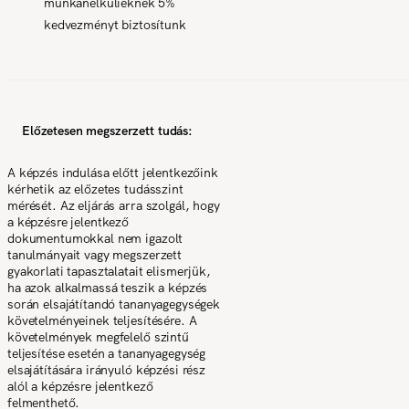
munkanélkülieknek 5%
kedvezményt biztosítunk
Előzetesen megszerzett tudás:
A képzés indulása előtt jelentkezőink
kérhetik az előzetes tudásszint
mérését. Az eljárás arra szolgál, hogy
a képzésre jelentkező
dokumentumokkal nem igazolt
tanulmányait vagy megszerzett
gyakorlati tapasztalatait elismerjük,
ha azok alkalmassá teszik a képzés
során elsajátítandó tananyagegységek
követelményeinek teljesítésére. A
követelmények megfelelő szintű
teljesítése esetén a tananyagegység
elsajátítására irányuló képzési rész
alól a képzésre jelentkező
felmenthető.