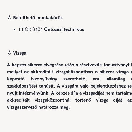
💧 Betölthető munkakörök
FEOR 3131
Öntözési technikus
💧 Vizsga
A képzés sikeres elvégzése után a résztvevők tanúsítványt
mellyel az akkreditált vizsgaközpontban a sikeres vizsg
képesítő bizonyítvány szerezhető, ami államilag e
szakképesítést tanúsít. A vizsgára való bejelentkezéshez se
nyújt intézményünk. A képzés díja a vizsgadíjat nem tartalm
akkreditált vizsgaközpontnál történő vizsga díját a
vizsgaszervező határozza meg.