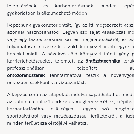
telepítésének és karbantartásának minden lépé
gyakorlatban is alkalmazható módon.
Képzésünk gyakorlatorientált, így az itt megszerzett kés
azonnal hasznosíthatod. Legyen szó saját vállalkozás ind
vagy egy biztos szakmai karrier megalapozásáról, ez az
folyamatosan növekszik a zöld környezet iránti egyre 
kereslet miatt. A növekvő zöld környezet iránti igény 
karrierlehetőségeket teremtett az
öntözéstechnika
terül
professzionálisan telepített
a
öntözőrendszerek
fenntarthatóvá teszik a növénygon
miközben csökkentik a vízpazarlást.
A képzés során az alapoktól indulva sajátíthatod el mind
az automata öntözőrendszerek megtervezéséhez, kiépítés
karbantartásához szükséges. Legyen szó magánker
sportpályákról vagy mezőgazdasági területekről, a tud
minden terület szakértőjévé válhatsz.