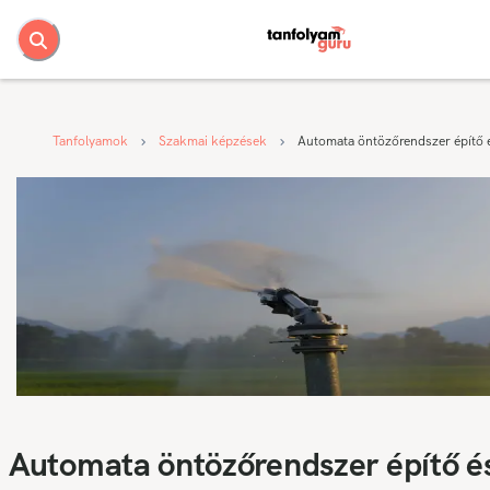
Tanfolyamok
Szakmai képzések
Automata öntözőrendszer építő é
Automata öntözőrendszer építő é