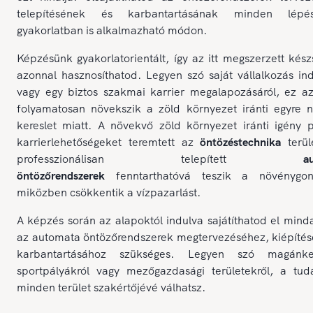
telepítésének és karbantartásának minden lépé
gyakorlatban is alkalmazható módon.
Képzésünk gyakorlatorientált, így az itt megszerzett kés
azonnal hasznosíthatod. Legyen szó saját vállalkozás ind
vagy egy biztos szakmai karrier megalapozásáról, ez az
folyamatosan növekszik a zöld környezet iránti egyre 
kereslet miatt. A növekvő zöld környezet iránti igény 
karrierlehetőségeket teremtett az
öntözéstechnika
terül
professzionálisan telepített
a
öntözőrendszerek
fenntarthatóvá teszik a növénygon
miközben csökkentik a vízpazarlást.
A képzés során az alapoktól indulva sajátíthatod el mind
az automata öntözőrendszerek megtervezéséhez, kiépítés
karbantartásához szükséges. Legyen szó magánker
sportpályákról vagy mezőgazdasági területekről, a tud
minden terület szakértőjévé válhatsz.