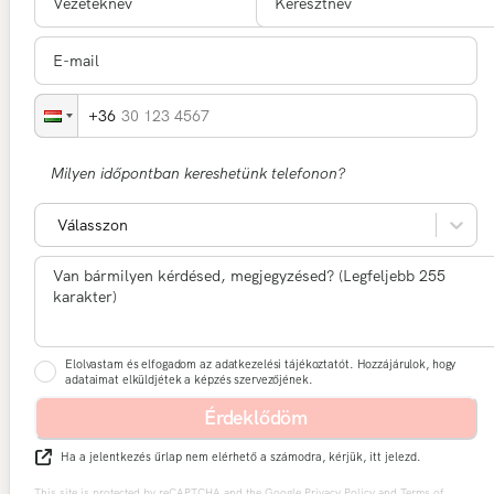
30 123 4567
Milyen időpontban kereshetünk telefonon?
Válasszon
Elolvastam és elfogadom az adatkezelési tájékoztatót. Hozzájárulok, hogy
adataimat elküldjétek a képzés szervezőjének.
Érdeklődöm
Ha a jelentkezés űrlap nem elérhető a számodra, kérjük, itt jelezd.
This site is protected by reCAPTCHA and the Google
Privacy Policy
and
Terms of