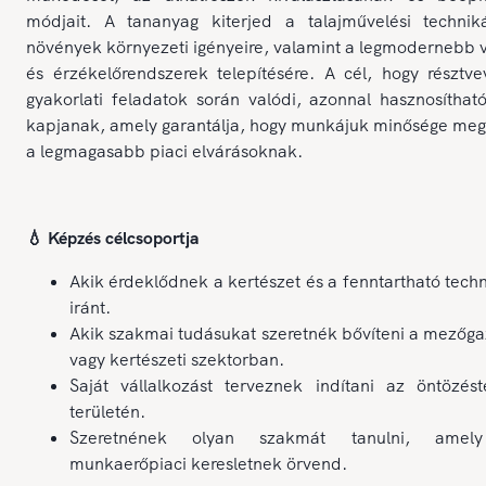
módjait. A tananyag kiterjed a talajművelési technik
növények környezeti igényeire, valamint a legmodernebb 
és érzékelőrendszerek telepítésére. A cél, hogy résztv
gyakorlati feladatok során valódi, azonnal hasznosíthat
kapjanak, amely garantálja, hogy munkájuk minősége meg
a legmagasabb piaci elvárásoknak.
💧 Képzés célcsoportja
Akik érdeklődnek a kertészet és a fenntartható tech
iránt.
Akik szakmai tudásukat szeretnék bővíteni a mezőg
vagy kertészeti szektorban.
Saját vállalkozást terveznek indítani az öntözést
területén.
Szeretnének olyan szakmát tanulni, amel
munkaerőpiaci keresletnek örvend.