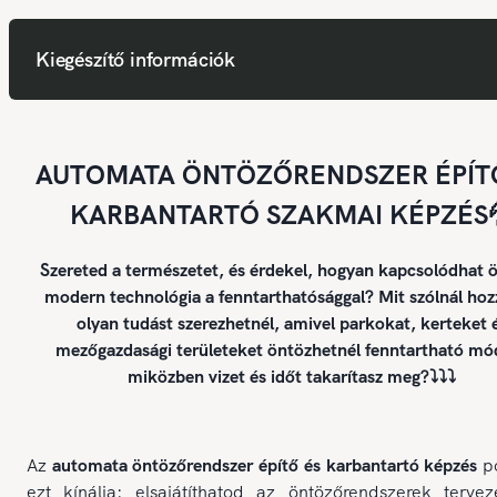
Kiegészítő információk
AUTOMATA ÖNTÖZŐRENDSZER ÉPÍT
KARBANTARTÓ SZAKMAI KÉPZÉS
Szereted a természetet, és érdekel, hogyan kapcsolódhat ö
modern technológia a fenntarthatósággal? Mit szólnál hoz
olyan tudást szerezhetnél, amivel parkokat, kerteket 
mezőgazdasági területeket öntözhetnél fenntartható mó
miközben vizet és időt takarítasz meg?⤵️⤵️⤵️
Az
automata öntözőrendszer építő és karbantartó képzés
p
ezt kínálja: elsajátíthatod az öntözőrendszerek tervez