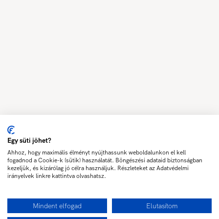
Egy süti jöhet?
Ahhoz, hogy maximális élményt nyújthassunk weboldalunkon el kell
fogadnod a Cookie-k (sütik) használatát. Böngészési adataid biztonságban
kezeljük, és kizárólag jó célra használjuk. Részleteket az Adatvédelmi
irányelvek linkre kattintva olvashatsz.
Mindent elfogad
Elutasítom