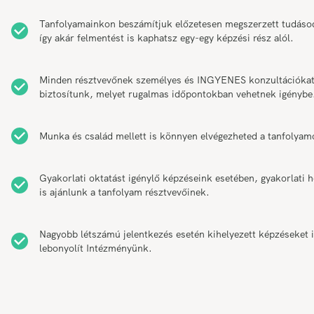
Tanfolyamainkon beszámítjuk előzetesen megszerzett tudáso
így akár felmentést is kaphatsz egy-egy képzési rész alól.
Minden résztvevőnek személyes és INGYENES konzultációka
biztosítunk, melyet rugalmas időpontokban vehetnek igénybe
Munka és család mellett is könnyen elvégezheted a tanfolyam
Gyakorlati oktatást igénylő képzéseink esetében, gyakorlati h
is ajánlunk a tanfolyam résztvevőinek.
Nagyobb létszámú jelentkezés esetén kihelyezett képzéseket 
lebonyolít Intézményünk.