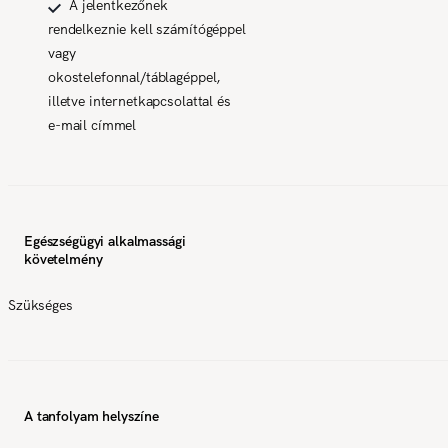
A jelentkezőnek
rendelkeznie kell számítógéppel
vagy
okostelefonnal/táblagéppel,
illetve internetkapcsolattal és
e-mail címmel
Egészségügyi alkalmassági
követelmény
Szükséges
A tanfolyam helyszíne