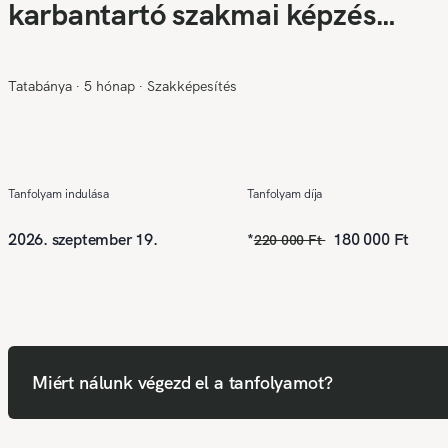
karbantartó szakmai képzés
(Középfokú végzettség szükséges❗
Tatabánya
∙
5 hónap
∙
Szakképesítés
Tanfolyam indulása
Tanfolyam díja
2026. szeptember 19.
*
180 000 Ft
220 000 Ft
Miért nálunk végezd el a tanfolyamot?