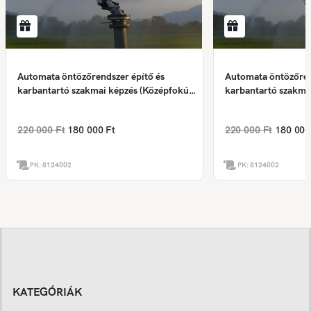
Automata öntözőrendszer építő és
Automata öntözőren
karbantartó szakmai képzés (Középfokú
karbantartó szakma
végzettség szükséges❗)
végzettség szüksége
220 000 Ft
180 000 Ft
220 000 Ft
180 000
PK:
8124002
PK:
8124002
KATEGÓRIÁK