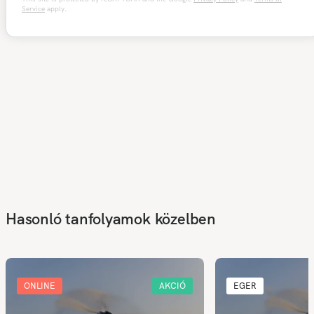
Service
apply.
Hasonló tanfolyamok közelben
ONLINE
AKCIÓ
EGER