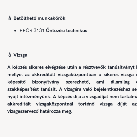
💧 Betölthető munkakörök
FEOR 3131
Öntözési technikus
💧 Vizsga
A képzés sikeres elvégzése után a résztvevők tanúsítványt
mellyel az akkreditált vizsgaközpontban a sikeres vizsg
képesítő bizonyítvány szerezhető, ami államilag e
szakképesítést tanúsít. A vizsgára való bejelentkezéshez se
nyújt intézményünk. A képzés díja a vizsgadíjat nem tartalm
akkreditált vizsgaközpontnál történő vizsga díját a
vizsgaszervező határozza meg.