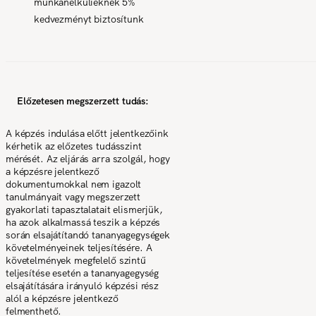
munkanélkülieknek 5%
kedvezményt biztosítunk
Előzetesen megszerzett tudás:
A képzés indulása előtt jelentkezőink
kérhetik az előzetes tudásszint
mérését. Az eljárás arra szolgál, hogy
a képzésre jelentkező
dokumentumokkal nem igazolt
tanulmányait vagy megszerzett
gyakorlati tapasztalatait elismerjük,
ha azok alkalmassá teszik a képzés
során elsajátítandó tananyagegységek
követelményeinek teljesítésére. A
követelmények megfelelő szintű
teljesítése esetén a tananyagegység
elsajátítására irányuló képzési rész
alól a képzésre jelentkező
felmenthető.