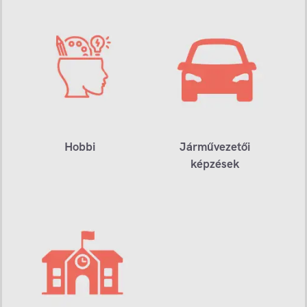
Hobbi
Járművezetői
képzések