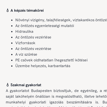
💧 A képzés témakörei
Növényi vízigény, talajféleségek, víztakarékos öntözé
Az öntözés egyenletességi mutatói
Hidraulika
Az öntözés vezérlése
Vízforrások
Az öntözés vezérlése
A víz szűrése
PE csövek oldhatatlan (hegesztett) kötései
Üzembe helyezés, karbantartás
💧 Szakmai gyakorlat
A gyakorlatot Budapesten biztosítjuk, de egyénileg, a r
saját lakóhelyén önállóan is megvalósítható, illetve lehet
munkahelyi gyakorlati igazolás beszámítására is. Bu