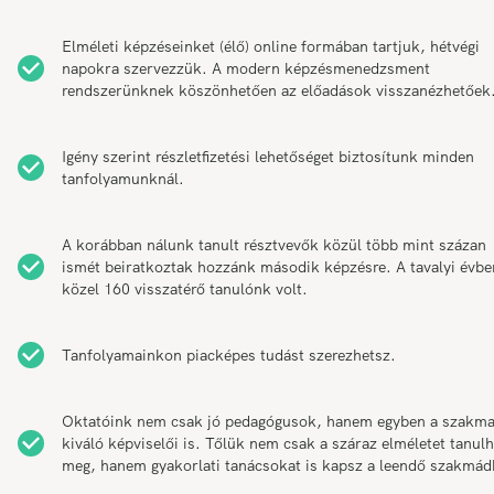
Elméleti képzéseinket (élő) online formában tartjuk, hétvégi
napokra szervezzük. A modern képzésmenedzsment
rendszerünknek köszönhetően az előadások visszanézhetőek
Igény szerint részletfizetési lehetőséget biztosítunk minden
tanfolyamunknál.
A korábban nálunk tanult résztvevők közül több mint százan
ismét beiratkoztak hozzánk második képzésre. A tavalyi évbe
közel 160 visszatérő tanulónk volt.
Tanfolyamainkon piacképes tudást szerezhetsz.
Oktatóink nem csak jó pedagógusok, hanem egyben a szakm
kiváló képviselői is. Tőlük nem csak a száraz elméletet tanul
meg, hanem gyakorlati tanácsokat is kapsz a leendő szakmád