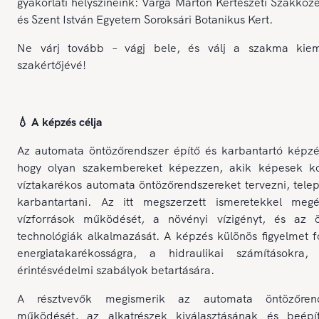
gyakorlati helyszíneink: Varga Márton Kertészeti Szakköz
és Szent István Egyetem Soroksári Botanikus Kert.
Ne várj tovább – vágj bele, és válj a szakma kie
szakértőjévé!
💧 A képzés célja
Az automata öntözőrendszer építő és karbantartó képzés
hogy olyan szakembereket képezzen, akik képesek ko
víztakarékos automata öntözőrendszereket tervezni, telep
karbantartani. Az itt megszerzett ismeretekkel meg
vízforrások működését, a növényi vízigényt, és az ö
technológiák alkalmazását. A képzés különös figyelmet f
energiatakarékosságra, a hidraulikai számításokra
érintésvédelmi szabályok betartására.
A résztvevők megismerik az automata öntözőrend
működését, az alkatrészek kiválasztásának és beépí