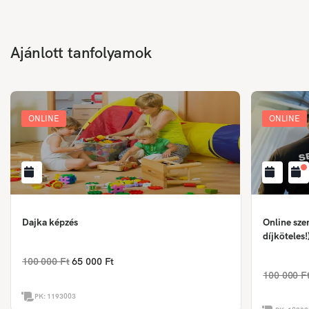
Ajánlott tanfolyamok
ONLINE
ONLINE
Dajka képzés
Online sze
díjköteles!
100 000 Ft
65 000 Ft
100 000 F
PK:
1193003