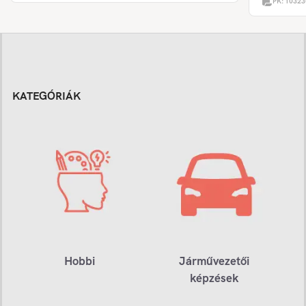
PK:
10323
KATEGÓRIÁK
Hobbi
Járművezetői
képzések