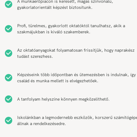
A munkaerőpiacon is keresett, magas színvonalú,
gyakorlatorientált képzést biztosítunk.
Profi, türelmes, gyakorlott oktatóktól tanulhatsz, akik a
szakmájukban is kiváló szakemberek.
Az oktatóanyagokat folyamatosan frissítjük, hogy naprakész
tudást szerezhess.
Képzéseink több időpontban és ütemezésben is indulnak, így
család és munka mellett is elvégezhetőek.
A tanfolyam helyszíne könnyen megközelíthető.
Iskolánkban a legmodernebb eszközök, korszerű számítógép
állnak a rendelkezésedre.