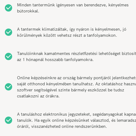
Minden tantermünk igényesen van berendezve, kényelmes
bútorokkal.
A tantermek klimatizáltak, így nyáron is kényelmesen, jó
körülmények között vehetsz részt a tanfolyamokon.
Tanulóinknak kamatmentes részletfizetési lehetőséget biztosí
az 1 hónapnál hosszabb tanfolyamokra.
Online képzéseinkre az ország bármely pontjáról jelentkezhet
saját otthonod kényelmében tanulhatsz. Az oktatáshoz haszn
szoftver segítségével szinte bármely eszközzel be tudsz
csatlakozni az órákra.
A tanuláshoz elektronikus jegyzeteket, segédanyagokat kapna
tanulók. Ha egyik online képzésünket választod, és lemarads
óráról, visszanézheted online rendszerünkben.