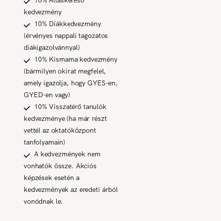
kedvezmény
10% Diákkedvezmény
(érvényes nappali tagozatos
diákigazolvánnyal)
10% Kismama kedvezmény
(bármilyen okirat megfelel,
amely igazolja, hogy GYES-en,
GYED-en vagy)
10% Visszatérő tanulók
kedvezménye (ha már részt
vettél az oktatóközpont
tanfolyamain)
A kedvezmények nem
vonhatók össze. Akciós
képzések esetén a
kedvezmények az eredeti árból
vonódnak le.