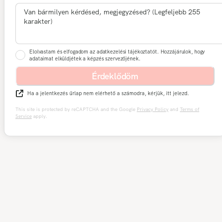
Elolvastam és elfogadom az adatkezelési tájékoztatót. Hozzájárulok, hogy
adataimat elküldjétek a képzés szervezőjének.
Érdeklődöm
Ha a jelentkezés űrlap nem elérhető a számodra, kérjük, itt jelezd.
This site is protected by reCAPTCHA and the Google
Privacy Policy
and
Terms of
Service
apply.