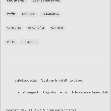
KECSKEMÉT
SZÉKESFEHÉRVÁR
GYŐR
MISKOLC
TATABÁNYA
SZOLNOK
VESZPRÉM
SZEGED
PÉCS
BUDAPEST
Sajtókapcsolat
Gyakran Ismételt Kérdések
Elérhetőségeink
Céginformációk
Adatkezelési tájékoztató
Copyright © 2011-
2026
Minden jog fenntartva