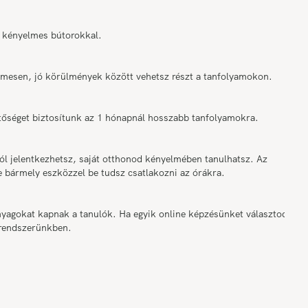
 kényelmes bútorokkal.
elmesen, jó körülmények között vehetsz részt a tanfolyamokon.
tőséget biztosítunk az 1 hónapnál hosszabb tanfolyamokra.
ól jelentkezhetsz, saját otthonod kényelmében tanulhatsz. Az
e bármely eszközzel be tudsz csatlakozni az órákra.
nyagokat kapnak a tanulók. Ha egyik online képzésünket választod,
 rendszerünkben.