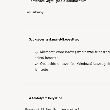
Tanfolyam végét igazoló dokumentum
Tanúsítvány
Szükséges szakmai előképzettség
Microsoft Word (szövegszerkesztő) felhaszná
szintű ismerete
Operációs rendszer (pl. Windows) készségszi
ismerete
A tanfolyam helyszíne
Budapest 13. ker.
Frangepán utca 3.