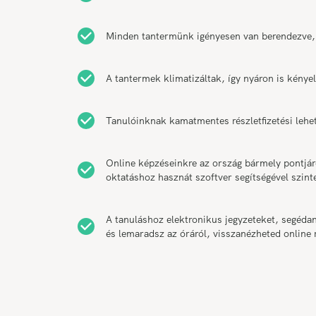
Minden tantermünk igényesen van berendezve,
A tantermek klimatizáltak, így nyáron is kény
Tanulóinknak kamatmentes részletfizetési lehe
Online képzéseinkre az ország bármely pontjár
oktatáshoz hasznát szoftver segítségével szint
A tanuláshoz elektronikus jegyzeteket, segéda
és lemaradsz az óráról, visszanézheted online