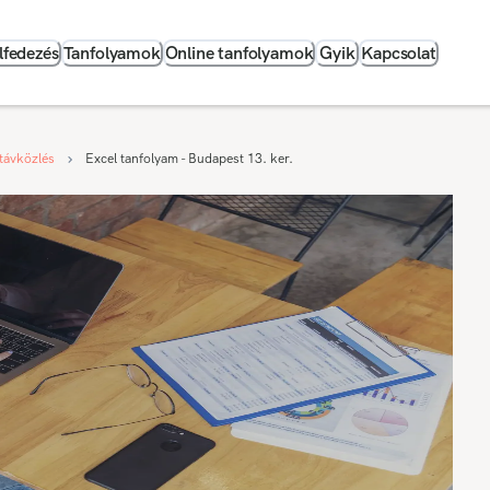
lfedezés
Tanfolyamok
Online tanfolyamok
Gyik
Kapcsolat
 távközlés
Excel tanfolyam - Budapest 13. ker.