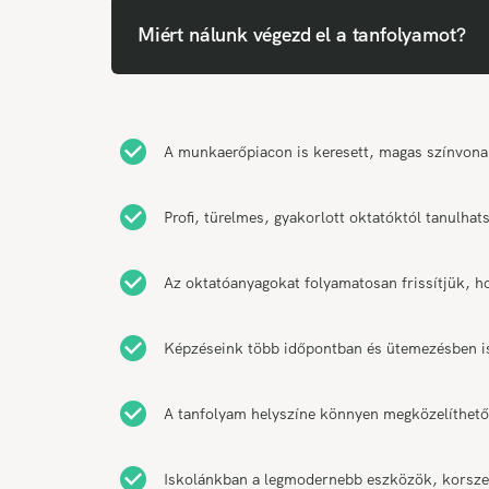
Miért nálunk végezd el a tanfolyamot?
A munkaerőpiacon is keresett, magas színvonal
Profi, türelmes, gyakorlott oktatóktól tanulha
Az oktatóanyagokat folyamatosan frissítjük, h
Képzéseink több időpontban és ütemezésben is 
A tanfolyam helyszíne könnyen megközelíthető
Iskolánkban a legmodernebb eszközök, korszer