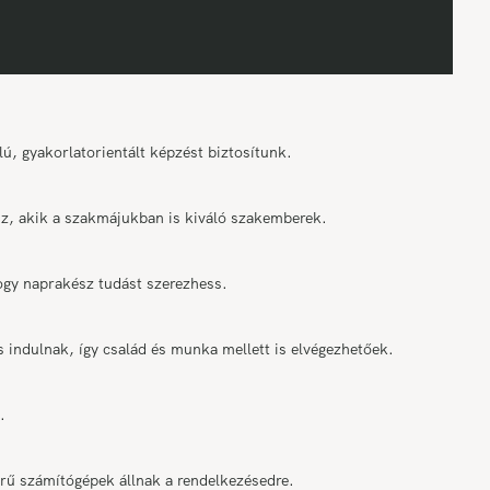
ú, gyakorlatorientált képzést biztosítunk.
tsz, akik a szakmájukban is kiváló szakemberek.
ogy naprakész tudást szerezhess.
indulnak, így család és munka mellett is elvégezhetőek.
.
ű számítógépek állnak a rendelkezésedre.