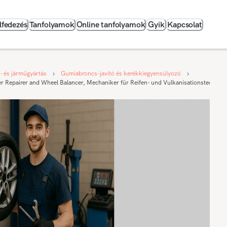
lfedezés
Tanfolyamok
Online tanfolyamok
Gyik
Kapcsolat
p- és járműgyártás
Gumiabroncs-javító és kerékkiegyensúlyozó
r Repairer and Wheel Balancer, Mechaniker für Reifen- und Vulkanisationstechnik 