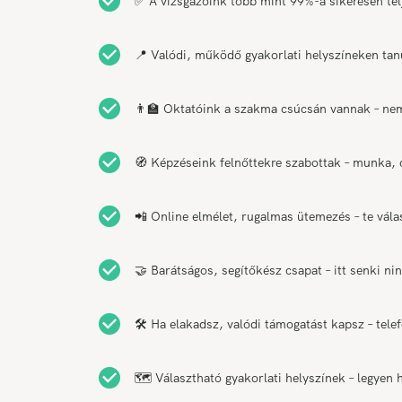
✅ A vizsgázóink több mint 99%-a sikeresen telje
📍 Valódi, működő gyakorlati helyszíneken tan
👨‍🏫 Oktatóink a szakma csúcsán vannak – nemc
🧭 Képzéseink felnőttekre szabottak – munka, c
📲 Online elmélet, rugalmas ütemezés – te vál
🤝 Barátságos, segítőkész csapat – itt senki n
🛠️ Ha elakadsz, valódi támogatást kapsz – tel
🗺️ Választható gyakorlati helyszínek – legyen 