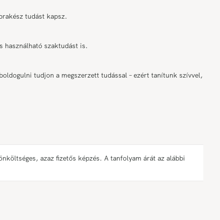
prakész tudást kapsz.
 használható szaktudást is.
ldogulni tudjon a megszerzett tudással – ezért tanítunk szívvel,
öltséges, azaz fizetős képzés. A tanfolyam árát az alábbi