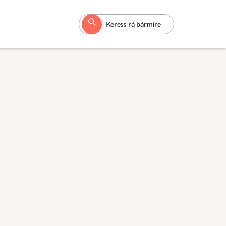
Keress rá bármire
- Budaörs