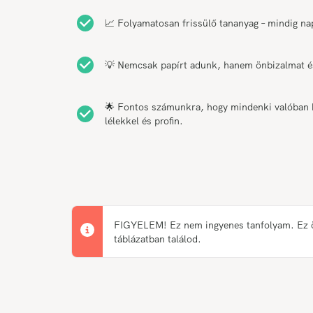
📈 Folyamatosan frissülő tananyag – mindig na
💡 Nemcsak papírt adunk, hanem önbizalmat és
🌟 Fontos számunkra, hogy mindenki valóban bo
lélekkel és profin.
FIGYELEM! Ez nem ingyenes tanfolyam. Ez önk
táblázatban találod.