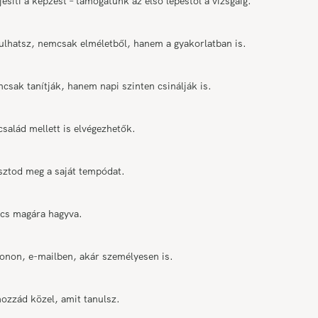
síti a képzést – támogatunk az első lépéstől a vizsgáig.
ulhatsz, nemcsak elméletből, hanem a gyakorlatban is.
sak tanítják, hanem napi szinten csinálják is.
salád mellett is elvégezhetők.
asztod meg a saját tempódat.
incs magára hagyva.
efonon, e-mailben, akár személyesen is.
hozzád közel, amit tanulsz.