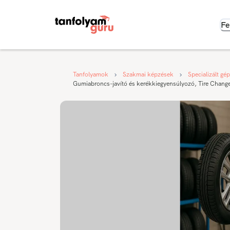
Fe
Tanfolyamok
Szakmai képzések
Specializált gé
Gumiabroncs-javító és kerékkiegyensúlyozó, Tire Change