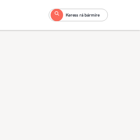
Keress rá bármire
- Győr