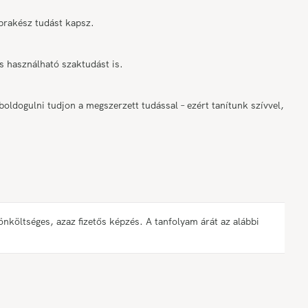
prakész tudást kapsz.
 használható szaktudást is.
ldogulni tudjon a megszerzett tudással – ezért tanítunk szívvel,
öltséges, azaz fizetős képzés. A tanfolyam árát az alábbi