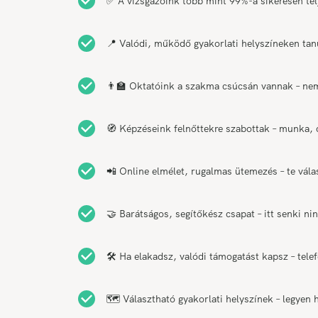
✅ A vizsgázóink több mint 99%-a sikeresen telje
📍 Valódi, működő gyakorlati helyszíneken tan
👨‍🏫 Oktatóink a szakma csúcsán vannak – nemc
🧭 Képzéseink felnőttekre szabottak – munka, c
📲 Online elmélet, rugalmas ütemezés – te vál
🤝 Barátságos, segítőkész csapat – itt senki n
🛠️ Ha elakadsz, valódi támogatást kapsz – tel
🗺️ Választható gyakorlati helyszínek – legyen 