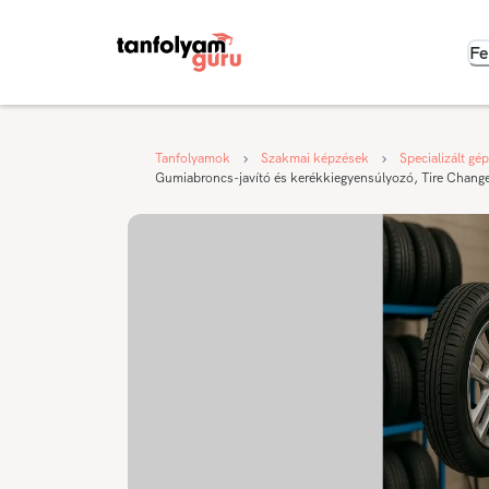
Fe
Tanfolyamok
Szakmai képzések
Specializált gé
Gumiabroncs-javító és kerékkiegyensúlyozó, Tire Change