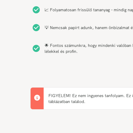
📈 Folyamatosan frissülő tananyag – mindig na
💡 Nemcsak papírt adunk, hanem önbizalmat és
🌟 Fontos számunkra, hogy mindenki valóban bo
lélekkel és profin.
FIGYELEM! Ez nem ingyenes tanfolyam. Ez önk
táblázatban találod.