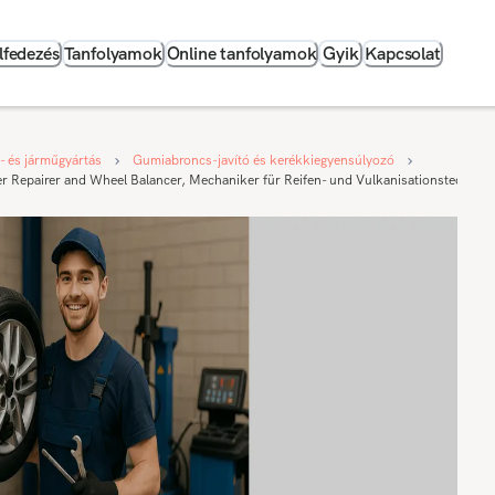
lfedezés
Tanfolyamok
Online tanfolyamok
Gyik
Kapcsolat
p- és járműgyártás
Gumiabroncs-javító és kerékkiegyensúlyozó
r Repairer and Wheel Balancer, Mechaniker für Reifen- und Vulkanisationstechnik 