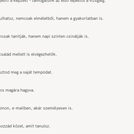
síti a képzést – támogatunk az első lépéstől a vizsgáig.
ulhatsz, nemcsak elméletből, hanem a gyakorlatban is.
sak tanítják, hanem napi szinten csinálják is.
salád mellett is elvégezhetők.
asztod meg a saját tempódat.
incs magára hagyva.
efonon, e-mailben, akár személyesen is.
hozzád közel, amit tanulsz.