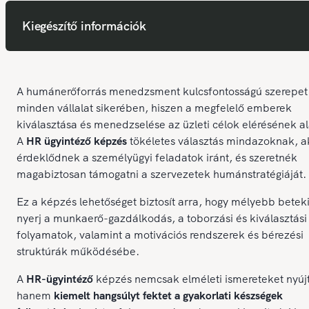
Kiegészítő információk
A humánerőforrás menedzsment kulcsfontosságú szerepet 
minden vállalat sikerében, hiszen a megfelelő emberek
kiválasztása és menedzselése az üzleti célok elérésének al
A
HR ügyintéző képzés
tökéletes választás mindazoknak, a
érdeklődnek a személyügyi feladatok iránt, és szeretnék
magabiztosan támogatni a szervezetek humánstratégiáját.
Ez a képzés lehetőséget biztosít arra, hogy mélyebb beteki
nyerj a munkaerő-gazdálkodás, a toborzási és kiválasztási
folyamatok, valamint a motivációs rendszerek és bérezési
struktúrák működésébe.
A
HR-ügyintéző
képzés nemcsak elméleti ismereteket nyújt
hanem
kiemelt hangsúlyt fektet a gyakorlati készségek