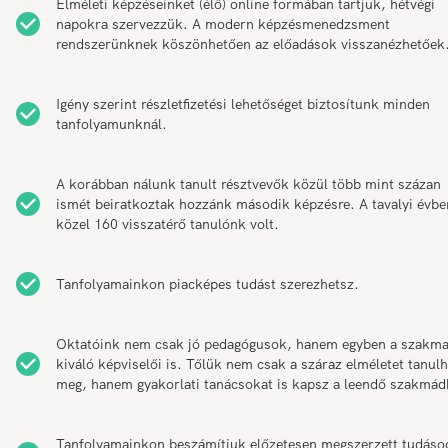
Elméleti képzéseinket (élő) online formában tartjuk, hétvégi
napokra szervezzük. A modern képzésmenedzsment
rendszerünknek köszönhetően az előadások visszanézhetőek
Igény szerint részletfizetési lehetőséget biztosítunk minden
tanfolyamunknál.
A korábban nálunk tanult résztvevők közül több mint százan
ismét beiratkoztak hozzánk második képzésre. A tavalyi évbe
közel 160 visszatérő tanulónk volt.
Tanfolyamainkon piacképes tudást szerezhetsz.
Oktatóink nem csak jó pedagógusok, hanem egyben a szakm
kiváló képviselői is. Tőlük nem csak a száraz elméletet tanul
meg, hanem gyakorlati tanácsokat is kapsz a leendő szakmád
Tanfolyamainkon beszámítjuk előzetesen megszerzett tudáso