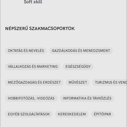
Soft skill
NÉPSZERŰ SZAKMACSOPORTOK
OKTATÁS ÉS NEVELÉS
GAZDÁLKODÁS ÉS MENEDZSMENT
VÁLLALKOZÁS ÉS MARKETING
EGÉSZSÉGÜGY
MEZŐGAZDASÁG ÉS ERDÉSZET
MŰVÉSZET
TURIZMUS ÉS VEN
HOBBIFOTÓZÁS, -VIDEÓZÁS
INFORMATIKA ÉS TÁVKÖZLÉS
EGYÉB SZOLGÁLTATÁSOK
KERESKEDELEM
ÉPÍTŐIPAR