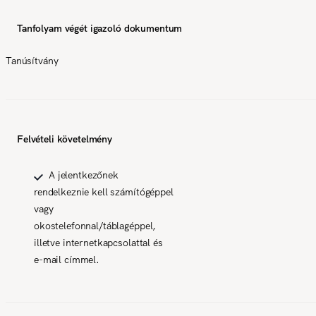
Tanfolyam végét igazoló dokumentum
Tanúsítvány
Felvételi követelmény
A jelentkezőnek
rendelkeznie kell számítógéppel
vagy
okostelefonnal/táblagéppel,
illetve internetkapcsolattal és
e-mail címmel.