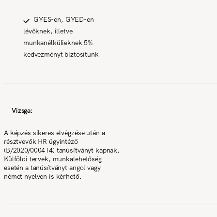
GYES-en, GYED-en
lévőknek, illetve
munkanélkülieknek 5%
kedvezményt biztosítunk
Vizsga:
A képzés sikeres elvégzése után a
résztvevők HR ügyintéző
(B/2020/000414) tanúsítványt kapnak.
Külföldi tervek, munkalehetőség
esetén a tanúsítványt angol vagy
német nyelven is kérhető.