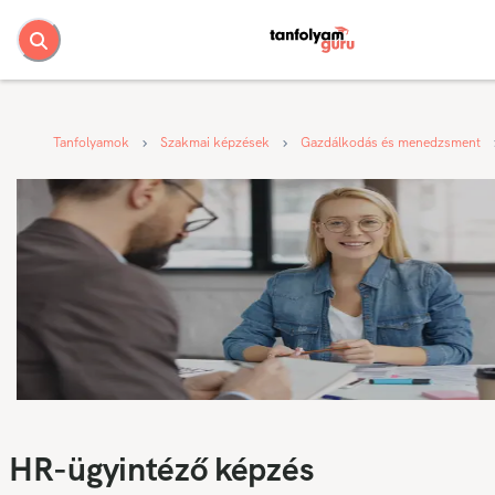
Tanfolyamok
Szakmai képzések
Gazdálkodás és menedzsment
HR-ügyintéző képzés