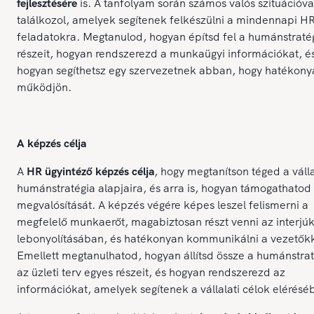
fejlesztésére
is. A tanfolyam során számos valós szituációva
találkozol, amelyek segítenek felkészülni a mindennapi H
feladatokra. Megtanulod, hogyan építsd fel a humánstraté
részeit, hogyan rendszerezd a munkaügyi információkat, é
hogyan segíthetsz egy szervezetnek abban, hogy hatékony
működjön.
A képzés célja
A
HR ügyintéző képzés célja
, hogy megtanítson téged a válla
humánstratégia alapjaira, és arra is, hogyan támogathato
megvalósítását. A képzés végére képes leszel felismerni a
megfelelő munkaerőt, magabiztosan részt venni az interjú
lebonyolításában, és hatékonyan kommunikálni a vezetőkk
Emellett megtanulhatod, hogyan állítsd össze a humánstrat
az üzleti terv egyes részeit, és hogyan rendszerezd az
információkat, amelyek segítenek a vállalati célok elérésé