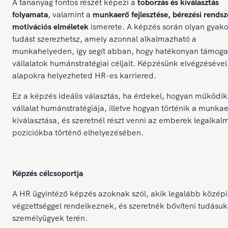
A tananyag fontos részét képezi a
toborzás és kiválasztás
folyamata
, valamint a
munkaerő fejlesztése, bérezési rendsz
motivációs elméletek
ismerete. A képzés során olyan gyako
tudást szerezhetsz, amely azonnal alkalmazható a
munkahelyeden, így segít abban, hogy hatékonyan támoga
vállalatok humánstratégiai céljait. Képzésünk elvégzésével
alapokra helyezheted HR-es karriered.
Ez a képzés ideális választás, ha érdekel, hogyan működik
vállalat humánstratégiája, illetve hogyan történik a munka
kiválasztása, és szeretnél részt venni az emberek legalka
pozíciókba történő elhelyezésében.
Képzés célcsoportja
A HR ügyintéző képzés azoknak szól, akik legalább középi
végzettséggel rendelkeznek, és szeretnék bővíteni tudásuk
személyügyek terén.