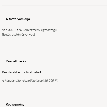
A tanfolyam díja
*
57 000 Ft
*
A kedvezmény egyösszegű
fizetés esetén érvényes!
Részletfizetés
Részletekben is fizetheted
A képzés díja részletfizetéssel 65.000 Ft
Kedvezmény