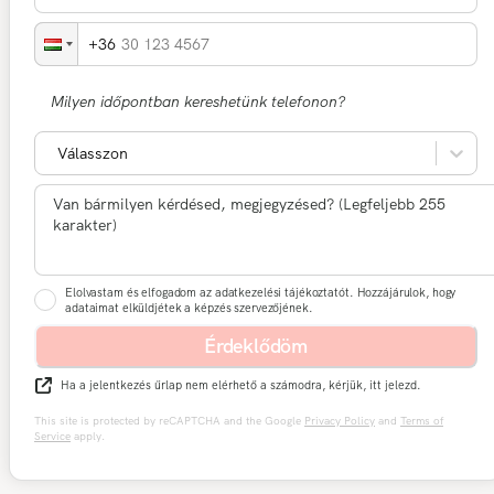
30 123 4567
Milyen időpontban kereshetünk telefonon?
Válasszon
Elolvastam és elfogadom az adatkezelési tájékoztatót. Hozzájárulok, hogy
adataimat elküldjétek a képzés szervezőjének.
Érdeklődöm
Ha a jelentkezés űrlap nem elérhető a számodra, kérjük, itt jelezd.
This site is protected by reCAPTCHA and the Google
Privacy Policy
and
Terms of
Service
apply.