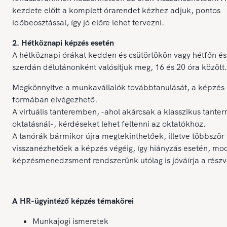
kezdete előtt a komplett órarendet kézhez adjuk, pontos
időbeosztással, így jó előre lehet tervezni.
2. Hétköznapi képzés esetén
A hétköznapi órákat kedden és csütörtökön vagy hétfőn és
szerdán délutánonként valósítjuk meg, 16 és 20 óra között.
Megkönnyítve a munkavállalók továbbtanulását, a képzés 
formában elvégezhető.
A virtuális tanteremben, -ahol akárcsak a klasszikus tanter
oktatásnál-, kérdéseket lehet feltenni az oktatókhoz.
A tanórák bármikor újra megtekinthetőek, illetve többször
visszanézhetőek a képzés végéig, így hiányzás esetén, mo
képzésmenedzsment rendszerünk utólag is jóváírja a részvé
A HR-ügyintéző képzés témakörei
Munkajogi ismeretek