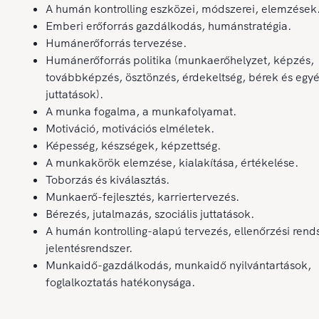
A humán kontrolling eszközei, módszerei, elemzések
Emberi erőforrás gazdálkodás, humánstratégia.
Humánerőforrás tervezése.
Humánerőforrás politika (munkaerőhelyzet, képzés,
továbbképzés, ösztönzés, érdekeltség, bérek és egy
juttatások).
A munka fogalma, a munkafolyamat.
Motiváció, motivációs elméletek.
Képesség, készségek, képzettség.
A munkakörök elemzése, kialakítása, értékelése.
Toborzás és kiválasztás.
Munkaerő-fejlesztés, karriertervezés.
Bérezés, jutalmazás, szociális juttatások.
A humán kontrolling-alapú tervezés, ellenőrzési rend
jelentésrendszer.
Munkaidő-gazdálkodás, munkaidő nyilvántartások,
foglalkoztatás hatékonysága.