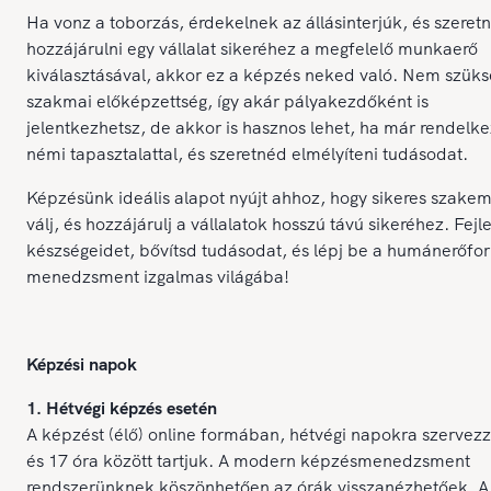
Ha vonz a toborzás, érdekelnek az állásinterjúk, és szeretn
hozzájárulni egy vállalat sikeréhez a megfelelő munkaerő
kiválasztásával, akkor ez a képzés neked való. Nem szük
szakmai előképzettség, így akár pályakezdőként is
jelentkezhetsz, de akkor is hasznos lehet, ha már rendelke
némi tapasztalattal, és szeretnéd elmélyíteni tudásodat.
Képzésünk ideális alapot nyújt ahhoz, hogy sikeres szake
válj, és hozzájárulj a vállalatok hosszú távú sikeréhez. Fejl
készségeidet, bővítsd tudásodat, és lépj be a humánerőfor
menedzsment izgalmas világába!
Képzési napok
1. Hétvégi képzés esetén
A képzést (élő) online formában, hétvégi napokra szervezz
és 17 óra között tartjuk. A modern képzésmenedzsment
rendszerünknek köszönhetően az órák visszanézhetőek. A