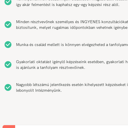
így akár felmentést is kaphatsz egy-egy képzési rész alól.
Minden résztvevőnek személyes és INGYENES konzultációka
biztosítunk, melyet rugalmas időpontokban vehetnek igénybe
Munka és család mellett is könnyen elvégezheted a tanfolyam
Gyakorlati oktatást igénylő képzéseink esetében, gyakorlati h
is ajánlunk a tanfolyam résztvevőinek.
Nagyobb létszámú jelentkezés esetén kihelyezett képzéseket 
lebonyolít Intézményünk.