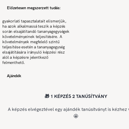
Előzetesen megszerzett tudás:
gyakorlati tapasztalatait elismerjük,
ha azok alkalmassá teszik a képzés
során elsajátítandó tananyagegységek
követelményeinek teljesítésére. A
követelmények megfelelő szintű
teljesítése esetén a tananyagegység
elsajátítására irányuló képzési rész
alól a képzésre jelentkező
felmenthető.
Ajándék
🎁 1 KÉPZÉS 2 TANÚSÍTVÁNY
A képzés elvégeztével egy ajándék tanúsítványt is kézhez 
🤩