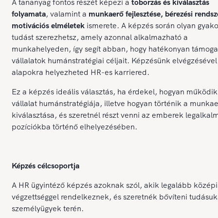
A tananyag fontos részét képezi a
toborzás és kiválasztás
folyamata
, valamint a
munkaerő fejlesztése, bérezési rendsz
motivációs elméletek
ismerete. A képzés során olyan gyako
tudást szerezhetsz, amely azonnal alkalmazható a
munkahelyeden, így segít abban, hogy hatékonyan támoga
vállalatok humánstratégiai céljait. Képzésünk elvégzésével
alapokra helyezheted HR-es karriered.
Ez a képzés ideális választás, ha érdekel, hogyan működik
vállalat humánstratégiája, illetve hogyan történik a munka
kiválasztása, és szeretnél részt venni az emberek legalka
pozíciókba történő elhelyezésében.
Képzés célcsoportja
A HR ügyintéző képzés azoknak szól, akik legalább középi
végzettséggel rendelkeznek, és szeretnék bővíteni tudásuk
személyügyek terén.