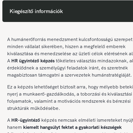
Kiegészítő információk
A humánerőforrás menedzsment kulcsfontosságú szerepet 
minden vállalat sikerében, hiszen a megfelelő emberek
kiválasztása és menedzselése az üzleti célok elérésének al
A
HR ügyintéző képzés
tökéletes választás mindazoknak, a
érdeklődnek a személyügyi feladatok iránt, és szeretnék
magabiztosan támogatni a szervezetek humánstratégiáját.
Ez a képzés lehetőséget biztosít arra, hogy mélyebb beteki
nyerj a munkaerő-gazdálkodás, a toborzási és kiválasztási
folyamatok, valamint a motivációs rendszerek és bérezési
struktúrák működésébe.
A
HR-ügyintéző
képzés nemcsak elméleti ismereteket nyújt
hanem
kiemelt hangsúlyt fektet a gyakorlati készségek