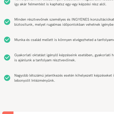
így akár felmentést is kaphatsz egy-egy képzési rész alól.
Minden résztvevőnek személyes és INGYENES konzultációka
biztosítunk, melyet rugalmas időpontokban vehetnek igénybe
Munka és család mellett is könnyen elvégezheted a tanfolyam
Gyakorlati oktatást igénylő képzéseink esetében, gyakorlati h
is ajánlunk a tanfolyam résztvevőinek.
Nagyobb létszámú jelentkezés esetén kihelyezett képzéseket 
lebonyolít Intézményünk.