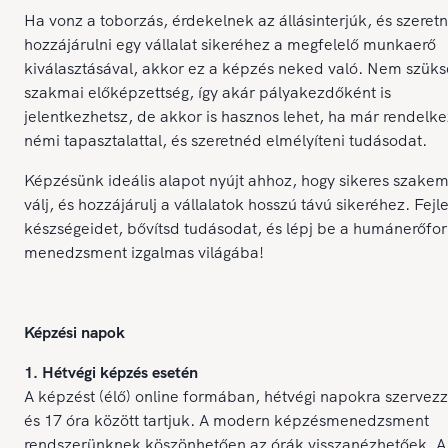
Ha vonz a toborzás, érdekelnek az állásinterjúk, és szeretn
hozzájárulni egy vállalat sikeréhez a megfelelő munkaerő
kiválasztásával, akkor ez a képzés neked való. Nem szük
szakmai előképzettség, így akár pályakezdőként is
jelentkezhetsz, de akkor is hasznos lehet, ha már rendelke
némi tapasztalattal, és szeretnéd elmélyíteni tudásodat.
Képzésünk ideális alapot nyújt ahhoz, hogy sikeres szake
válj, és hozzájárulj a vállalatok hosszú távú sikeréhez. Fejl
készségeidet, bővítsd tudásodat, és lépj be a humánerőfor
menedzsment izgalmas világába!
Képzési napok
1. Hétvégi képzés esetén
A képzést (élő) online formában, hétvégi napokra szervezz
és 17 óra között tartjuk. A modern képzésmenedzsment
rendszerünknek köszönhetően az órák visszanézhetőek. A