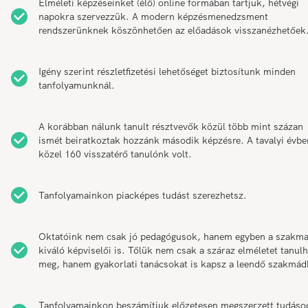
Elméleti képzéseinket (élő) online formában tartjuk, hétvégi
napokra szervezzük. A modern képzésmenedzsment
rendszerünknek köszönhetően az előadások visszanézhetőek
Igény szerint részletfizetési lehetőséget biztosítunk minden
tanfolyamunknál.
A korábban nálunk tanult résztvevők közül több mint százan
ismét beiratkoztak hozzánk második képzésre. A tavalyi évbe
közel 160 visszatérő tanulónk volt.
Tanfolyamainkon piacképes tudást szerezhetsz.
Oktatóink nem csak jó pedagógusok, hanem egyben a szakm
kiváló képviselői is. Tőlük nem csak a száraz elméletet tanul
meg, hanem gyakorlati tanácsokat is kapsz a leendő szakmád
Tanfolyamainkon beszámítjuk előzetesen megszerzett tudáso