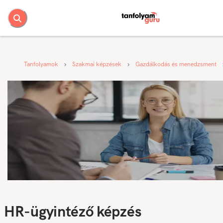
Tanfolyamok
Szakmai képzések
Gazdálkodás és menedzsment
HR-ügyintéző képzés