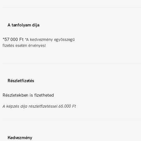
A tanfolyam díja
*
57 000 Ft
*
A kedvezmény egyösszegű
fizetés esetén érvényes!
Részletfizetés
Részletekben is fizetheted
A képzés díja részletfizetéssel 65.000 Ft
Kedvezmény