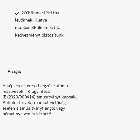
GYES-en, GYED-en
lévőknek, illetve
munkanélkülieknek 5%
kedvezményt biztosítunk
Vizsga:
A képzés sikeres elvégzése után a
résztvevők HR ügyintéző
(B/2020/000414) tanúsítványt kapnak.
Külföldi tervek, munkalehetőség
esetén a tanúsítványt angol vagy
német nyelven is kérhető.