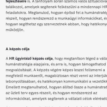
fejlesztésére
is. A tanfolyam során számos valós szituációva
találkozol, amelyek segítenek felkészülni a mindennapi H
feladatokra. Megtanulod, hogyan építsd fel a humánstraté
részeit, hogyan rendszerezd a munkaügyi információkat, é
hogyan segíthetsz egy szervezetnek abban, hogy hatékony
működjön.
A képzés célja
A
HR ügyintéző képzés célja
, hogy megtanítson téged a válla
humánstratégia alapjaira, és arra is, hogyan támogathato
megvalósítását. A képzés végére képes leszel felismerni a
megfelelő munkaerőt, magabiztosan részt venni az interjú
lebonyolításában, és hatékonyan kommunikálni a vezetőkk
Emellett megtanulhatod, hogyan állítsd össze a humánstrat
az üzleti terv egyes részeit, és hogyan rendszerezd az
információkat, amelyek segítenek a vállalati célok elérésé