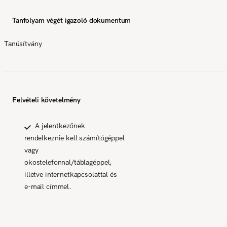
Tanfolyam végét igazoló dokumentum
Tanúsítvány
Felvételi követelmény
A jelentkezőnek
rendelkeznie kell számítógéppel
vagy
okostelefonnal/táblagéppel,
illetve internetkapcsolattal és
e-mail címmel.