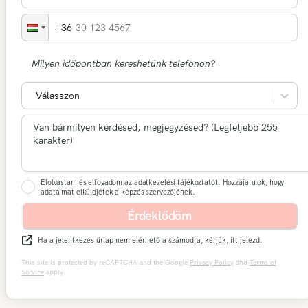
30 123 4567
Milyen időpontban kereshetünk telefonon?
Válasszon
Elolvastam és elfogadom az adatkezelési tájékoztatót. Hozzájárulok, hogy
adataimat elküldjétek a képzés szervezőjének.
Érdeklődöm
Ha a jelentkezés űrlap nem elérhető a számodra, kérjük, itt jelezd.
This site is protected by reCAPTCHA and the Google
Privacy Policy
and
Terms of
Service
apply.