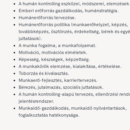
A humán kontrolling eszközei, módszerei, elemzések
Emberi erőforrás gazdálkodás, humánstratégia.
Humánerőforrás tervezése.
Humánerőforrás politika (munkaerőhelyzet, képzés,
továbbképzés, ösztönzés, érdekeltség, bérek és egy
juttatások).
A munka fogalma, a munkafolyamat.
Motiváció, motivációs elméletek.
Képesség, készségek, képzettség.
A munkakörök elemzése, kialakítása, értékelése.
Toborzás és kiválasztás.
Munkaerő-fejlesztés, karriertervezés.
Bérezés, jutalmazás, szociális juttatások.
A humán kontrolling-alapú tervezés, ellenőrzési rend
jelentésrendszer.
Munkaidő-gazdálkodás, munkaidő nyilvántartások,
foglalkoztatás hatékonysága.