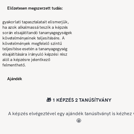
Előzetesen megszerzett tudás:
gyakorlati tapasztalatait elismerjük,
ha azok alkalmassá teszik a képzés
során elsajátítandó tananyagegységek
követelményeinek teljesítésére. A
követelmények megfelelő szintű
teljesítése esetén a tananyagegység
elsajátítására irányuló képzési rész
alól a képzésre jelentkező
felmenthető.
Ajándék
🎁 1 KÉPZÉS 2 TANÚSÍTVÁNY
A képzés elvégeztével egy ajándék tanúsítványt is kézhez 
🤩