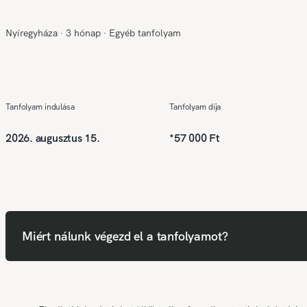
Nyíregyháza
∙
3 hónap
∙
Egyéb tanfolyam
Tanfolyam indulása
Tanfolyam díja
2026. augusztus 15.
*
57 000 Ft
Miért nálunk végezd el a tanfolyamot?