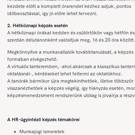
kezdete előtt a komplett órarendet kézhez adjuk, pontos
időbeosztással, így jó előre lehet tervezni.
2. Hétköznapi képzés esetén
A hétköznapi órákat kedden és csütörtökön vagy hétfőn és
szerdán délutánonként valósítjuk meg, 16 és 20 óra között.
Megkönnyítve a munkavállalók továbbtanulását, a képzés 
formában elvégezhető.
A virtuális tanteremben, -ahol akárcsak a klasszikus tanter
oktatásnál-, kérdéseket lehet feltenni az oktatókhoz.
A tanórák bármikor újra megtekinthetőek, illetve többször
visszanézhetőek a képzés végéig, így hiányzás esetén, mo
képzésmenedzsment rendszerünk utólag is jóváírja a részvé
A HR-ügyintéző képzés témakörei
Munkajogi ismeretek