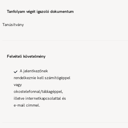
Tanfolyam végét igazoló dokumentum
Tanúsítvány
Felvételi követelmény
A jelentkezőnek
rendelkeznie kell számítógéppel
vagy
okostelefonnal/táblagéppel,
illetve internetkapcsolattal és
e-mail címmel.