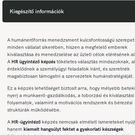
Kiegészítő információk
A humánerőforrás menedzsment kulcsfontosságú szerepet 
minden vállalat sikerében, hiszen a megfelelő emberek
kiválasztása és menedzselése az üzleti célok elérésének al
A
HR ügyintéző képzés
tökéletes választás mindazoknak, a
érdeklődnek a személyügyi feladatok iránt, és szeretnék
magabiztosan támogatni a szervezetek humánstratégiáját.
Ez a képzés lehetőséget biztosít arra, hogy mélyebb beteki
nyerj a munkaerő-gazdálkodás, a toborzási és kiválasztási
folyamatok, valamint a motivációs rendszerek és bérezési
struktúrák működésébe.
A
HR-ügyintéző
képzés nemcsak elméleti ismereteket nyújt
hanem
kiemelt hangsúlyt fektet a gyakorlati készségek