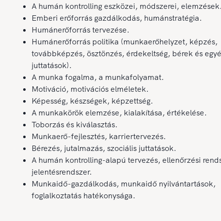
A humán kontrolling eszközei, módszerei, elemzések
Emberi erőforrás gazdálkodás, humánstratégia.
Humánerőforrás tervezése.
Humánerőforrás politika (munkaerőhelyzet, képzés,
továbbképzés, ösztönzés, érdekeltség, bérek és egy
juttatások).
A munka fogalma, a munkafolyamat.
Motiváció, motivációs elméletek.
Képesség, készségek, képzettség.
A munkakörök elemzése, kialakítása, értékelése.
Toborzás és kiválasztás.
Munkaerő-fejlesztés, karriertervezés.
Bérezés, jutalmazás, szociális juttatások.
A humán kontrolling-alapú tervezés, ellenőrzési rend
jelentésrendszer.
Munkaidő-gazdálkodás, munkaidő nyilvántartások,
foglalkoztatás hatékonysága.