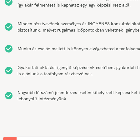
így akár felmentést is kaphatsz egy-egy képzési rész alól.
Minden résztvevőnek személyes és INGYENES konzultációka
biztosítunk, melyet rugalmas időpontokban vehetnek igénybe
Munka és család mellett is könnyen elvégezheted a tanfolyam
Gyakorlati oktatást igénylő képzéseink esetében, gyakorlati h
is ajánlunk a tanfolyam résztvevőinek.
Nagyobb létszámú jelentkezés esetén kihelyezett képzéseket 
lebonyolít Intézményünk.