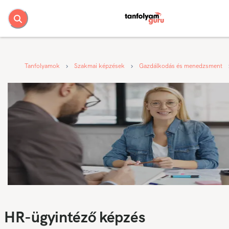
Tanfolyamok
Szakmai képzések
Gazdálkodás és menedzsment
HR-ügyintéző képzés