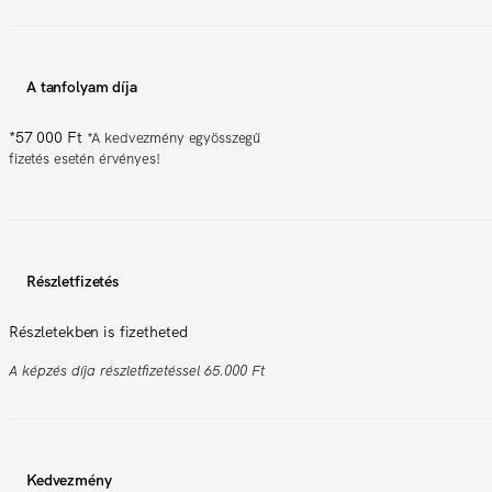
A tanfolyam díja
*
57 000 Ft
*
A kedvezmény egyösszegű
fizetés esetén érvényes!
Részletfizetés
Részletekben is fizetheted
A képzés díja részletfizetéssel 65.000 Ft
Kedvezmény