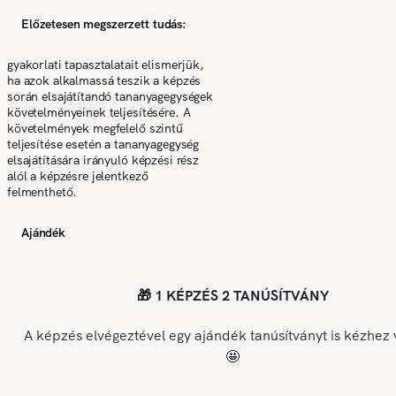
Előzetesen megszerzett tudás:
gyakorlati tapasztalatait elismerjük,
ha azok alkalmassá teszik a képzés
során elsajátítandó tananyagegységek
követelményeinek teljesítésére. A
követelmények megfelelő szintű
teljesítése esetén a tananyagegység
elsajátítására irányuló képzési rész
alól a képzésre jelentkező
felmenthető.
Ajándék
🎁 1 KÉPZÉS 2 TANÚSÍTVÁNY
A képzés elvégeztével egy ajándék tanúsítványt is kézhez 
🤩