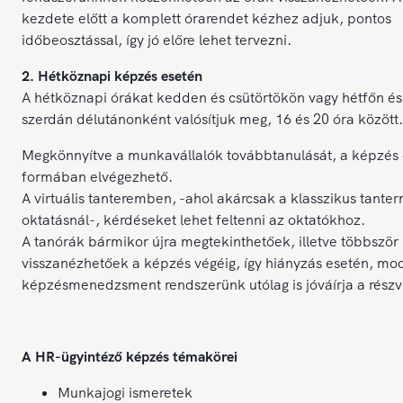
kezdete előtt a komplett órarendet kézhez adjuk, pontos
időbeosztással, így jó előre lehet tervezni.
2. Hétköznapi képzés esetén
A hétköznapi órákat kedden és csütörtökön vagy hétfőn és
szerdán délutánonként valósítjuk meg, 16 és 20 óra között.
Megkönnyítve a munkavállalók továbbtanulását, a képzés 
formában elvégezhető.
A virtuális tanteremben, -ahol akárcsak a klasszikus tanter
oktatásnál-, kérdéseket lehet feltenni az oktatókhoz.
A tanórák bármikor újra megtekinthetőek, illetve többször
visszanézhetőek a képzés végéig, így hiányzás esetén, mo
képzésmenedzsment rendszerünk utólag is jóváírja a részvé
A HR-ügyintéző képzés témakörei
Munkajogi ismeretek