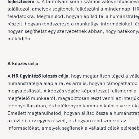
fejlesztésére
is. A tanfolyam során számos valós szituációva
találkozol, amelyek segítenek felkészülni a mindennapi H
feladatokra. Megtanulod, hogyan építsd fel a humánstraté
részeit, hogyan rendszerezd a munkaügyi információkat, é
hogyan segíthetsz egy szervezetnek abban, hogy hatékony
működjön.
A képzés célja
A
HR ügyintéző képzés célja
, hogy megtanítson téged a válla
humánstratégia alapjaira, és arra is, hogyan támogathato
megvalósítását. A képzés végére képes leszel felismerni a
megfelelő munkaerőt, magabiztosan részt venni az interjú
lebonyolításában, és hatékonyan kommunikálni a vezetőkk
Emellett megtanulhatod, hogyan állítsd össze a humánstrat
az üzleti terv egyes részeit, és hogyan rendszerezd az
információkat, amelyek segítenek a vállalati célok elérésé