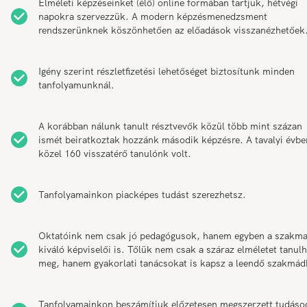
Elméleti képzéseinket (élő) online formában tartjuk, hétvégi
napokra szervezzük. A modern képzésmenedzsment
rendszerünknek köszönhetően az előadások visszanézhetőek
Igény szerint részletfizetési lehetőséget biztosítunk minden
tanfolyamunknál.
A korábban nálunk tanult résztvevők közül több mint százan
ismét beiratkoztak hozzánk második képzésre. A tavalyi évbe
közel 160 visszatérő tanulónk volt.
Tanfolyamainkon piacképes tudást szerezhetsz.
Oktatóink nem csak jó pedagógusok, hanem egyben a szakm
kiváló képviselői is. Tőlük nem csak a száraz elméletet tanul
meg, hanem gyakorlati tanácsokat is kapsz a leendő szakmád
Tanfolyamainkon beszámítjuk előzetesen megszerzett tudáso