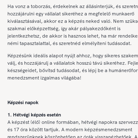
Ha vonz a toborzás, érdekelnek az állásinterjúk, és szeretn
hozzájárulni egy vállalat sikeréhez a megfelelő munkaerő
kiválasztásával, akkor ez a képzés neked való. Nem szük
szakmai előképzettség, így akár pályakezdőként is
jelentkezhetsz, de akkor is hasznos lehet, ha már rendelke
némi tapasztalattal, és szeretnéd elmélyíteni tudásodat.
Képzésünk ideális alapot nyújt ahhoz, hogy sikeres szake
válj, és hozzájárulj a vállalatok hosszú távú sikeréhez. Fejl
készségeidet, bővítsd tudásodat, és lépj be a humánerőfor
menedzsment izgalmas világába!
Képzési napok
1. Hétvégi képzés esetén
A képzést (élő) online formában, hétvégi napokra szervezz
és 17 óra között tartjuk. A modern képzésmenedzsment
rendszerünknek köszönhetően az órák visszanézhetőek. A