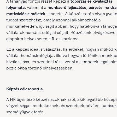
A tananyag fontos részét képezi a
toborzás és kiválasztás
folyamata
, valamint a
munkaerő fejlesztése, bérezési rendsz
motivációs elméletek
ismerete. A képzés során olyan gyako
tudást szerezhetsz, amely azonnal alkalmazható a
munkahelyeden, így segít abban, hogy hatékonyan támoga
vállalatok humánstratégiai céljait. Képzésünk elvégzésével
alapokra helyezheted HR-es karriered.
Ez a képzés ideális választás, ha érdekel, hogyan működik
vállalat humánstratégiája, illetve hogyan történik a munka
kiválasztása, és szeretnél részt venni az emberek legalka
pozíciókba történő elhelyezésében.
Képzés célcsoportja
A HR ügyintéző képzés azoknak szól, akik legalább középi
végzettséggel rendelkeznek, és szeretnék bővíteni tudásuk
személyügyek terén.