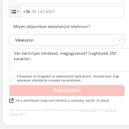
30 123 4567
Milyen időpontban kereshetünk telefonon?
Válasszon
Elolvastam és elfogadom az adatkezelési tájékoztatót. Hozzájárulok, hogy
adataimat elküldjétek a képzés szervezőjének.
Érdeklődöm
Ha a jelentkezés űrlap nem elérhető a számodra, kérjük, itt jelezd.
This site is protected by reCAPTCHA and the Google
Privacy Policy
and
Terms of
Service
apply.