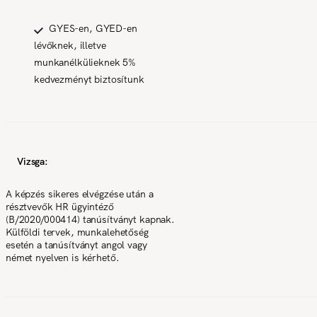
GYES-en, GYED-en
lévőknek, illetve
munkanélkülieknek 5%
kedvezményt biztosítunk
Vizsga:
A képzés sikeres elvégzése után a
résztvevők HR ügyintéző
(B/2020/000414) tanúsítványt kapnak.
Külföldi tervek, munkalehetőség
esetén a tanúsítványt angol vagy
német nyelven is kérhető.