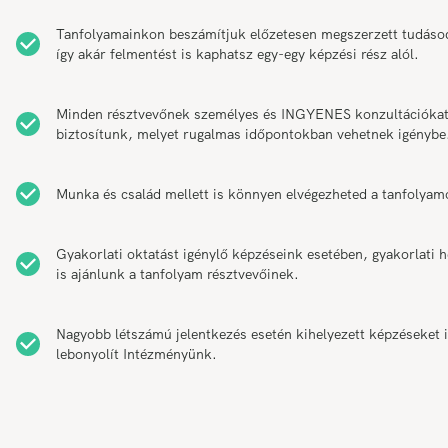
Tanfolyamainkon beszámítjuk előzetesen megszerzett tudáso
így akár felmentést is kaphatsz egy-egy képzési rész alól.
Minden résztvevőnek személyes és INGYENES konzultációka
biztosítunk, melyet rugalmas időpontokban vehetnek igénybe
Munka és család mellett is könnyen elvégezheted a tanfolyam
Gyakorlati oktatást igénylő képzéseink esetében, gyakorlati h
is ajánlunk a tanfolyam résztvevőinek.
Nagyobb létszámú jelentkezés esetén kihelyezett képzéseket 
lebonyolít Intézményünk.