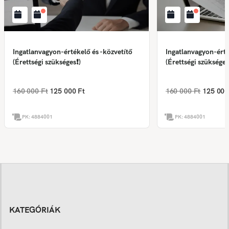
Ingatlanvagyon-értékelő és -közvetítő
Ingatlanvagyon-érté
(Érettségi szükséges❗)
(Érettségi szükséges
160 000 Ft
125 000 Ft
160 000 Ft
125 000
PK:
4884001
PK:
4884001
KATEGÓRIÁK