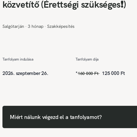
közvetítő (Érettségi szükséges❗)
Salgótarján
∙
3 hónap
∙
Szakképesítés
Tanfolyam indulása
Tanfolyam díja
2026. szeptember 26.
*
125 000 Ft
160 000 Ft
Miért nálunk végezd el a tanfolyamot?