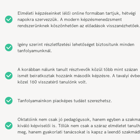
Elméleti képzéseinket (élő) online formában tartjuk, hétvégi
napokra szervezzük. A modern képzésmenedzsment
rendszerünknek köszönhetően az előadások visszanézhetőek
Igény szerint részletfizetési lehetőséget biztosítunk minden
tanfolyamunknál.
A korábban nálunk tanult résztvevők közül több mint százan
ismét beiratkoztak hozzánk második képzésre. A tavalyi évbe
közel 160 visszatérő tanulónk volt.
Tanfolyamainkon piacképes tudást szerezhetsz.
Oktatóink nem csak jó pedagógusok, hanem egyben a szakm
kiváló képviselői is. Tőlük nem csak a száraz elméletet tanul
meg, hanem gyakorlati tanácsokat is kapsz a leendő szakmád