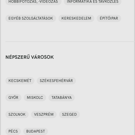
HOBBIFOTÓZÁS, -VIDEÓZÁS
INFORMATIKA ÉS TÁVKÖZLÉS
EGYÉB SZOLGÁLTATÁSOK
KERESKEDELEM
ÉPÍTŐIPAR
NÉPSZERŰ VÁROSOK
KECSKEMÉT
SZÉKESFEHÉRVÁR
GYŐR
MISKOLC
TATABÁNYA
SZOLNOK
VESZPRÉM
SZEGED
PÉCS
BUDAPEST