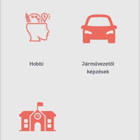
Hobbi
Járművezetői
képzések