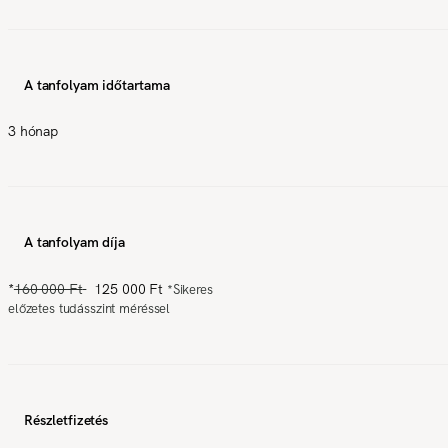
A tanfolyam időtartama
3 hónap
A tanfolyam díja
*
160 000 Ft
125 000 Ft
*
Sikeres
előzetes tudásszint méréssel
Részletfizetés