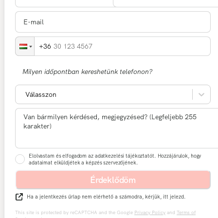
30 123 4567
Milyen időpontban kereshetünk telefonon?
Válasszon
Elolvastam és elfogadom az adatkezelési tájékoztatót. Hozzájárulok, hogy
adataimat elküldjétek a képzés szervezőjének.
Érdeklődöm
Ha a jelentkezés űrlap nem elérhető a számodra, kérjük, itt jelezd.
This site is protected by reCAPTCHA and the Google
Privacy Policy
and
Terms of