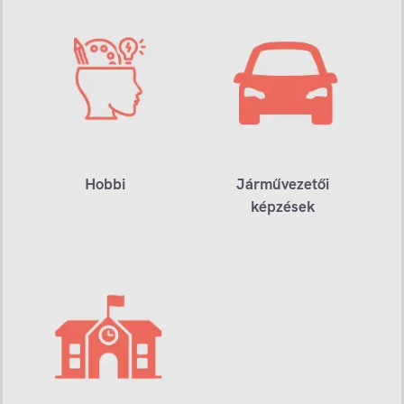
Hobbi
Járművezetői
képzések