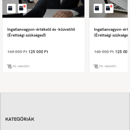
Ingatlanvagyon-értékelő és -közvetítő
Ingatlanvagyon-érté
(Érettségi szükséges❗)
(Érettségi szükséges
160 000 Ft
125 000 Ft
160 000 Ft
125 000
PK:
4884001
PK:
4884001
KATEGÓRIÁK