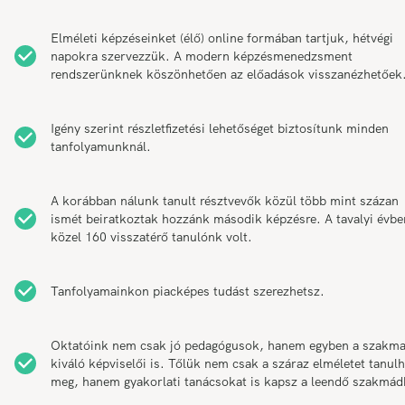
Elméleti képzéseinket (élő) online formában tartjuk, hétvégi
napokra szervezzük. A modern képzésmenedzsment
rendszerünknek köszönhetően az előadások visszanézhetőek
Igény szerint részletfizetési lehetőséget biztosítunk minden
tanfolyamunknál.
A korábban nálunk tanult résztvevők közül több mint százan
ismét beiratkoztak hozzánk második képzésre. A tavalyi évbe
közel 160 visszatérő tanulónk volt.
Tanfolyamainkon piacképes tudást szerezhetsz.
Oktatóink nem csak jó pedagógusok, hanem egyben a szakm
kiváló képviselői is. Tőlük nem csak a száraz elméletet tanul
meg, hanem gyakorlati tanácsokat is kapsz a leendő szakmád