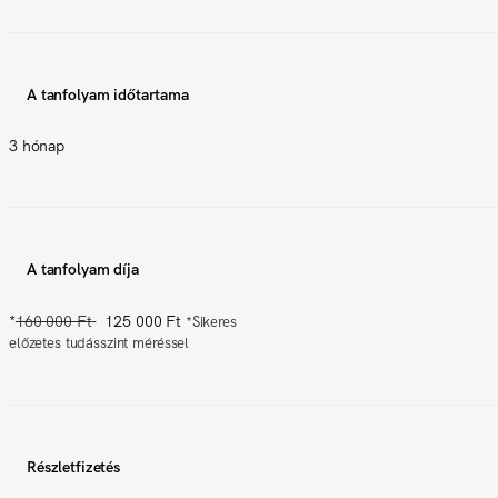
A tanfolyam időtartama
3 hónap
A tanfolyam díja
*
160 000 Ft
125 000 Ft
*
Sikeres
előzetes tudásszint méréssel
Részletfizetés