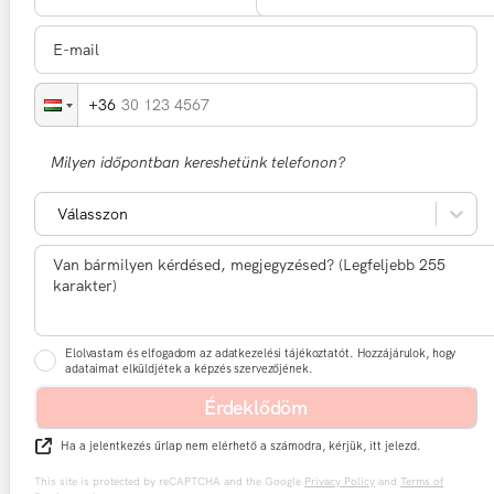
30 123 4567
Milyen időpontban kereshetünk telefonon?
Válasszon
Elolvastam és elfogadom az adatkezelési tájékoztatót. Hozzájárulok, hogy
adataimat elküldjétek a képzés szervezőjének.
Érdeklődöm
Ha a jelentkezés űrlap nem elérhető a számodra, kérjük, itt jelezd.
This site is protected by reCAPTCHA and the Google
Privacy Policy
and
Terms of