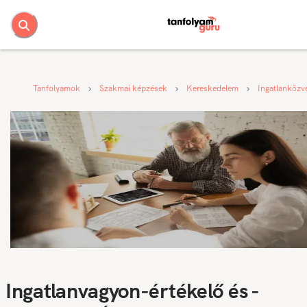
Tanfolyamok
Szakmai képzések
Kereskedelem
Ingatlanközve
Ingatlanvagyon-értékelő és -