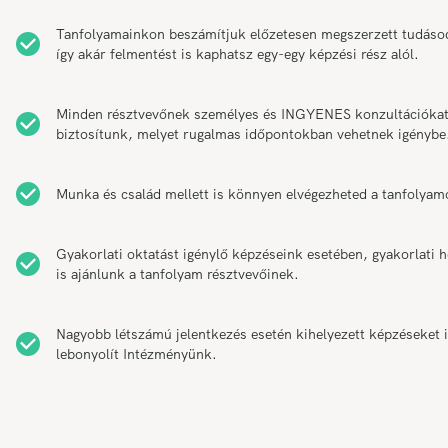
Tanfolyamainkon beszámítjuk előzetesen megszerzett tudáso
így akár felmentést is kaphatsz egy-egy képzési rész alól.
Minden résztvevőnek személyes és INGYENES konzultációka
biztosítunk, melyet rugalmas időpontokban vehetnek igénybe
Munka és család mellett is könnyen elvégezheted a tanfolyam
Gyakorlati oktatást igénylő képzéseink esetében, gyakorlati h
is ajánlunk a tanfolyam résztvevőinek.
Nagyobb létszámú jelentkezés esetén kihelyezett képzéseket 
lebonyolít Intézményünk.