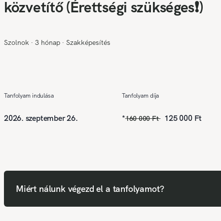
közvetítő (Érettségi szükséges❗)
Szolnok
∙
3 hónap
∙
Szakképesítés
Tanfolyam indulása
Tanfolyam díja
2026. szeptember 26.
*
125 000 Ft
160 000 Ft
Miért nálunk végezd el a tanfolyamot?