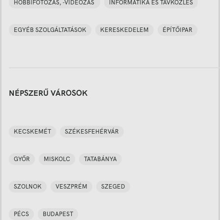
HOBBIFOTÓZÁS, -VIDEÓZÁS
INFORMATIKA ÉS TÁVKÖZLÉS
EGYÉB SZOLGÁLTATÁSOK
KERESKEDELEM
ÉPÍTŐIPAR
NÉPSZERŰ VÁROSOK
KECSKEMÉT
SZÉKESFEHÉRVÁR
GYŐR
MISKOLC
TATABÁNYA
SZOLNOK
VESZPRÉM
SZEGED
PÉCS
BUDAPEST