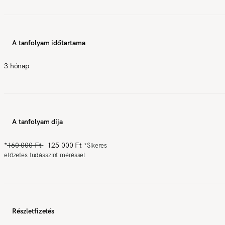
A tanfolyam időtartama
3 hónap
A tanfolyam díja
*
160 000 Ft
125 000 Ft
*
Sikeres
előzetes tudásszint méréssel
Részletfizetés