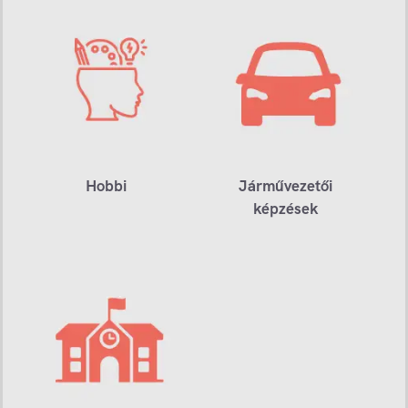
Hobbi
Járművezetői
képzések