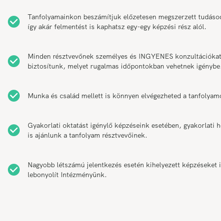
Tanfolyamainkon beszámítjuk előzetesen megszerzett tudáso
így akár felmentést is kaphatsz egy-egy képzési rész alól.
Minden résztvevőnek személyes és INGYENES konzultációka
biztosítunk, melyet rugalmas időpontokban vehetnek igénybe
Munka és család mellett is könnyen elvégezheted a tanfolyam
Gyakorlati oktatást igénylő képzéseink esetében, gyakorlati h
is ajánlunk a tanfolyam résztvevőinek.
Nagyobb létszámú jelentkezés esetén kihelyezett képzéseket 
lebonyolít Intézményünk.