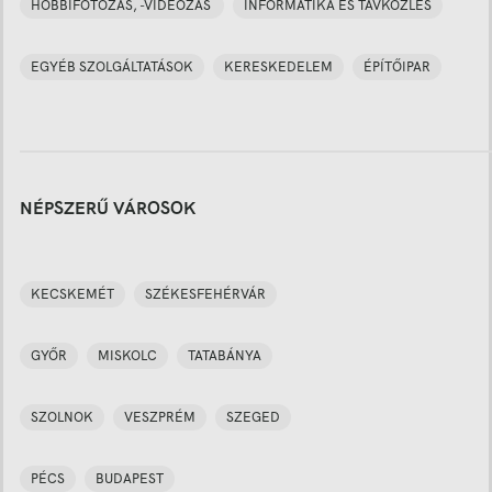
HOBBIFOTÓZÁS, -VIDEÓZÁS
INFORMATIKA ÉS TÁVKÖZLÉS
EGYÉB SZOLGÁLTATÁSOK
KERESKEDELEM
ÉPÍTŐIPAR
NÉPSZERŰ VÁROSOK
KECSKEMÉT
SZÉKESFEHÉRVÁR
GYŐR
MISKOLC
TATABÁNYA
SZOLNOK
VESZPRÉM
SZEGED
PÉCS
BUDAPEST