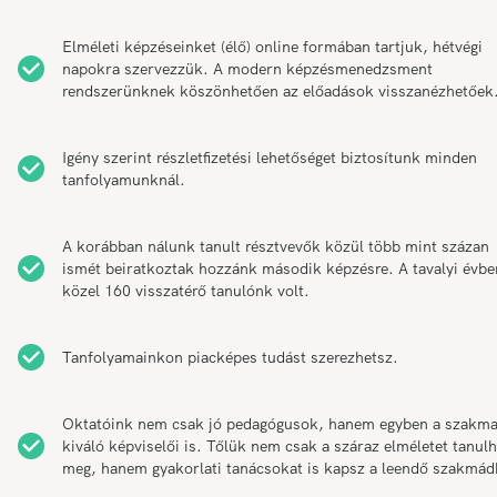
Elméleti képzéseinket (élő) online formában tartjuk, hétvégi
napokra szervezzük. A modern képzésmenedzsment
rendszerünknek köszönhetően az előadások visszanézhetőek
Igény szerint részletfizetési lehetőséget biztosítunk minden
tanfolyamunknál.
A korábban nálunk tanult résztvevők közül több mint százan
ismét beiratkoztak hozzánk második képzésre. A tavalyi évbe
közel 160 visszatérő tanulónk volt.
Tanfolyamainkon piacképes tudást szerezhetsz.
Oktatóink nem csak jó pedagógusok, hanem egyben a szakm
kiváló képviselői is. Tőlük nem csak a száraz elméletet tanul
meg, hanem gyakorlati tanácsokat is kapsz a leendő szakmád