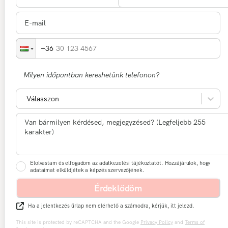
30 123 4567
Milyen időpontban kereshetünk telefonon?
Válasszon
Elolvastam és elfogadom az adatkezelési tájékoztatót. Hozzájárulok, hogy
adataimat elküldjétek a képzés szervezőjének.
Érdeklődöm
Ha a jelentkezés űrlap nem elérhető a számodra, kérjük, itt jelezd.
This site is protected by reCAPTCHA and the Google
Privacy Policy
and
Terms of