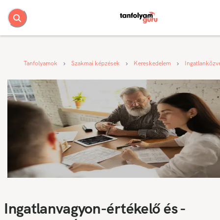
Tanfolyamok
Szakmai képzések
Kereskedelem
Ingatlanközve
Ingatlanvagyon-értékelő és -