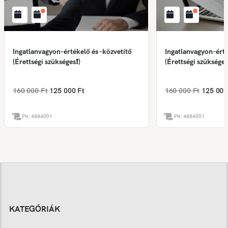
Ingatlanvagyon-értékelő és -közvetítő
Ingatlanvagyon-érté
(Érettségi szükséges❗)
(Érettségi szükséges
160 000 Ft
125 000 Ft
160 000 Ft
125 000
PK:
4884001
PK:
4884001
KATEGÓRIÁK