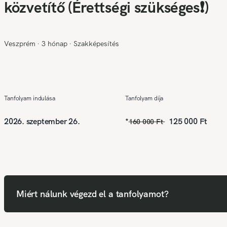
közvetítő (Érettségi szükséges❗)
Veszprém
∙
3 hónap
∙
Szakképesítés
Tanfolyam indulása
Tanfolyam díja
2026. szeptember 26.
*
125 000 Ft
160 000 Ft
Miért nálunk végezd el a tanfolyamot?